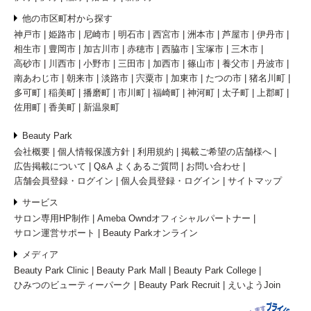
他の市区町村から探す
神戸市
姫路市
尼崎市
明石市
西宮市
洲本市
芦屋市
伊丹市
相生市
豊岡市
加古川市
赤穂市
西脇市
宝塚市
三木市
高砂市
川西市
小野市
三田市
加西市
篠山市
養父市
丹波市
南あわじ市
朝来市
淡路市
宍粟市
加東市
たつの市
猪名川町
多可町
稲美町
播磨町
市川町
福崎町
神河町
太子町
上郡町
佐用町
香美町
新温泉町
Beauty Park
会社概要
個人情報保護方針
利用規約
掲載ご希望の店舗様へ
広告掲載について
Q&A よくあるご質問
お問い合わせ
店舗会員登録・ログイン
個人会員登録・ログイン
サイトマップ
サービス
サロン専用HP制作
Ameba Owndオフィシャルパートナー
サロン運営サポート
Beauty Parkオンライン
メディア
Beauty Park Clinic
Beauty Park Mall
Beauty Park College
ひみつのビューティーパーク
Beauty Park Recruit
えいようJoin