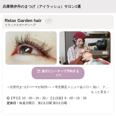
兵庫県伊丹のまつげ（アイラッシュ）サロン1選
Relax Garden hair
リラックスガーデンヘア
楽天ビューティで予約する
[PR]
＜次世代まつげパーマが好評♪＞＜学生限定メニューあり◎＞ 短い、クセがある、下向きなど、ボリュームがない・・・様々なまつ毛のお悩みをお聞かせください！！ 持続性◎根元からしっかり立ち上げます♪魅力的なまつげに☆ 素材にこだわり、お客様の自まつげを大切にいたします。 忙しい日々を忘れてゆったりまったりまつエク体験をしませんか？ ★☆＜＜尚こちらのサイトからは、ＴＥＬ予約のみとなっておりますのでお電話にてご予約 宜しくお願いします＞＞☆★
もっと見る
【平日】10：00～16：30／【土日祝】9：00～16：30
定休日：
毎週月曜日、第2火日曜 第3火日曜