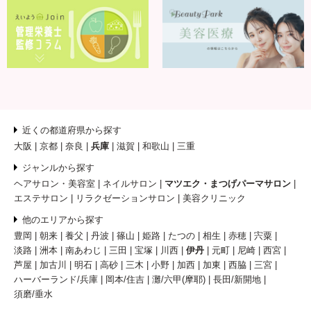
近くの都道府県から探す
大阪
京都
奈良
兵庫
滋賀
和歌山
三重
ジャンルから探す
ヘアサロン・美容室
ネイルサロン
マツエク・まつげパーマサロン
エステサロン
リラクゼーションサロン
美容クリニック
他のエリアから探す
豊岡
朝来
養父
丹波
篠山
姫路
たつの
相生
赤穂
宍粟
淡路
洲本
南あわじ
三田
宝塚
川西
伊丹
元町
尼崎
西宮
芦屋
加古川
明石
高砂
三木
小野
加西
加東
西脇
三宮
ハーバーランド/兵庫
岡本/住吉
灘/六甲(摩耶)
長田/新開地
須磨/垂水