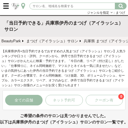
ジャンルを指定
：まつげ
「当日予約できる」兵庫県伊丹のまつげ（アイラッシュ）
サロン
BeautyPark
まつげ（アイラッシュ）サロン
兵庫県 まつげ（アイラッ
【兵庫県伊丹×当日予約できるでおすすめの人気まつげ（アイラッシュ）サロン】人気ラ
ンキングや口コミ・評判、クーポンから、伊丹で当日予約できるまつげ（アイラッシ
ュ）サロンがかんたんに検索・予約できます。「今日の夜、リペア（付け足し）がした
い」「仕事帰りに、ネイル同時施術で、マツエクとネイルを一気に済ませたい」など、
いまの気持ちにあった伊丹の当日予約できるまつげ（アイラッシュ）サロンをご紹介し
ます。クーポンが豊富で、ネイル同時施術、つけ放題、3D、ボリュームラッシュ、セー
ブル、カラーエクステ、リペア、オフのみなど、伊丹で当日予約できるまつげ（アイラ
ッシュ）サロン自慢のメニューがお安く受けられます！
0
全ての店舗
ネット予約可
クーポン有
ご希望の条件のサロンは見つかりませんでした。
以下は兵庫県伊丹のまつげ（アイラッシュ）サロンのサロン一覧です。