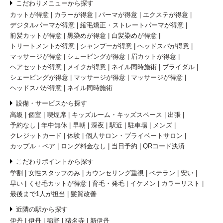
こだわりメニューから探す
カットが得意
カラーが得意
パーマが得意
エクステが得意
デジタルパーマが得意
縮毛矯正・ストレートパーマが得意
前髪カットが得意
黒染めが得意
白髪染めが得意
トリートメントが得意
シャンプーが得意
ヘッドスパが得意
マッサージが得意
シェービングが得意
眉カットが得意
ヘアセットが得意
メイクが得意
ネイル同時施術
ブライダル
シェービングが得意
マッサージが得意
マッサージが得意
ヘッドスパが得意
ネイル同時施術
設備・サービスから探す
高級
個室
喫煙席
キッズルーム・キッズスペース
出張
予約なし
年中無休
早朝
深夜
駅近
駐車場
メンズ
クレジットカード
体験
個人サロン・プライベートサロン
カップル・ペア
ロング料金なし
当日予約
QRコード決済
こだわりポイントから探す
学割
女性スタッフのみ
カウンセリング重視
ベテラン
安い
早い
くせ毛カットが得意
育毛・発毛
イケメン
カラーリスト
最後まで1人が担当
髪質改善
近隣の駅から探す
伊丹
伊丹
稲野
猪名寺
新伊丹