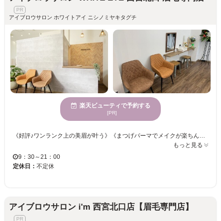
アイブロウサロン ホワイトアイ ニシノミヤキタグチ
楽天ビューティで予約する
[PR]
《好評♪ワンランク上の美眉が叶う》《まつげパーマでメイクが楽ちんに！》 短い、クセがある、下向きなど、ボリュームがない・・・様々なまつ毛のお悩みをお聞かせください！！ マツエク初めての方！苦手な方！それぞれに合わせたメニューをご用意しております！！ お悩みをじっくりとカウンセリング。オーダーメイドな目元が手に入る◎ ワンランク上の目元を叶えるなら＜アイブロウサロン WHITE EYE＞へ・・・♪
もっと見る
9：30～21：00
定休日：
不定休
アイブロウサロン i'm 西宮北口店【眉毛専門店】