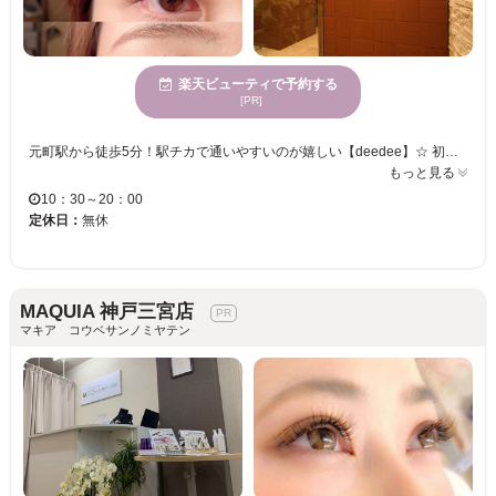
楽天ビューティで予約する
[PR]
元町駅から徒歩5分！駅チカで通いやすいのが嬉しい【deedee】☆ 初めての方でもご安心して施術を受けて頂けます♪ まつげエクステ、まつ毛パーマ、眉スタイリング等すべて熟練の専門スタッフがカウンセリングから施術まで行います。 おひとりおひとりのまつ毛やお目元の状態を見極めながら、カールの角度や魅せ方を微調整する細かな技術がご好評いただいております☆ ナチュラル～華やかまで、いつも以上に『瞳』輝く貴女にきっと出会えます♪ 《オススメメニュー》※現在まつ毛エクステは電話予約限定となります。 ◆【＜初回＞他店オフorアイパック無料】フラットラッシュ100本¥4500◆ まつエク初めての方や学生さんにもおすすめの100本まで付け放題♪※美容液コーティング付き■長さ→8～13mm■カール→J/C/D■太さ→0.15/0.2
もっと見る
10：30～20：00
定休日：
無休
MAQUIA 神戸三宮店
マキア コウベサンノミヤテン