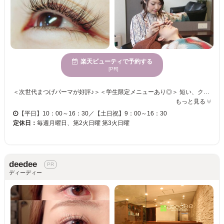
楽天ビューティで予約する
[PR]
＜次世代まつげパーマが好評♪＞＜学生限定メニューあり◎＞ 短い、クセがある、下向きなど、ボリュームがない・・・様々なまつ毛のお悩みをお聞かせください！！ 持続性◎根元からしっかり立ち上げます♪魅力的なまつげに☆ 素材にこだわり、お客様の自まつげを大切にいたします。 忙しい日々を忘れてゆったりまったりまつエク体験をしませんか？ ★☆＜＜尚こちらのサイトからは、ＴＥＬ予約のみとなっておりますのでお電話にてご予約 宜しくお願いします＞＞☆★
もっと見る
【平日】10：00～16：30／【土日祝】9：00～16：30
定休日：
毎週月曜日、第2火日曜 第3火日曜
deedee
ディーディー