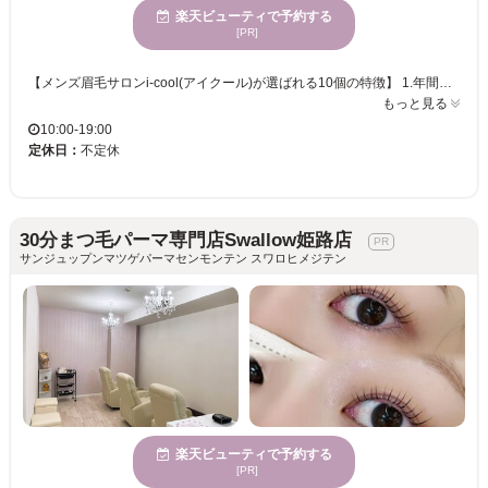
楽天ビューティで予約する
[PR]
【メンズ眉毛サロンi-cool(アイクール)が選ばれる10個の特徴】 1.年間顧客数1000人超の美容師免許資格保持者のメンズアイブロウリストが在籍 2.阪急神戸三宮駅、JR三ノ宮駅・元町駅から徒歩5分のトアロード沿いとアクセス◎ 3.経験豊富なアイブロウリスト在籍！メンズ専門だからこその施術サービス 4.店内は仕切りのある個室空間◆体が疲れにくいふかふかリクライニングチェアを完備 5.カウンセリング＆眉毛診断◆1人1人に丁寧に向き合い、""仕上がりも価格も大満足""を 6.スピーディな施術！時間がない方にも短時間でハイクオリティな垢抜けイケメンを実現 7.眉毛の状態を維持しやすくするためにアフターケア＆自宅ケアのアドバイスあり 8.様々なニーズに対応できる「間引き(毛量調整)」「眉毛パーマ(毛流れ改善)」導入サロン。 9.化粧スペースあり！ゆったり2席ありますので、お出かけ前や仕事の合間にもピッタリ 10.リピーター特典や次回予約システムなど通いやすい制度が盛りだくさん あなたの理想の眉毛スタイルを叶えます。皆様のご来店心よりお待ちしております。
もっと見る
10:00-19:00
定休日：
不定休
30分まつ毛パーマ専門店Swallow姫路店
サンジュップンマツゲパーマセンモンテン スワロヒメジテン
楽天ビューティで予約する
[PR]