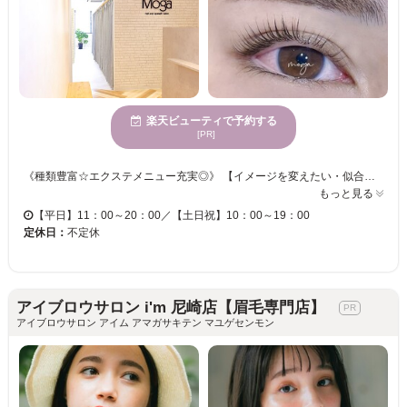
楽天ビューティで予約する
[PR]
《種類豊富☆エクステメニュー充実◎》 【イメージを変えたい・似合うデザインが見つからない・・・あなたの理想のデザインをご提供☆】 瞳の魅力をもっと引き出すお手伝いをしてくれる！まつ毛を労わりながら施術いたします！ パリジェンヌラッシュリフトから美眉スタイリングまで、豊富なメニューをご用意しております☆ オシャレでHappyな毎日を送りませんか？一緒にお客様の魅力を引き出します！
もっと見る
【平日】11：00～20：00／【土日祝】10：00～19：00
定休日：
不定休
アイブロウサロン i'm 尼崎店【眉毛専門店】
アイブロウサロン アイム アマガサキテン マユゲセンモン