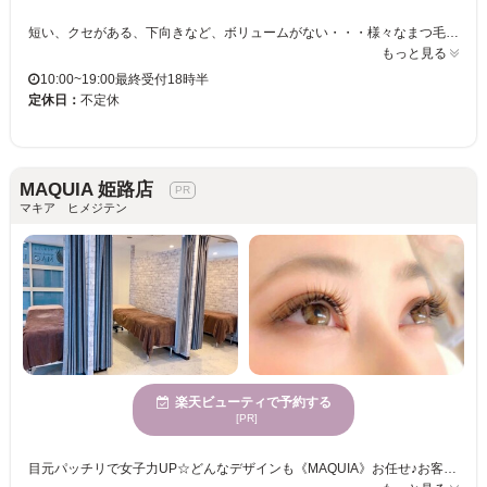
短い、クセがある、下向きなど、ボリュームがない・・・様々なまつ毛のお悩みをお聞かせください！！ マツエクが苦手な方には・・・まつげパーマはいかがですか？ まつ毛を労わりながら施術いたします！お客様のご希望に合わせた仕上がりが可能◎
もっと見る
10:00~19:00最終受付18時半
定休日：
不定休
MAQUIA 姫路店
マキア ヒメジテン
楽天ビューティで予約する
[PR]
目元パッチリで女子力UP☆どんなデザインも《MAQUIA》お任せ♪お客様のお仕事や普段の生活に合わせて、ナチュラルからボリュームUPまでプロがご提案致します！！エクステの種類が豊富＆高技術者の施術で満足度は◎“モチの良さ＆リーズナブルな価格”も自慢なので、『パッチリeye』がずっと続く★《MAQUIA》で輝く目元を手に入れてみませんか♪？