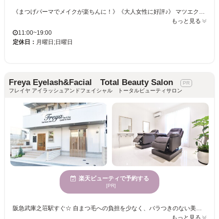
《まつげパーマでメイクが楽ちんに！》《大人女性に好評♪》 マツエクが苦手な方は、まずは＜まつげパーマ＞はいかがですか？ 瞳の魅力をもっと引き出すお手伝いをしてくれる！まつ毛を労りながら施術いたします！ お仕事帰り、お買い物帰りに気軽に立ち寄れる♪お客様のご希望に合わせた仕上がりが可能◎ まつげパーマと眉カットのセットメニューもご用意。お顔の印象をチェンジしませんか？ お客様のご来店を心よりお待ちしております。
もっと見る
11:00~19:00
定休日：
月曜日;日曜日
Freya Eyelash&Facial Total Beauty Salon
フレイヤ アイラッシュアンドフェイシャル トータルビューティサロン
楽天ビューティで予約する
[PR]
阪急武庫之荘駅すぐ☆ 自まつ毛への負担を少なく、バラつきのない美しい仕上がりに☆ しっかりカウンセリングをするから初心者さんも大歓迎！ (フラットラッシュ・カラーエクステ豊富) Fairyでは、お客様に似合うデザインをトータルでもご提案させていただいております。 エクステの毛質やグルー・ケア商品等、製品にもこだわってます。 カウンセリングで何でもお気軽にご相談下さい♪
もっと見る