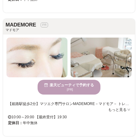
MADEMORE
マドモア
楽天ビューティで予約する
[PR]
【姫路駅徒歩2分】マツエク専門サロンMADEMORE－マドモア－ トレンドデザインを取り入れ流行のナチュラルな垂れ目までアレンジ自由自在♪デザイン料込み☆わがまま選択OK♪最高級純国産"プレミアムダイヤモンドセーブル"を使用ししなやかで上品な仕上がりに。 一重、奥二重の方も可愛くなれる特殊カールもご用意してます★特殊カールを使用し、パッチリ大きい印象の目元が叶う☆年齢が出やすいまぶたもハッキリとした目元の印象へ！お悩み目元も任せられる高技術サロンで可愛く,美しく…理想の目元へ★ リペアMENUもお得で、付けてから14日～30日以内にリペアをしていつもキレイな状態をキープ！ナチュラルなまつ毛,モテ可愛い目元はメンテナスが大切です♪ 新規様付替オフ無料!!☆合コン,イベント前にも◎自まつ毛の負担を考え安全性を重視した丁寧な美容資格保持のプロアイリストによる施術。純国産グルー&最高級プレミアムセーブル使用!!最旬トレンドデザインもお任せ♪ お友達と一緒に施術OK♪白を基調とした店内でゆったりとした時間をお過ごし下さい。
もっと見る
10:00～20:00 【最終受付】19:30
定休日：
年中無休