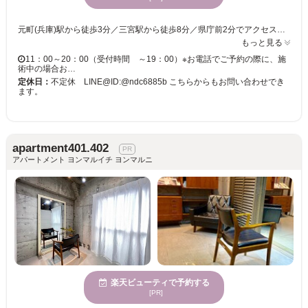
元町(兵庫)駅から徒歩3分／三宮駅から徒歩8分／県庁前2分でアクセス抜群の【cherile eyelash】白を基調とした開放感溢れる店内でゆったり寛ぎながら綺麗になれる贅沢時間を過ごせます♪ まつエク初心者にもオススメのサロン☆ 3D4D5Dボリュームラッシュ、フラットラッシュ、バインドロック等の沢山のメニューをご用意☆丁寧なカウンセリングでボリュームラッシュ、バインドロックの部分使いも出来て自分だけのデザインやボリューム等を相談しながら決められます！経験豊富な実力派スタッフによる丁寧施術で仕上りとモチの良さが好評！使用する素材、種類も豊富です☆ ご来店をお待ちしております♪ 《おすすめメニュー》 ◆【オフ込】コーティングor保湿目元パック付☆高級セーブル120本まで付け放題 80分 ￥5,980 素材：高級セーブル/ミンク、カール：Ｊ/Ｃ/Ｄ、長さ：6～14mm、太さ0.12/0.15/0.18よりお選び頂けます。カラーエクステ追加料金なし。全員オフ☆コーティングor保湿目元パック付き♪
もっと見る
11：00～20：00（受付時間 ～19：00）※お電話でご予約の際に、施
術中の場合お…
定休日：
不定休 LINE@ID:@ndc6885b こちらからもお問い合わせでき
ます。
apartment401.402
アパートメント ヨンマルイチ ヨンマルニ
楽天ビューティで予約する
[PR]