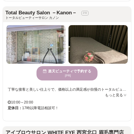
Total Beauty Salon －Kanon－
トータルビューティーサロン カノン
楽天ビューティで予約する
[PR]
丁寧な接客と美しい仕上りで、価格以上の満足感が自慢のトータルビューティーサロン『kanon』。まつげエクステはもちろんネイルやエステ・リラクゼーション…―各分野ごとに知識・技術・経験の豊富なスタッフが1人1人のお悩みに合わせて丁寧に施術してくれます☆ 人には言えない女性特有のお悩みや、コンプレックスを2人3脚で改善していきましょう!! きっと『こんなサロン探してた♪』と感じるはず★併設のネイルはハンドネイル￥4400／フット￥5500のコースありで、お財布にも優しい◎！嬉しい初回オフ無料♪通いやすさが人気の理由！ 気になった方は気軽に足を運んでみてください♪ 皆様のお越しをお待ちしております。 ※ネットが×の場合でもお電話でご予約をお取りできる場合がございますのでご連絡くださいませ ※指名される場合は、ご予約の際に備考欄に担当スタッフをご記載下さい。 ※誠に申し訳ございませんが、お時間の変更をお願いする場合がございます。 ぜひこの機会にkanonにお越し下さい
もっと見る
10:00～20:00
定休日：
17時以降電話相談可！
アイブロウサロン WHITE EYE 西宮北口 眉毛専門店