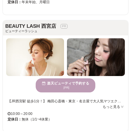
定休日：
年末年始、月曜日
BEAUTY LASH 西宮店
ビューティーラッシュ
楽天ビューティで予約する
[PR]
【JR西宮駅 徒歩1分！】 梅田心斎橋・東京・名古屋で大人気マツエクサロン『BEAUTY LASH』が西宮に登場！！ プロのアイスタイリストのみの頼れるサロンは技術も格上♪一重、二重、奥二重の瞳に似合わせたデザインや《目を大きく・切れ長風》など思いのままに♪全メニューに美容液コーティング付きで、『モチがいい！』と幅広い世代の女性から支持されています！ 「目元の印象を変えたい」「今すぐ可愛く」を叶えるワンランク上の高技術で、仕上がりの満足度・可愛さも別格★【オフ込120本￥3,990／無制限付け放題￥4,990】も人気のメニューです。 日常を忘れるほどゆったりとBeautyタイムを過ごして欲しい…特別空間・格上技術・丁寧接客の【BEAUTY LASH 西宮店】なら、忙しい日々でも美タイムが叶います♪贅沢な時間をお楽しみ下さい☆
もっと見る
10:00～20:00
定休日：
無休（1/1~4休業）