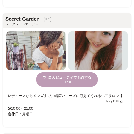
Secret Garden
シークレットガーデン
楽天ビューティで予約する
[PR]
レディースからメンズまで、幅広いニーズに応えてくれるヘアサロン【Secret Garden】のアイラッシュ！"Hair"・"Eyelash"と共に、人気雑誌【Ray】にも掲載されるほどの人気☆口コミで話題のアイラッシュサロンです♪ お客様のまつげの状態や、お顔の作りから、アドバイスさせていただき、充分なカウンセリングにて、ナチュラルから、ゴージャスまで理想通りのデザインを一緒にお決めしていきます♪【完全ordermade】のマツエクをお楽しみください。また、グルーなども日本製の安全性の高いグルーを使用しておりますので、安心してご来店ください◎ SecretGardenの由来は、一人ひとりのお客様を心からおもてなしをし、心からの感動と満足をしていただきたく、『あなただけのひみつの場所になりますように…』という意味が込められています。ですので、一人一人のお客様にできるだけ、ゆったりとリラックスをしていただけるように、お時間をいただいたおります。もちろんお急ぎの場合も、対応させていただいておりますので、ご相談ください。
もっと見る
10:00～21:00
定休日：
月曜日