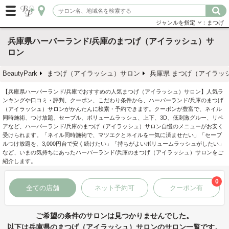
ジャンルを指定
：まつげ
兵庫県ハーバーランド/兵庫のまつげ（アイラッシュ）サ
ロン
BeautyPark
まつげ（アイラッシュ）サロン
兵庫県 まつげ（アイラッ
【兵庫県ハーバーランド/兵庫でおすすめの人気まつげ（アイラッシュ）サロン】人気ラ
ンキングや口コミ・評判、クーポン、こだわり条件から、ハーバーランド/兵庫のまつげ
（アイラッシュ）サロンがかんたんに検索・予約できます。クーポンが豊富で、ネイル
同時施術、つけ放題、セーブル、ボリュームラッシュ、上下、3D、低刺激グルー、リペ
アなど、ハーバーランド/兵庫のまつげ（アイラッシュ）サロン自慢のメニューがお安く
受けられます。「ネイル同時施術で、マツエクとネイルを一気に済ませたい」「セーブ
ルつけ放題を、3,000円台で安く続けたい」「持ちがよいボリュームラッシュがしたい」
など、いまの気持ちにあったハーバーランド/兵庫のまつげ（アイラッシュ）サロンをご
紹介します。
0
全ての店舗
ネット予約可
クーポン有
ご希望の条件のサロンは見つかりませんでした。
以下は兵庫県のまつげ（アイラッシュ）サロンのサロン一覧です。