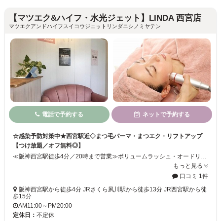
【マツエク&ハイフ・水光ジェット】LINDA 西宮店
マツエクアンドハイフスイコウジェットリンダニシノミヤテン
電話で予約する
ネットで予約する
☆感染予防対策中★西宮駅近◇まつ毛パーマ・まつエク・リフトアップ
【つけ放題／オフ無料◎】
≪阪神西宮駅徒歩4分／20時まで営業≫ボリュームラッシュ・オードリーフラットラッシュ／パリジェンヌラッシュリフト認定サロン♪まつエク・まつ毛パーマに加えて、フェイシャルエステもご提供しています☆彡アイラッシュメニューも通いやすい価格設定で【オフ無料】クーポンや【つけ放題】メニューもご用意♪お客様の目元の形やご要望に合わせたデザインにお仕上げします！
もっと見る
口コミ 1件
阪神西宮駅から徒歩4分 JRさくら夙川駅から徒歩13分 JR西宮駅から徒
歩15分
AM11:00～PM20:00
定休日：
不定休