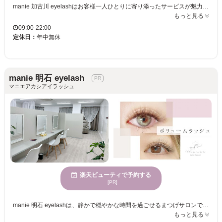
manie 加古川 eyelashはお客様一人ひとりに寄り添ったサービスが魅力のまつげサロンです。静かで穏やかな時間を過ごせるため、リラックスしたい方にぴったり。経験豊富なスタッフが、【まつげ】エクステで自まつげに負担をかけずに目元を美しく演出します。目力をアップさせたい方には特におすすめです。そして、トレンドのアイブロウやネイルメニューでは、最新技術を用いた施術をご提供。ネイルは自爪を 傷めないフィルイン施術で、お気に入りのデザインも持ち込むことができます。居心地の良さから【別府駅から車で2分】の立地に訪れる多様な年齢層の方々に愛され、家族みんなで通えるのも嬉しいポイントです。ぜひmanie 加古川 eyelashで新しい自分を発見してください。
もっと見る
09:00-22:00
定休日：
年中無休
manie 明石 eyelash
マニエアカシアイラッシュ
楽天ビューティで予約する
[PR]
manie 明石 eyelashは、静かで穏やかな時間を過ごせるまつげサロンです。様々な年齢の方々にご利用いただいています。当サロンは明石駅から徒歩5分でアクセスも抜群。完全個室のプライベートサロンで、まつげだけでなく、眉毛やネイルの同時施術も可能です。特殊な0.05mmのエクステを使用した3DボリュームラッシュやLEDエクステは、お客様の自まつげに負担をかけずに目元の印象を劇的に変えることができます。まつ毛が少ない方も、目力を上げたい方も満足いただける仕上がりです。多彩なデザインで自分に最適なスタイルを見つけられ、リピートしたくなること間違いなしです。お子様連れやクレジットカードでのお支払いも歓迎しています。
もっと見る