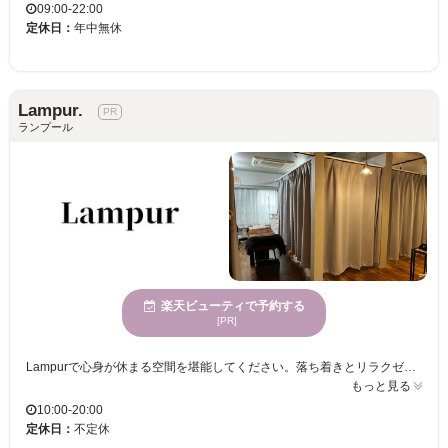
09:00-22:00
定休日：
年中無休
Lampur.
ランプール
楽天ビューティで予約する
[PR]
Lampurで心身が休まる空間を堪能してください。落ち着きとリラクゼーションを兼ね備えた空間で、日常のストレスを忘れ、お客様一人一人に合ったケアを提供しています。当サロンは、マンツーマンの丁寧なカウンセリングと施術で、お客様が理想とするまつげの美しさを引き出します。個室での施術も可能なので、他の目を気にせずリラックスできます。多様な年齢の方々に支持されており、お財布に優しい価格で何度でも通いやすいのが魅力の一つです。技術に裏打ちされた安心感と、心地よいサービスで、皆様をお待ちしております。男性も歓迎していますので、ぜひ一度Lampurへ。お支払いにはクレジットカードもご利用いただけます。
もっと見る
10:00-20:00
定休日：
不定休