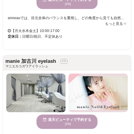
[PR]
anneauでは、目元全体のバランスを重視し、どの角度から見ても自然で美しい仕上がりを提供しております。個室のプライベート空間で、心身が休まるひとときをお過ごしください。広々としたスペースで、お客様に安らぎを感じていただけます。初めての方も安心してご来店いただけますので、エレガントな魅力を引き立てる目元を手に入れてください。年齢を問わず、多様な層の女性にご愛顧いただいております。anneauで、あなたの美しさを最大限に引き出しましょう。
もっと見る
【月火水木金土】10:00-17:00
定休日：
日曜日/祝日、不定休あり
manie 加古川 eyelash
マニエカコガワアイラッシュ
楽天ビューティで予約する
[PR]