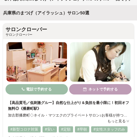
兵庫県のまつげ（アイラッシュ）サロン50選
サロンクローバー
サロンクローバー
電話で予約する
ネットで予約する
【高品質毛／低刺激グルー】自然な仕上がり＆負担を最小限に！初回オフ
無料◎《播磨町駅》
加古郡播磨町◇ネイル・マツエクのプライベートサロン♪お客様が持つ魅力を引き出し、一人一人に合った丁寧な施術が魅力☆彡自爪への負担を考慮したジェルや、低刺激のグルーを使用した自然な仕上がりのマツエクが大人女性に大人気！安心のメンテナンスも◎目元や指先のお悩みを改善し、理想のデザインをご提供します♪クーポン利用で初回オフ無料★☆
もっと見る
#新型コロナ対策
#安い
#定額
#早朝
#女性スタッフのみ