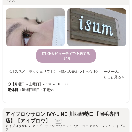
イスム
楽天ビューティで予約する
[PR]
《オススメ！ラッシュリフト》《憧れの美まつ毛へ☆彡》 【一人一人のご要望や、目の形・状態に合わせてエクステの種類を選んでくれる♪】 オシャレなデザインに女子力UP♪♪マツエク初心者から上級者の方までお任せください。 まつエクとラッシュリフトの同時施術可能！根元からしっかり立ち上げ、魅力的なまつげに☆ 気分に合わせて目元の印象をチェンジしませんか？お気軽にご来店くださいませ。
もっと見る
【月曜日～土曜日】9：30～18：00
定休日：
毎週日曜日・不定休
アイブロウサロン IVY-LINE 川西能勢口【眉毛専門
店】【アイブロウ】
アイブロウサロン アイビーライン カワニシノセグチ マユゲセンモンテン アイブロ
ウ