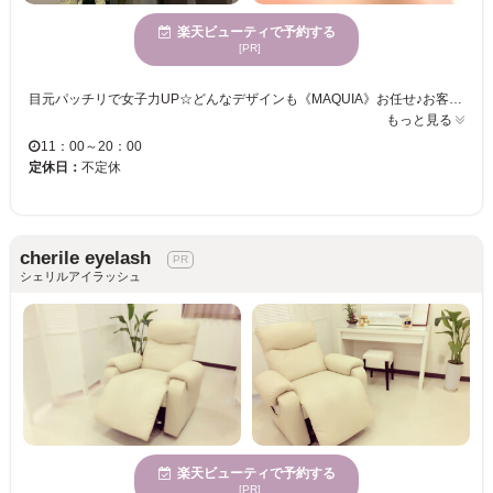
楽天ビューティで予約する
[PR]
目元パッチリで女子力UP☆どんなデザインも《MAQUIA》お任せ♪お客様のお仕事や普段の生活に合わせて、ナチュラルからボリュームUPまでプロがご提案致します！！エクステの種類が豊富＆高技術者の施術で満足度は◎“モチの良さ＆リーズナブルな価格”も自慢なので、『パッチリeye』がずっと続く★《MAQUIA》で輝く目元を手に入れてみませんか♪？
もっと見る
11：00～20：00
定休日：
不定休
cherile eyelash
シェリルアイラッシュ
楽天ビューティで予約する
[PR]