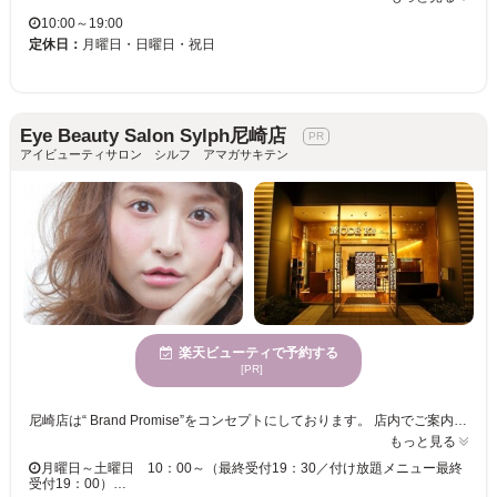
10:00～19:00
定休日：
月曜日・日曜日・祝日
Eye Beauty Salon Sylph尼崎店
アイビューティサロン シルフ アマガサキテン
楽天ビューティで予約する
[PR]
尼崎店は“ Brand Promise”をコンセプトにしております。 店内でご案内している8つの“ Brand Promise ”が、お客様とわたしたちの架け橋となり、 わたしたちはお客様の美のパートナーとして、信頼して頂ける存在を目指します。 まつげエクステで最も人気の高い材質エクステを使用☆ナチュラル派さんには両目80本から100本を♪ボリューム派さんには付けたいだけ付けることのできる本数無制限クーポンがオススメ♪女優さんやモデルさんに人気のデザインもココなら叶う☆美容師免許＆アイラッシュ、まつげパーマ、眉デザインのディプロマを持つプロフェッショナルが施術！！ 新しくネイルmenuも開始♪
もっと見る
月曜日～土曜日 10：00～（最終受付19：30／付け放題メニュー最終
受付19：00）…