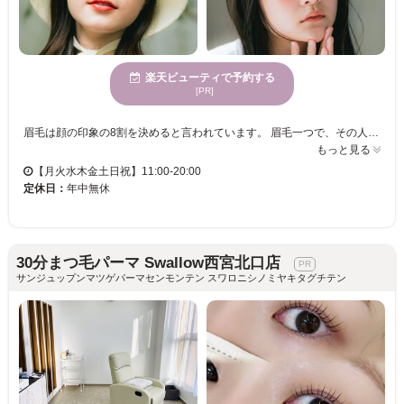
楽天ビューティで予約する
[PR]
眉毛は顔の印象の8割を決めると言われています。 眉毛一つで、その人の雰囲気は、凛々しくもなり、優しくもなり、可愛くもなり、頼れる男らしくもなります。 私たちi’m （アイム） は、そんな重要なパーツである眉毛を、お客様の輪郭や自眉毛の特徴を活かして、似合う眉毛デザインをご提案いたします。 また、普段のメイクや、ファッション、なりたい雰囲気もお聞かせいただきながら、ご納得のいくデザインを、確かなアイブロウスキルで叶えさせて頂きます。 アイブロウデザインのエキスパートたちへ、是非一度ご相談下さい。 i’m（アイム）スタッフ一同、皆様のご来店を心からお待ちしております。
もっと見る
【月火水木金土日祝】11:00-20:00
定休日：
年中無休
30分まつ毛パーマ Swallow西宮北口店
サンジュップンマツゲパーマセンモンテン スワロニシノミヤキタグチテン