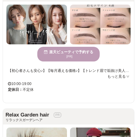
楽天ビューティで予約する
[PR]
【初心者さんも安心♪】【毎月通える価格♪】【トレンド眉で垢抜け美人♪】 ■経験を積んだスタッフが骨格などに合わせて眉を整えます♪♪ ■眉の形に自信がない！左右にバラつきがあるなどのお悩みの方にオススメ♪ ■明るく落ち着いた店内◎センスの光るインテリア☆ ■一人ひとりの‘’なりたい‘’にフィットするオーダーメイドなメニューが多数◎ ■初めての方でも安心して体験できるメニューをご用意◎ ■アイブロウサロン IVY-LINEは『ありのままの素顔が好きになるサロン』が、コンセプトのアイブロウサロンです。「眉毛」は顔の印象を大きく変える大切なパーツです。私たちは一人一人のゲストとの時間を大切に、理想の目元を提案します。ぜひ眉毛のプロフェッショナルにお任せください! [川西能勢/アイブロウ/眉毛/ハリウッドブロウリフト/韓国眉/美眉/まゆげWAX/HBL/メンズOK/学割U24/アイブロウ専門店]
もっと見る
10:00-19:00
定休日：
不定休
Relax Garden hair
リラックスガーデンヘア