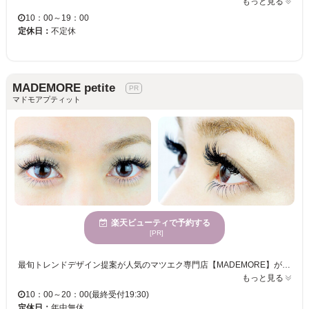
もっと見る
10：00～19：00
定休日：
不定休
MADEMORE petite
マドモアプティット
楽天ビューティで予約する
[PR]
最旬トレンドデザイン提案が人気のマツエク専門店【MADEMORE】がネイルもマツエクもできる【petite】をOPEN！！姫路駅徒歩２分と駅近で好立地♪ネイルとマツエクの同時施術も可能◎自分にぴったりの最旬トレンドデザインで目元も指先もとびっきり可愛く！ 白を基調とした清潔感ある店内は開放的で明るい日差しが心地良い空間でリラックスできます♪キープ力が自慢のマツエク☆まつ毛の状態からベストなエクステを厳選し、末長くマツエクライフを楽しめるようにご提案！！ 丁寧なカウンセリングとお客様ひとりひとりのご要望、ご希望に沿ったメニューをご提案☆自まつ毛の負担を考え安全性を重視した丁寧な施術！「初めてのまつげエクステは不安。」そんな方でもマツエクを楽しんでもらえるよう無料でパッチテスト、カウンセリングを受けているので安心☆ あなたの『なりたい』を表現できる♪初めての方も気軽に足を運んでみて☆
もっと見る
10：00～20：00(最終受付19:30)
定休日：
年中無休