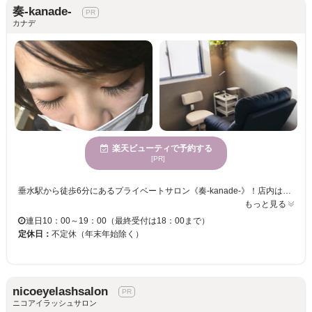
奏-kanade-
カナデ
楽天ビューティで予約する
[PR]
垂水駅から徒歩6分にあるプライベートサロン《奏-kanade-》！店内は半個室となっている為、リラックスしてお過ごしください♪ 【2024年〜移転しました。新しいご住所とアクセス方法をご確認くださいませ】 お客様の目の形や生え癖、ライフスタイル、お好みの印象に合わせて1本1本丁寧に施術致します！是非当サロンで、マスカラいらずの“すっぴん美人”な目元を手に入れてみませんか☆？ 従来のシングルラッシュに加え、フラットラッシュやカラーエクステもたくさんご用意しています！カラーエクステは通常メニューに＋550円でお選びいただけます♪ また、今話題のパリジェンヌラッシュリフトも導入済み！まつ毛を根元から80°立ち上げ、美しいまつ毛に★まぶたのリフトアップ効果も！いつでもクーポン利用で4,950円でご提供しています★ ※パリジェンヌラッシュリフトについて 毛先にカールは掛からず、根元を立ち上げる技術になります。 角度は固定になります為、一重や奥二重の方、眼瞼下垂の方などは効果が分かりにくい場合がございます。施術前にご相談くださいませ。
もっと見る
連日10：00～19：00（最終受付は18：00まで）
定休日：
不定休（年末年始除く）
nicoeyelashsalon
ニコアイラッシュサロン