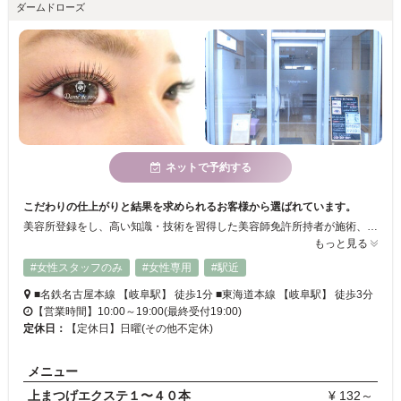
ダームドローズ
ネットで予約する
こだわりの仕上がりと結果を求められるお客様から選ばれています。
美容所登録をし、高い知識・技術を習得した美容師免許所持者が施術、スクールも併設の安心・安全なサロンです。 心安らぐひと時をお過ごしいただけるようなプライベートサロンで、「美と癒し」のお手伝いをさせていただきます。
もっと見る
#女性スタッフのみ
#女性専用
#駅近
■名鉄名古屋本線 【岐阜駅】 徒歩1分 ■東海道本線 【岐阜駅】 徒歩3分
【営業時間】10:00～19:00(最終受付19:00)
定休日：
【定休日】日曜(その他不定休)
メニュー
上まつげエクステ１〜４０本
¥ 132～