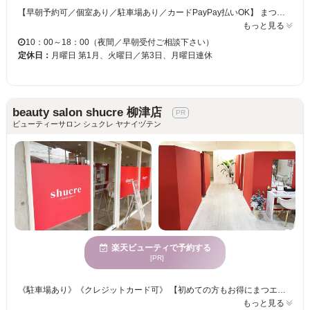
【早朝予約可／個室あり／駐車場あり／カードPayPay払いOK】 まつげ眉サロン《プライムステージ》は、美容室内で営業しているアットホームなアイラッシュサロンです。個室になっていますので、リラックスしてお過ごしいただけます★ 安全で丁寧な施術・高品質な仕上がりこだわっています。 お客様お一人おひとりのご要望・なりたいイメージをしっかりとお聞きして、お似合いのデザインをご提案いたします。 大人女性の目元のお悩み何でもご相談ください！ 皆様のご来店をお待ちしております！！
もっと見る
10：00～18：00（夜間／早朝受付ご相談下さい）
定休日：
月曜日 第1月、火曜日／第3日、月曜日連休
beauty salon shucre 柳津店
ビューティーサロン シュクレ ヤナイヅテン
楽天ビューティで予約する
[PR]
《駐車場あり》《クレジットカード可》 【初めての方もお得にまつエクへ挑戦できるメニューをご用意◎付け放題やリペアメニューも充実☆彡】 太さやカールの違いで、アナタにピッタリのエクステをご提案☆セクシーな目元が好評♪♪ アイリストのセンスが詰まった理想的なアイデザインに仕上げます◎ ワンランク上の目元を目指すなら、”beauty salon shucre”にお任せ☆
もっと見る