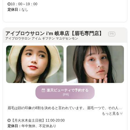
10：00～19：00
定休日：
なし
アイブロウサロン i'm 岐阜店【眉毛専門店】
アイブロウサロン アイム ギフテン マユゲセンモン
楽天ビューティで予約する
[PR]
眉毛は顔の印象の8割を決めると言われています。 眉毛一つで、その人の雰囲気は、凛々しくもなり、優しくもなり、可愛くもなり、頼れる男らしくもなります。 私たちi’m （アイム） は、そんな重要なパーツである眉毛を、お客様の輪郭や自眉毛の特徴を活かして、似合う眉毛デザインをご提案いたします。 また、普段のメイクや、ファッション、なりたい雰囲気もお聞かせいただきながら、ご納得のいくデザインを、確かなアイブロウスキルで叶えさせて頂きます。 アイブロウデザインのエキスパートたちへ、是非一度ご相談下さい。 i’m（アイム）スタッフ一同、皆様のご来店を心からお待ちしております。
もっと見る
【月火水木金土日祝】11:00-20:00
定休日：
年中無休、不定休あり