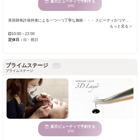
楽天ビューティで予約する
[PR]
美容師免許保持者による一つ一つ丁寧な施術・・・ スピーディかつマツゲの負担が少なく仕上がりも大満足・・・ 丁寧なカウンセリングからアフターケアのアドバイスまで、経験と実績豊富な美容師国家資格者のプロアイリストが担当してくれるから安心してお任せできます♪自まつげの量や長さに合わせた最適な施術であなたの“なりたい”目元を叶えてくれるはず☆ 目元のお悩みはプロにお任せ☆付け放題メニューも◎ ボリューム派もナチュラル派もお任せ！スッピンでも自信が持てるほど目元の印象を変えてくれるデザイン力☆22時まで営業だからお買い物やお仕事帰りでも通いやすいのが◎気軽に通えます♪ .。.:*・゜+ メイクなしでもパッチリ華やか目元♪ .。.:*・゜+ まつげエクステ(上)60分付け放題が¥4,100…お得なクーポンも！ 上品でボリューム感ある目元に大満足!!朝のメイク時間も大幅短縮◎1人1人の瞳の形に応じた施術であなたの新しい魅力を引き出します♪思わずお洒落して出かけたくなる仕上がりに☆
もっと見る
10:00～22:00
定休日：
日・祝日
プライムステージ
プライムステージ
楽天ビューティで予約する
[PR]