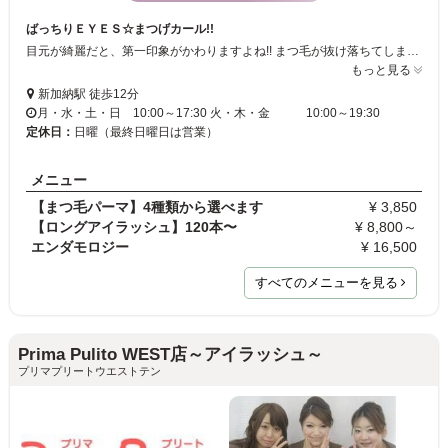
ばっちりＥＹＥＳ☆まつげカール!!
目元が綺麗だと、第一印象がかわりますよね!! まつ毛が抜け落ちてしまう・・。まつ毛が少ない・・ち様々なお悩みがあるかたには、『まつげエクステ』がおススメです☆ミ ぜひご来店ください。
もっと見る
新加納駅 徒歩12分
月・水・土・日 10:00～17:30 火・木・金 10:00～19:30
定休日：
日曜（最終日曜日は営業）
メニュー
【まつ毛パーマ】4種類から選べます
¥ 3,850
【ロングアイラッシュ】120本〜
¥ 8,800～
エンダモロジー
¥ 16,500
すべてのメニューを見る
Prima Pulito WEST店～アイラッシュ～
プリマプリートウエストテン