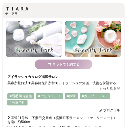
ＴＩＡＲＡ
ティアラ
ネットで予約する
アイラッシュカタログ掲載サロン
美容所登録済★美容師免許所持★アイラッシュの知識、技術を保証する松風公認インストラクターが在籍するサロンです♪ 半個室にて一人ひとりの目の形、お顔のバランス、まつげの状態、生え方、くせ、お悩みなどに合わせてカウンセリングさせていただくので満足度◎ 商材にこだわり、社団法人日本まつげエクステメーカー連合会の基準適合品を使用しております。
もっと見る
#眉毛同時施術
#パリジェンヌ
#体験
#カップル・ペア
#当日予約
ブログ 1件
国道21号線 下薮田交差点（横浜家系ラーメン、ファミリーマート）
を南に約500ｍ