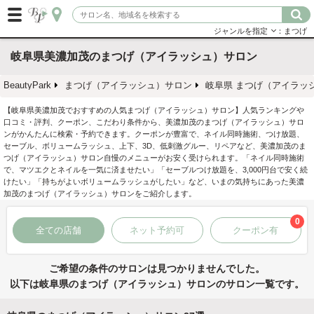
ジャンルを指定
：まつげ
岐阜県美濃加茂のまつげ（アイラッシュ）サロン
BeautyPark
まつげ（アイラッシュ）サロン
岐阜県 まつげ（アイラッ
【岐阜県美濃加茂でおすすめの人気まつげ（アイラッシュ）サロン】人気ランキングや
口コミ・評判、クーポン、こだわり条件から、美濃加茂のまつげ（アイラッシュ）サロ
ンがかんたんに検索・予約できます。クーポンが豊富で、ネイル同時施術、つけ放題、
セーブル、ボリュームラッシュ、上下、3D、低刺激グルー、リペアなど、美濃加茂のま
つげ（アイラッシュ）サロン自慢のメニューがお安く受けられます。「ネイル同時施術
で、マツエクとネイルを一気に済ませたい」「セーブルつけ放題を、3,000円台で安く続
けたい」「持ちがよいボリュームラッシュがしたい」など、いまの気持ちにあった美濃
加茂のまつげ（アイラッシュ）サロンをご紹介します。
0
全ての店舗
ネット予約可
クーポン有
ご希望の条件のサロンは見つかりませんでした。
以下は岐阜県のまつげ（アイラッシュ）サロンのサロン一覧です。