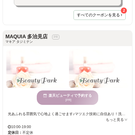
2
すべてのクーポンを見る
MAQUIA 多治見店
マキア タジミテン
楽天ビューティで予約する
[PR]
光あふれる雰囲気で心地よく過ごせます♪マツエク技術に自信あり！洗練された技術で理想の目元へ。様々な世代に愛されるサロンで魅力を引き出しませんか？ MAQUIA 多治見店では、さまざまな年齢に対応したマツエク施術を提供しています。店内は広々とした空間が広がり、心地よい明るさが魅力です。トレンドを取り入れつつも、お客様一人ひとりに似合うスタイルを提案する技術が際立っているため、幅広い年齢層の方がリピーターになってくださっています。心身が休まる場所でゆっくりと施術を受け、自然と自信が溢れてくる新しい自分と出会うことができます。皆様が安心してお越しいただけるよう、アットホームな空間でお待ちしております。MAQUIA 多治見店で、まつげの魅力を最大限に引き出し、理想の仕上がりを手に入れてください。
もっと見る
10:00-19:00
定休日：
不定休