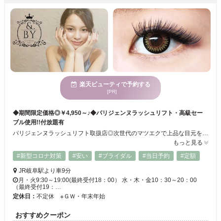
楽天ビューティで予約する
[PR]
◆期間限定価格◎￥4,950～♪◆パリジェンヌラッシュリフト・高級セー
ブル使用!!付放題有
パリジェンヌラッシュリフト取扱店◎次世代のマツエクで上品な目元を実現◇毛先だけでなく根本からカールするのでナチュラルにリフトアップを叶えます♪3Dレイヤーボリュームラッシュ／カラーラッシュ放／付け放題‥豊富メニューからお選びください!!最新まつ毛育成法”ラッシュアディクト”もご用意しております。体験価格￥6600⇒￥4400♪*.まつ毛ケアに是非ご利用ください。
もっと見る
#新型コロナ対策
#安い
#ブライダル
#当日予約
#定額
JR岐阜駅より車9分
月・火9:30～19:00(最終受付18：00） 水・木・金10：30～20：00
（最終受付19：…
定休日：
不定休 ※ＧＷ・年末年始
おすすめクーポン