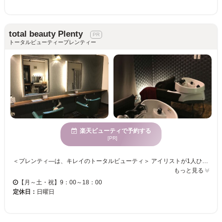
total beauty Plenty
トータルビューティープレンティー
楽天ビューティで予約する
[PR]
＜プレンティ―は、キレイのトータルビューティ＞ アイリストが1人ひとりの生え癖や毛質、似合わせを考え、自然な付け心地で人気のまつ毛エクステをご用意し、立体的に、魅力的な目元に☆自まつ毛や肌ダメージを気遣いながら、なりたいイメージを考慮し、満足いくデザインになるように仕上げます♪ しっかりと丁寧にカウンセリングをし、ライフスタイルやお好みに合わせて施術を行いますので、初めてでもお気軽にご利用いただけます☆ ＜居心地の良い空間であなただけのキレイを見つけましょう♪＞ ラグジュアリーで落ち着いた空間でリラックスして頂きながら、あなたの目元のキレイを叶えます！お子様連れ歓迎♪子育てや家事に追われている忙しいママさんも、ゆっくり自分磨きを楽しめます♪寛ぎのプライベートサロンで、ゆったりとしたひと時をお過ごし下さい。
もっと見る
【月～土・祝】9：00～18：00
定休日：
日曜日