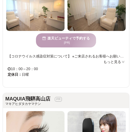
楽天ビューティで予約する
[PR]
【コロナウイルス感染症対策について】 ※ご来店されるお客様へお願い※ 大切なお客様に安心してご来店いただくため、以下の取り組みを行っております。 何卒、ご理解ご協力のほどよろしくお願いいたします。 ●37.5℃以上の発熱がある場合はご来店をお控え下さい ●せき・くしゃみ・鼻水・発熱他、体調が悪い方はご来店をお控え下さい ●ご来店時、アルコールジェルにて手指消毒をお願いいたします ●マスクの着用をお願いします（お持ちでない方はサロンにてご購入いただけます） ●ご来店時健康チェック、検温をさせていただいております ◆忙しい人の味方☆20：00まで営業！◆ 日常から離れたラグジュアリー空間で贅沢なひと時を．．．♪キレイになる喜びを知っていただきたい、そんな想いでお客様の“美”の追及をサポート致します。 【ナチュラルメイクでも自信が持てる目元へ・・・☆】 お客様の目元に合うデザインをご提案させて頂きます。ゴージャス、ナチュラル、オフィス向けetc なりたい目元、ご相談下さい♪一本一本丁寧な施術で、モチの良さも◎
もっと見る
10：00～20：00
定休日：
日曜
MAQUIA飛騨高山店
マキアヒダタカヤマテン