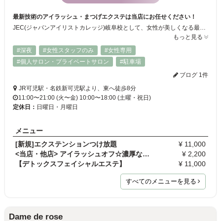
最新技術のアイラッシュ・まつげエクステは当店にお任せください！
JEC(ジャパンアイリストカレッジ)岐阜校として、女性が美しくなる最先端の「技術と知識」を発信しています。日本のまつげエクステンションの素晴らしさを一人でも多くの方に知っていただけたら幸いです。
もっと見る
#深夜
#女性スタッフのみ
#女性専用
#個人サロン・プライベートサロン
#駐車場
ブログ 1件
JR可児駅・名鉄新可児駅より、東へ徒歩8分
11:00〜21:00 (火〜金) 10:00〜18:00 (土曜・祝日)
定休日：
日曜日・月曜日
メニュー
[新規]エクステンションつけ放題
¥ 11,000
<当店・他店> アイラッシュオフ☆濃厚な3種類の…
¥ 2,200
【デトックスフェイシャルエステ】
¥ 11,000
すべてのメニューを見る
Dame de rose