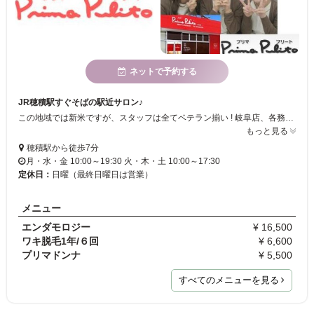
ネットで予約する
JR穂積駅すぐそばの駅近サロン♪
この地域では新米ですが、スタッフは全てベテラン揃い ! 岐阜店、各務原店と同様、“友達の家に遊びに行く”ように、手軽な感覚で通える料金体系と和やかな雰囲気で心身ともリラックスして頂けるよう努めていきます♪貴女のご来店お待ちしてしています☆★
もっと見る
穂積駅‎から徒歩7分
月・水・金 10:00～19:30 火・木・土 10:00～17:30
定休日：
日曜（最終日曜日は営業）
メニュー
エンダモロジー
¥ 16,500
ワキ脱毛1年/６回
¥ 6,600
プリマドンナ
¥ 5,500
すべてのメニューを見る