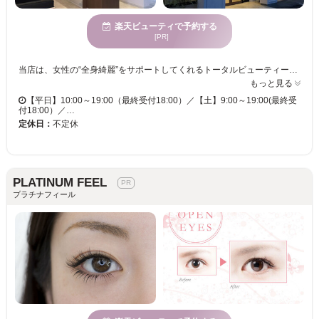
楽天ビューティで予約する
[PR]
当店は、女性の“全身綺麗”をサポートしてくれるトータルビューティーサロンです☆自分だけの贅沢空間で、身も心もリラックス◎極上のサロンタイムが堪能できます！ 【最新技術“＆Healthy”でパッチリ目元が叶う☆】 「エクステが目にかかる」「もっとぱっちりさせたい」そんなお悩みをお持ちの方必見！！まつげエクステ装着後にまつ毛パーマをかけて自まつげを根元からググッと引き上げるので表情も明るくなり、今まで感じた事のない目元に♪下がりまつ毛でお悩みの方もぱっちりEYEで理想の目元に・・・★ 【黒艶UP☆マスカラパーマ】 ブラックティントでまつげに黒艶を与えるマスカラパーマ◎自まつ毛以上マスカラ未満のまつげが10～14日持続！(個人差あり) あなたも印象が変わる目元へと変身してみては？
もっと見る
【平日】10:00～19:00（最終受付18:00）／【土】9:00～19:00(最終受
付18:00）／…
定休日：
不定休
PLATINUM FEEL
プラチナフィール