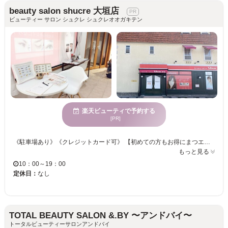
beauty salon shucre 大垣店
ビューティー サロン シュクレ シュクレオオガキテン
楽天ビューティで予約する
[PR]
《駐車場あり》《クレジットカード可》 【初めての方もお得にまつエクへ挑戦できるメニューをご用意◎付け放題やリペアメニューも充実☆彡】 太さやカールの違いで、アナタにピッタリのエクステをご提案☆セクシーな目元が好評♪♪ アイリストのセンスが詰まった理想的なアイデザインに仕上げます◎ ワンランク上の目元を目指すなら、”beauty salon shucre”にお任せ☆
もっと見る
10：00～19：00
定休日：
なし
TOTAL BEAUTY SALON &.BY 〜アンドバイ〜
トータルビューティーサロンアンドバイ