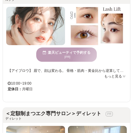
楽天ビューティで予約する
[PR]
【アイブロウ】 眉で、顔は変わる。 骨格・筋肉・黄金比から逆算してデザインするから、ただ整えるだけじゃなく一気に垢抜ける。自己処理の迷子も卒業。すっぴんでもキマる、計算されたナチュラル眉へ。 【まつげパーマ】 ビューラー卒業、これが正解。 根元からしっかり立ち上げて、自まつげのポテンシャルを最大化。ナチュラルなのに盛れる絶妙バランスで、朝のメイクも時短。可愛いも大人っぽいも思いのまま。 【まつげエクステ】 “盛れ方”は、デザインで変わる。 長さ・濃さ・カールをミリ単位で調整し、理想以上の目元へ。ナチュラルもボリュームも自由自在。軽さと持ちにもこだわるから、ストレスなくずっとキレイが続く。 毎日のメイクも楽々になる似合わせ美眉をご提案！ 顔の印象UPに是非お試しください！ この機会にぜひ当サロンで、オシャレな目元を手に入れませんか？
もっと見る
10:00~19:00
定休日：
月曜日
＜定額制まつエク専門サロン＞ディレット
ディレット