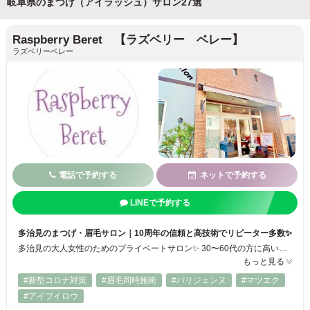
岐阜県のまつげ（アイラッシュ）サロン27選
Raspberry Beret 【ラズベリー ベレー】
ラズベリーベレー
電話で予約する
ネットで予約する
LINEで予約する
多治見のまつげ・眉毛サロン｜10周年の信頼と高技術でリピーター多数✨
多治見の大人女性のためのプライベートサロン✨ 30〜60代の方に高い支持をいただき、リピーター様も多数◎ ミスアイドール講師資格を持つオーナーが担当する安心の高技術サロン♪ LEDエクステ・パリジェンヌ・韓国風デザインなど、お客様一人ひとりに合わせた“似合う目元”をご提案。 まつパ×エクステでリフトアップ効果を実感✨ 眉毛パーマ＋WAX脱毛込みの美眉メニューも人気！ 親子で通える安心のサロンです★
もっと見る
#新型コロナ対策
#眉毛同時施術
#パリジェンヌ
#マツエク
#アイブイロウ