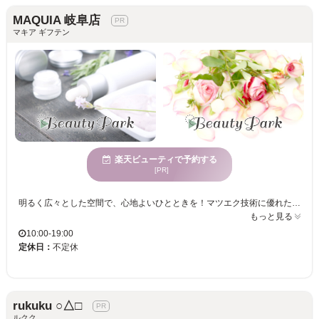
MAQUIA 岐阜店
マキア ギフテン
楽天ビューティで予約する
[PR]
明るく広々とした空間で、心地よいひとときを！マツエク技術に優れたスタッフがお客様の目元を美しく演出。さまざまな年齢層のお客様に支持されるサロンで、新たな自分を見つける体験を☆ MAQUIA 岐阜店は、マツエクを得意とした技術で、あなたの理想の目元を叶えます。開放感たっぷりの雰囲気で、訪れるすべての方に心地よさを提供します。広々とした空間でゆったりと過ごしながら、自分の魅力を最大限に引き出しましょう。年齢を問わず様々な方に人気のあるMAQUIA 岐阜店では、一人ひとりのニーズに応じたスタイルを提案し、何度も通えるお手頃価格で新しい自分を試すことができます。自分自身に自信を持ち、毎日の生活をより豊かにしたい方におすすめのサロンです。あなたの美の可能性を広げましょう。
もっと見る
10:00-19:00
定休日：
不定休
rukuku ○△□
ルクク