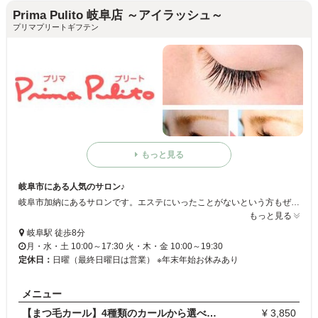
Prima Pulito 岐阜店 ～アイラッシュ～
プリマプリートギフテン
もっと見る
岐阜市にある人気のサロン♪
岐阜市加納にあるサロンです。エステにいったことがないという方もぜひまつ毛パーマをお試ししてみてください。低価格でお気軽にご利用できます。
もっと見る
岐阜駅 徒歩8分
月・水・土 10:00～17:30 火・木・金 10:00～19:30
定休日：
日曜（最終日曜日は営業） ※年末年始お休みあり
メニュー
【まつ毛カール】4種類のカールから選べます
¥ 3,850