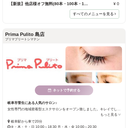
【新規】他店様オフ無料(80本・100本・120本メニュ-…
¥ 0
すべてのメニューを見る
Prima Pulito 島店
プリマプリートシマテン
ネットで予約する
岐阜市菅生にある人気のサロン♪
女性専門の地域密着型エステサロンをオープン致しました。キレイでしなやかな女性の美しさを、より引き出せたら…、そんな想いを抱き、笑顔あふれるサロンを目指しております☆
もっと見る
岐阜駅から車で20分
火・木・土・日 10:00～18:30 月・水・金 10:00～20:30