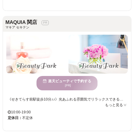
MAQUIA 関店
マキア セキテン
楽天ビューティで予約する
[PR]
《せきてらす前駅徒歩10分♪♪》光あふれる雰囲気でリラックスできるマツエクサロン！卓越した技術で、さまざまな年齢層の皆様に安心のサービスを提供。明るく広々とした空間で、新たな自分に出会ってみませんか？ MAQUIA 関店では、まつげエクステで理想の目元を実現できます。広々とした空間が気持ちの良い明るさを感じさせ、リラックスして施術を受けられます。年齢を問わずさまざまなお客様にご利用いただいており、幅広いスタイルやデザインに対応可能です。多様な年齢向けに向けたサービスをご用意しており、どなたでも気軽に訪れることができるお店です。明るいオープンな雰囲気の中、心から満足していただける施術を提供しますので、心地よい時間を過ごせます。ぜひMAQUIA 関店へお越しください。
もっと見る
10:00-19:00
定休日：
不定休