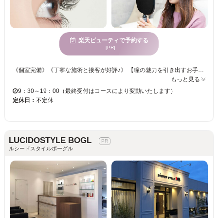
楽天ビューティで予約する
[PR]
《個室完備》《丁寧な施術と接客が好評♪》 【瞳の魅力を引き出すお手伝い☆アイリストのセンスが詰まった理想的なアイデザインに仕上げます♪】 お好みの本数をお選びください☆彡華やかなフサフサまつげでパッチリ目元が叶います♪♪ オフィスでも馴染むナチュラルな仕上がりで、オトナ女子を演出◎ 忙しい日々を忘れてゆったり” MAQUIA”でまったりまつエク体験をしませんか？
もっと見る
9：30～19：00（最終受付はコースにより変動いたします）
定休日：
不定休
LUCIDOSTYLE BOGL
ルシードスタイルボーグル