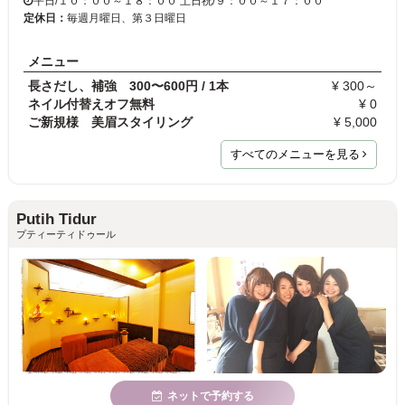
平日/１０：００～１８：００ 土日祝/９：００～１７：００
定休日：
毎週月曜日、第３日曜日
メニュー
長さだし、補強 300〜600円 / 1本
¥ 300～
ネイル付替えオフ無料
¥ 0
ご新規様 美眉スタイリング
¥ 5,000
すべてのメニューを見る
Putih Tidur
プティーティドゥール
ネットで予約する