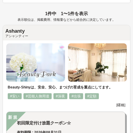
1件中 1〜1件を表示
表示順位は、掲載費用、情報量などから総合的に決定しています。
Ashanty
アシャンティー
Beauty-Shinyは、安全、安心、まつげの育成を重点にしてます。
#安い
#芸能人御用達
#深夜
#出張
#定額
[曙橋]
新規
初回限定付け放題クーポン☆
有効期限 : 2026年08月31日