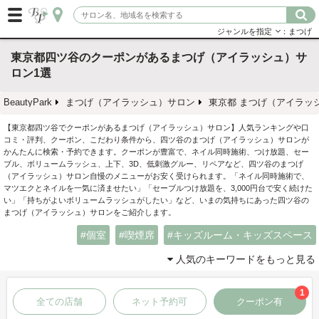
ジャンルを指定
：まつげ
東京都四ツ谷のクーポンがあるまつげ（アイラッシュ）サ
ロン1選
BeautyPark
まつげ（アイラッシュ）サロン
東京都 まつげ（アイラッ
【東京都四ツ谷でクーポンがあるまつげ（アイラッシュ）サロン】人気ランキングや口
コミ・評判、クーポン、こだわり条件から、四ツ谷のまつげ（アイラッシュ）サロンが
かんたんに検索・予約できます。クーポンが豊富で、ネイル同時施術、つけ放題、セー
ブル、ボリュームラッシュ、上下、3D、低刺激グルー、リペアなど、四ツ谷のまつげ
（アイラッシュ）サロン自慢のメニューがお安く受けられます。「ネイル同時施術で、
マツエクとネイルを一気に済ませたい」「セーブルつけ放題を、3,000円台で安く続けた
い」「持ちがよいボリュームラッシュがしたい」など、いまの気持ちにあった四ツ谷の
まつげ（アイラッシュ）サロンをご紹介します。
個室
喫煙席
キッズルーム・キッズスペース
人気のキーワードをもっと見る
1
全ての店舗
ネット予約可
クーポン有