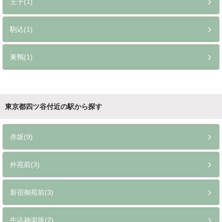
王子(1)
駒込(1)
巣鴨(1)
東京都四ツ谷付近の駅から探す
赤坂(9)
外苑前(3)
新宿御苑前(3)
牛込神楽坂(2)