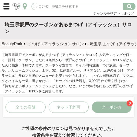
ジャンルを指定
：まつげ
埼玉県坂戸のクーポンがあるまつげ（アイラッシュ）サロ
ン
BeautyPark
まつげ（アイラッシュ）サロン
埼玉県 まつげ（アイラッ
【埼玉県坂戸でクーポンがあるまつげ（アイラッシュ）サロン】人気ランキングや口コ
ミ・評判、クーポン、こだわり条件から、坂戸のまつげ（アイラッシュ）サロンがかん
たんに検索・予約できます。クーポンが豊富で、ネイル同時施術、つけ放題、セーブ
ル、ボリュームラッシュ、上下、3D、低刺激グルー、リペアなど、坂戸のまつげ（アイ
ラッシュ）サロン自慢のメニューがお安く受けられます。「ネイル同時施術で、マツエ
クとネイルを一気に済ませたい」「セーブルつけ放題を、3,000円台で安く続けたい」
「持ちがよいボリュームラッシュがしたい」など、いまの気持ちにあった坂戸のまつげ
（アイラッシュ）サロンをご紹介します。
0
全ての店舗
ネット予約可
クーポン有
ご希望の条件のサロンは見つかりませんでした。
検索条件を変えて検索してください。