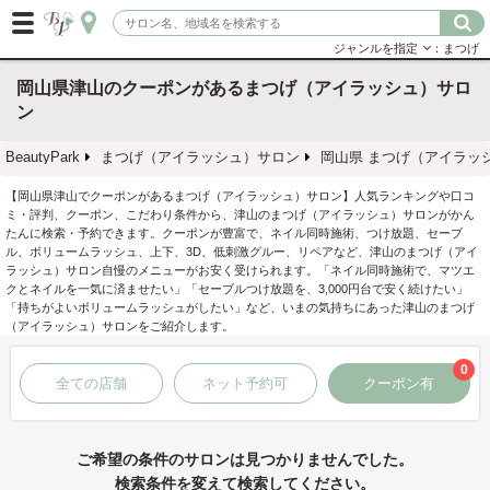
ジャンルを指定
：まつげ
岡山県津山のクーポンがあるまつげ（アイラッシュ）サロ
ン
BeautyPark
まつげ（アイラッシュ）サロン
岡山県 まつげ（アイラッ
【岡山県津山でクーポンがあるまつげ（アイラッシュ）サロン】人気ランキングや口コ
ミ・評判、クーポン、こだわり条件から、津山のまつげ（アイラッシュ）サロンがかん
たんに検索・予約できます。クーポンが豊富で、ネイル同時施術、つけ放題、セーブ
ル、ボリュームラッシュ、上下、3D、低刺激グルー、リペアなど、津山のまつげ（アイ
ラッシュ）サロン自慢のメニューがお安く受けられます。「ネイル同時施術で、マツエ
クとネイルを一気に済ませたい」「セーブルつけ放題を、3,000円台で安く続けたい」
「持ちがよいボリュームラッシュがしたい」など、いまの気持ちにあった津山のまつげ
（アイラッシュ）サロンをご紹介します。
0
全ての店舗
ネット予約可
クーポン有
ご希望の条件のサロンは見つかりませんでした。
検索条件を変えて検索してください。