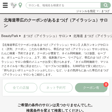
ジャンルを指定
：まつげ
北海道帯広のクーポンがあるまつげ（アイラッシュ）サロ
ン
BeautyPark
まつげ（アイラッシュ）サロン
北海道 まつげ（アイラッ
【北海道帯広でクーポンがあるまつげ（アイラッシュ）サロン】人気ランキングや口コ
ミ・評判、クーポン、こだわり条件から、帯広のまつげ（アイラッシュ）サロンがかん
たんに検索・予約できます。クーポンが豊富で、ネイル同時施術、つけ放題、セーブ
ル、ボリュームラッシュ、上下、3D、低刺激グルー、リペアなど、帯広のまつげ（アイ
ラッシュ）サロン自慢のメニューがお安く受けられます。「ネイル同時施術で、マツエ
クとネイルを一気に済ませたい」「セーブルつけ放題を、3,000円台で安く続けたい」
「持ちがよいボリュームラッシュがしたい」など、いまの気持ちにあった帯広のまつげ
（アイラッシュ）サロンをご紹介します。
0
全ての店舗
ネット予約可
クーポン有
ご希望の条件のサロンは見つかりませんでした。
検索条件を変えて検索してください。