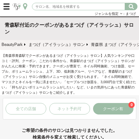
ジャンルを指定
：まつげ
青森駅付近のクーポンがあるまつげ（アイラッシュ）サロ
ン
BeautyPark
まつげ（アイラッシュ）サロン
青森県 まつげ（アイラッ
【青森県青森駅でクーポンがあるまつげ（アイラッシュ）サロン】人気ランキングや口
コミ・評判、クーポン、こだわり条件から、青森駅のまつげ（アイラッシュ）サロンが
かんたんに検索・予約できます。クーポンが豊富で、ネイル同時施術、つけ放題、セー
ブル、ボリュームラッシュ、上下、3D、低刺激グルー、リペアなど、青森駅のまつげ
（アイラッシュ）サロン自慢のメニューがお安く受けられます。「ネイル同時施術で、
マツエクとネイルを一気に済ませたい」「セーブルつけ放題を、3,000円台で安く続けた
い」「持ちがよいボリュームラッシュがしたい」など、いまの気持ちにあった青森駅の
まつげ（アイラッシュ）サロンをご紹介します。
0
全ての店舗
ネット予約可
クーポン有
ご希望の条件のサロンは見つかりませんでした。
検索条件を変えて検索してください。