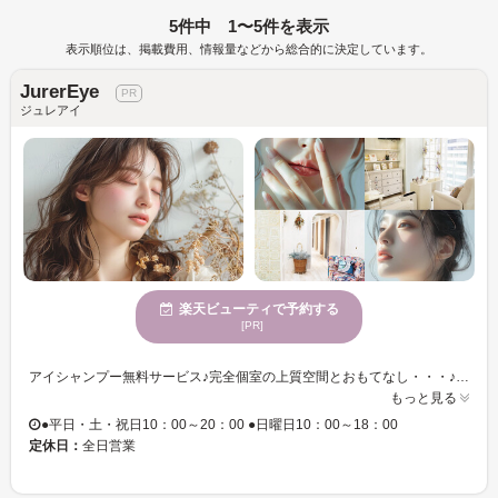
5件中 1〜5件を表示
表示順位は、掲載費用、情報量などから総合的に決定しています。
JurerEye
ジュレアイ
楽天ビューティで予約する
[PR]
アイシャンプー無料サービス♪完全個室の上質空間とおもてなし・・・♪ マツエク施術者にはアイシャンプー無料サービス♪目元悩みもしっかりカウンセリングし目元の状態にあった施術をするので、モチも良く仕上がりの美しさに感動!!駅近の路面店なので仕事帰りやお出かけの合間にもオススメ！ 【初めての方にオススメ】 20代～60代のお客様に人気♪カウンセリング重視で、眉毛のお悩みやご要望、ご相談を伺い、まつげの状態や性質に合った本数、長さ、カール、太さを丁寧にご提案♪メニュー変更、追加の場合は事前に内容、料金をお知らせし、一番お得なメニューや価格をご提供いたします♪ 【リペアメニュー充実のサロン】2週間以内☆最高級プラチナセーブル60本 2750円 美しい目元を保ちたい…いつでも来て頂けるリペアメニューを豊富にご用意◎上質空間で癒されながら施術♪ ちょっと付け足したい…オフはしないで付け足したいな…そんなご希望を叶えるために豊富にリペアメニューをご用意!!状態を見極めしっかりカウンセリングするのでモチが良く長くきれいな目元を楽しめます♪
もっと見る
●平日・土・祝日10：00～20：00 ●日曜日10：00～18：00
定休日：
全日営業