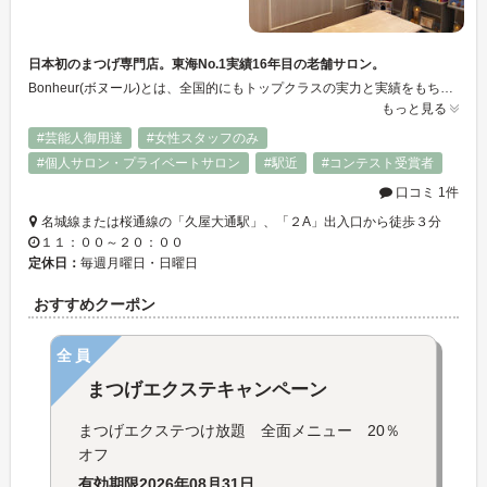
日本初のまつげ専門店。東海No.1実績16年目の老舗サロン。
Bonheur(ボヌール)とは、全国的にもトップクラスの実力と実績をもち、業界に圧倒的影響を与えマスコミからも注目されている、まつげエクステ専門のハイクラスサロンです。 『サービス』『技術』『品質』どれをとっても国内トップクラスの最高品質を感じて頂けると思います。 医療提携や美容書登録など、アフターケアについてのサポート体制も万全となっております。
もっと見る
#芸能人御用達
#女性スタッフのみ
#個人サロン・プライベートサロン
#駅近
#コンテスト受賞者
口コミ 1件
名城線または桜通線の「久屋大通駅」、「２A」出入口から徒歩３分
１１：００～２０：００
定休日：
毎週月曜日・日曜日
おすすめクーポン
全員
まつげエクステキャンペーン
まつげエクステつけ放題 全面メニュー 20％
オフ
有効期限
2026年08月31日