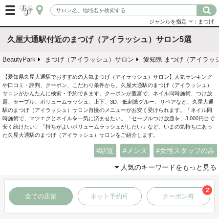
ジャンルを指定
：まつげ
久屋大通駅付近のまつげ（アイラッシュ）サロン5選
BeautyPark
まつげ（アイラッシュ）サロン
愛知県 まつげ（アイラッ
【愛知県久屋大通駅でおすすめの人気まつげ（アイラッシュ）サロン】人気ランキング
や口コミ・評判、クーポン、こだわり条件から、久屋大通駅のまつげ（アイラッシュ）
サロンがかんたんに検索・予約できます。クーポンが豊富で、ネイル同時施術、つけ放
題、セーブル、ボリュームラッシュ、上下、3D、低刺激グルー、リペアなど、久屋大通
駅のまつげ（アイラッシュ）サロン自慢のメニューがお安く受けられます。「ネイル同
時施術で、マツエクとネイルを一気に済ませたい」「セーブルつけ放題を、3,000円台で
安く続けたい」「持ちがよいボリュームラッシュがしたい」など、いまの気持ちにあっ
た久屋大通駅のまつげ（アイラッシュ）サロンをご紹介します。
駅近
メンズ
女性スタッフのみ
人気のキーワードをもっと見る
2
全ての店舗
ネット予約可
クーポン有