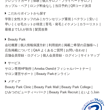
クレジットカード
体験
個人サロン・プライベートサロン
カップル・ペア
ロング料金なし
当日予約
QRコード決済
こだわりポイントから探す
学割
女性スタッフのみ
カウンセリング重視
ベテラン
安い
早い
くせ毛カットが得意
育毛・発毛
イケメン
カラーリスト
最後まで1人が担当
髪質改善
Beauty Park
会社概要
個人情報保護方針
利用規約
掲載ご希望の店舗様へ
広告掲載について
Q&A よくあるご質問
お問い合わせ
店舗会員登録・ログイン
個人会員登録・ログイン
サイトマップ
サービス
サロン専用HP制作
Ameba Owndオフィシャルパートナー
サロン運営サポート
Beauty Parkオンライン
メディア
Beauty Park Clinic
Beauty Park Mall
Beauty Park College
ひみつのビューティーパーク
Beauty Park Recruit
えいようJoin