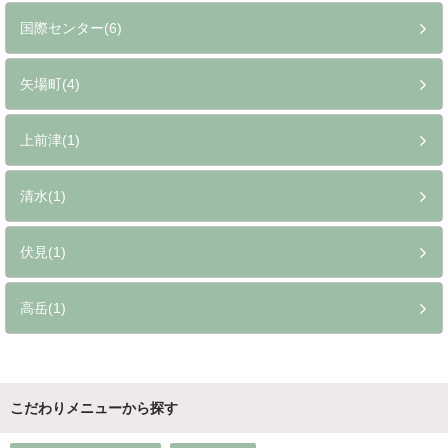
国際センター(6)
矢場町(4)
上前津(1)
清水(1)
伏見(1)
高岳(1)
こだわりメニューから探す