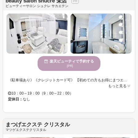
beauty salon shucre 栄店
ビューティーサロン シュクレ サカエテン
楽天ビューティで予約する
[PR]
《駐車場あり》《クレジットカード可》 【初めての方もお得にまつエクへ挑戦できるメニューをご用意◎付け放題やリペアメニューも充実☆彡】 太さやカールの違いで、アナタにピッタリのエクステをご提案☆セクシーな目元が好評♪♪ アイリストのセンスが詰まった理想的なアイデザインに仕上げます◎ ワンランク上の目元を目指すなら、”beauty salon shucre”にお任せ☆
もっと見る
10：00～19：00（9：00～22：00）
定休日：
なし
まつげエクステ クリスタル
マツゲエクステクリスタル