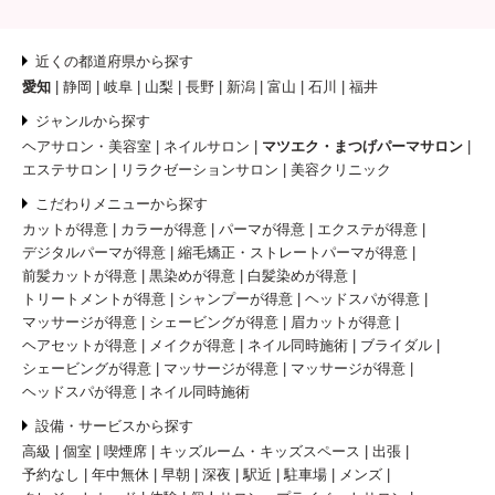
近くの都道府県から探す
愛知
静岡
岐阜
山梨
長野
新潟
富山
石川
福井
ジャンルから探す
ヘアサロン・美容室
ネイルサロン
マツエク・まつげパーマサロン
エステサロン
リラクゼーションサロン
美容クリニック
こだわりメニューから探す
カットが得意
カラーが得意
パーマが得意
エクステが得意
デジタルパーマが得意
縮毛矯正・ストレートパーマが得意
前髪カットが得意
黒染めが得意
白髪染めが得意
トリートメントが得意
シャンプーが得意
ヘッドスパが得意
マッサージが得意
シェービングが得意
眉カットが得意
ヘアセットが得意
メイクが得意
ネイル同時施術
ブライダル
シェービングが得意
マッサージが得意
マッサージが得意
ヘッドスパが得意
ネイル同時施術
設備・サービスから探す
高級
個室
喫煙席
キッズルーム・キッズスペース
出張
予約なし
年中無休
早朝
深夜
駅近
駐車場
メンズ