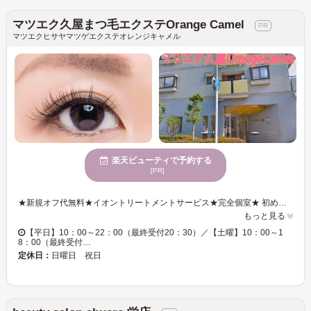
マツエク久屋まつ毛エクステOrange Camel
マツエクヒサヤマツゲエクステオレンジキャメル
楽天ビューティで予約する
[PR]
★新規オフ代無料★イオントリートメントサービス★完全個室★ 初めての方や先どりのエクステデザインやボリューム感が欲しい方ナチュラル仕様がお好きな方年齢によりツヤ感が欲しい方や接着が悪く保ちが悪いと感じる方他にも何でもお気軽にご相談下さい。 カウンセリング後の施術となりますので お話だけでお帰りになられても大丈夫です。 当店で使用している お肌につけるテープは敏感肌用・消毒(植物由来)・接着剤の使用期限・敏感な方にも対応できるようにケミカルな部分を最小に、より自まつ毛が健康になるメカニズムで長年の(5000回以上の施術)経験を踏まえ安全安心の熟成店です。 マツエク施術後は最低２時間はお顔を洗えない為 個人サロンなので 素っぴんでいらして頂いても 誰にもお顔を合わすことなくお帰り頂けます。 年齢の合わないお客様などにお顔を合わせることも無くお帰り頂けます。 お一人お一人のご希望のデザインを丁寧にご対応させて頂きます。 カウンセリングだけでもご来店下さい。 お客様にとって輝ける目元をお提案させて頂きます。 ＊オフはシングルラッシュのみ無料。
もっと見る
【平日】10：00～22：00（最終受付20：30）／【土曜】10：00～1
8：00（最終受付…
定休日：
日曜日 祝日