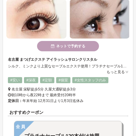
ネットで予約する
名古屋 まつげエクステ アイラッシュサロンクリスタル
シルク、ミンクより上質なセーブルエクステ使用！プラチナセーブル120本付け放題オフ込み価格4500円！カウンセリングが丁寧で仕上がり綺麗の高技術サロンです。2回目以降もお得な価格設定で通いやすいアイラッシュサロンです。
もっと見る
#安い
#深夜
#定額
#個室
#女性スタッフのみ
名古屋 栄駅徒歩5分 久屋大通駅徒歩3分
朝10時から夜22時まで 最終受付20時半
定休日：
年末年始 12月31日より1月3日迄休み
おすすめクーポン
全員