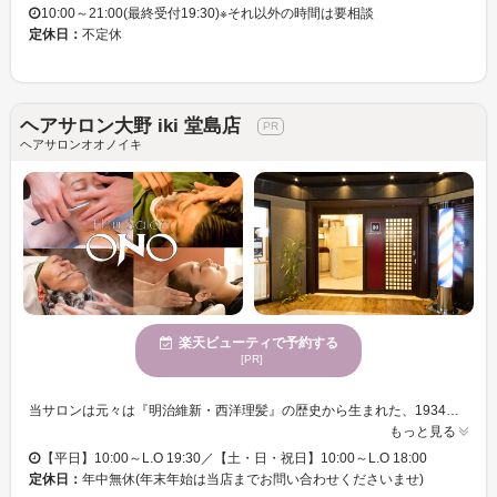
10:00～21:00(最終受付19:30)※それ以外の時間は要相談
定休日：
不定休
ヘアサロン大野 iki 堂島店
ヘアサロンオオノイキ
楽天ビューティで予約する
[PR]
当サロンは元々は『明治維新・西洋理髪』の歴史から生まれた、1934年創業【理容御三家】のひとつである歴史と伝統の理容室。最高級の技術とおもてなしのサービスを提供致します。 【眉毛】【髭】【ネイルケア】【フェイスケア】【フットケア】【シェービング】など様々な最先端の身嗜み作りで皆様の人生を左右する大局観に『自信』と『相手の心に刻まれる印象力』をご提供します。 特に、ヘアサロン大野グループの祖である大日本美髪会の中心的人物が黒船に乗り込み、西洋の顔剃りを学び、日本全土へ広げたシェービング技術。とどまることなく研究し続けた、まさにエグゼクティブシェービングは、理容学校の教科書に載るなど模範となっております。 大阪の地でお客様を更にワンステージ上げる印象力作り、そして極上の癒しのひと時をご提供致します。 会議の前に、営業の前に、パーティーの前に、友人に会う前に、休日や休み時間のひと時に・・・印象力に艶を出し、再び自信あふれるアナタへ出会いませんか？
もっと見る
【平日】10:00～L.O 19:30／【土・日・祝日】10:00～L.O 18:00
定休日：
年中無休(年末年始は当店までお問い合わせくださいませ)