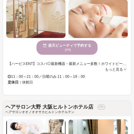
楽天ビューティで予約する
[PR]
【ハービスENT】コスパ◎最新機器・最新メニュー多数！ホワイトピーリング/小顔リフト/幹細胞フェイシャル/フェイスビートダンス/エンダモロジーアライアンス/wonder/バストアップ/ハイパーグリップ強力リンパ/育毛促進ヘッドスパ/アロマボディ/究極の999/サブスクエステ/体験コース5500円～最速・最短の結果を実感♪
もっと見る
11：00～21：00／日曜のみ 11：00～19：00
定休日：
休館日
ヘアサロン大野 大阪ヒルトンホテル店
ヘアサロンオオノオオサカヒルトンホテルテン