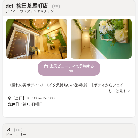
defi 梅田茶屋町店
デフィー ウメダチャヤマチテン
楽天ビューティで予約する
[PR]
《憧れの美ボディへ》《イタ気持ちいい施術◎》 【ボディからフェイシャルまで！初めての方でも安心して体験できるメニューをご用意◎】 知識・技術共に実力のあるスタッフがお客様を内面的・外面的に全力でサポート◎ オールハンドマッサージの贅沢ケアでお肌も心もスッキリ★女性らしさを引き出します◎ スタッフ一同、お客様のご来店を心よりお待ちしております。
もっと見る
【全日】10：00～19：00
定休日：
第1,3日曜日
.3
ドットスリー