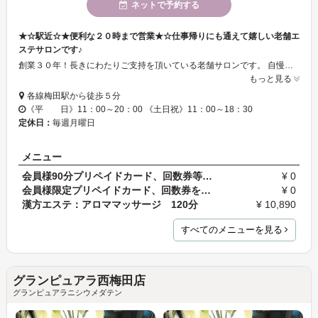
ネットで予約する
★☆駅近☆★便利な２０時まで営業★☆仕事帰りにも通えて嬉しい老舗エ
ステサロンです♪
創業３０年！長きにわたりご支持を頂いている老舗サロンです。 自慢の技術はサロン設立当社から鍛え上げてきたハンドマッサージはめまぐるしく発展する新薬、新技術等との融合で、ご自宅で出来ない重要なお手入れを提供します。
もっと見る
各線梅田駅から徒歩５分
《平 日》11：00～20：00 《土日祝》11：00～18：30
定休日：
毎週月曜日
メニュー
会員様90分プリペイドカード、回数券等をお持ちの方…
¥ 0
会員様限定プリペイドカード、回数券をお持ちの方は…
¥ 0
漢方エステ：アロママッサージ 120分
¥ 10,890
すべてのメニューを見る
グランピュアラ西梅田店
グランピュアラニシウメダテン