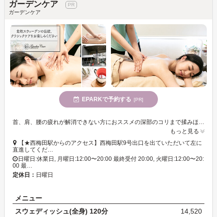
ガーデンケア
ガーデンケア
EPARKで予約する
[PR]
首、肩、腰の疲れが解消できない方におススメの深部のコリまで揉みほぐす『スウェディッシュ』は試してみる価値ありです。スタッフは全員歴15年以上です。
もっと見る
【★西梅田駅からのアクセス】西梅田駅9号出口を出ていただいて左に
直進してくだ…
日曜日:休業日, 月曜日:12:00〜20:00 最終受付 20:00, 火曜日:12:00〜20:
00 最…
定休日：
日曜日
メニュー
スウェディッシュ(全身) 120分
14,520