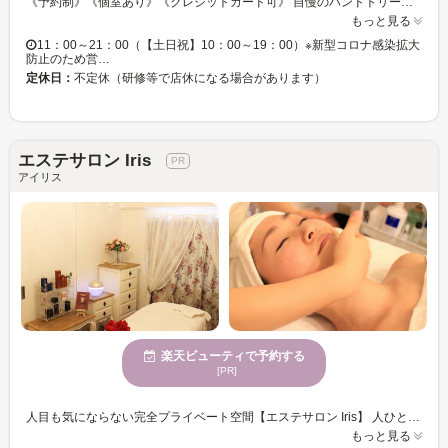
《予約制》《個室あり》《クレジットカード可》 自慢のハンドトリートメントやこだわりのマシンを取り入れ、お客様の美を叶えます☆彡 施術後にご利用いただけるメイクルームもあるので安心◎そのままお出かけもできます♪♪ 個室ありなので、心も体もリラックスしてお過ごしください。 ◆結果重視の痩身・ダイエットメニュー ◆毛穴ケアやエイジングケアのフェイシャルメニュー多数 ◆ブライダルメニューあり 豊富なメニューから最適なものをご提案いたしますので、一緒に理想の美を目指しましょう！！
もっと見る
11：00～21：00（【土日祝】10：00～19：00）※新型コロナ感染拡大
防止のため営…
定休日：
不定休（研修等で店休になる場合があります）
エステサロン Iris
アイリス
楽天ビューティで予約する
[PR]
人目も気にならない完全プライベート空間【エステサロン Iris】 人ひとりの悩み、体や肌の状態、ライフスタイル等を聞き、丁寧にカウンセリング。しっかりと見極め、判断し施術を行うことで、結果重視の施術に取り組めます。常に最新の技術、製品を取りそろえ、知識、技術ともに高めていくのでお客様の満足度も◎ゆったりとした贅沢な時間を過ごすとともに、今以上にキレイな自分へ…♪ 凄腕オーナーが今までの経験を活かし貴女だけのプログラムを考案！結果重視の施術で貴女を理想の姿へと導いてくれる♪ 血行の流れを改善することによって肌色も明るく！お顔だけでなくデコルテ、首もたっぷりケア。肩こりにお悩みの方にも◎引き上げ&ハリ感UPで小顔に導く極上フェイシャルも！ハリ感あふれる潤い肌へ…リフトUPも◎
もっと見る