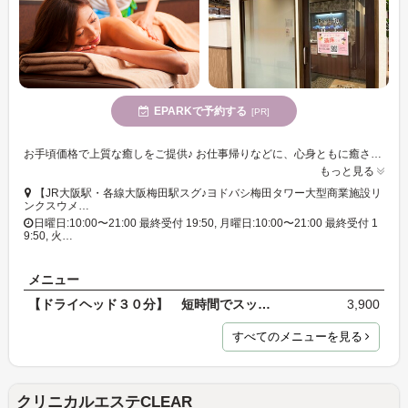
EPARKで予約する
[PR]
お手頃価格で上質な癒しをご提供♪ お仕事帰りなどに、心身ともに癒されながらリフレッシュしたい方はぜひ◎
もっと見る
【JR大阪駅・各線大阪梅田駅スグ♪ヨドバシ梅田タワー大型商業施設リ
ンクスウメ…
日曜日:10:00〜21:00 最終受付 19:50, 月曜日:10:00〜21:00 最終受付 1
9:50, 火…
メニュー
【ドライヘッド３０分】 短時間でスッキリしたい方…
3,900
すべてのメニューを見る
クリニカルエステCLEAR