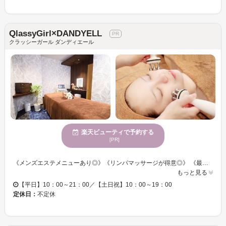
QlassyGirl×DANDYELL
クラッシーガール ダンディエール
楽天ビューティで予約する
[PR]
《メンズエステメニューあり◎》《リンパマッサージが得意◎》 《最新マシン豊富》《親子・ペア・ご夫婦でのご利用可》 《ブライダルメニュー人気》 効果即実感の声続出！小顔・毛穴・強力リンパフェイシャルなどお肌のプロの集団による美肌・ リフトアップ小顔は非常に好評です♪その他、メンズ痩身、全身脱毛など、関西当店のみの最先端マシンは必見です！知識・技術ともに豊富なスタッフが、お客様一人一人に合わせて一番ご満足頂けるコースを導き出していきます。些細な事でもなんでも気軽にご相談下さい。 全室、完全個室にシャワー室、メイク台完備で他の方とお顔合わせすることがないプライベートサロンです。ゆっくりと贅沢なお時間をお過ごしください。
もっと見る
【平日】10：00～21：00／【土日祝】10：00～19：00
定休日：
不定休