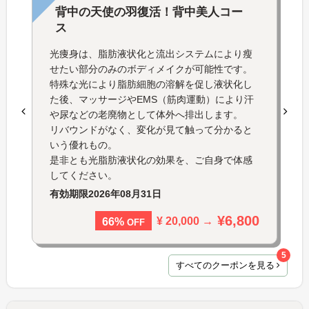
背中の天使の羽復活！背中美人コー
ス
光痩身は、脂肪液状化と流出システムにより瘦
せたい部分のみのボディメイクが可能性です。
特殊な光により脂肪細胞の溶解を促し液状化し
た後、マッサージやEMS（筋肉運動）により汗
や尿などの老廃物として体外へ排出します。
リバウンドがなく、変化が見て触って分かると
いう優れもの。
是非とも光脂肪液状化の効果を、ご自身で体感
してください。
有効期限
2026年08月31日
¥6,800
¥ 20,000 →
66%
OFF
5
すべてのクーポンを見る