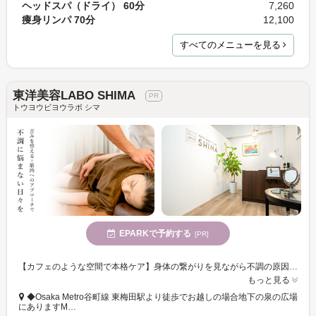
ヘッドスパ（ドライ） 60分
7,260
痩身リンパ 70分
12,100
すべてのメニューを見る
東洋美容LABO SHIMA
トウヨウビヨウラボ シマ
EPARKで予約する
[PR]
【カフェのような空間で本格ケア】身体の繋がりを見ながら不調の原因を追究!今、あなたに必要なケアで根本改善へと導きます。身体が変われば心も元気に♪
もっと見る
◆Osaka Metro谷町線 東梅田駅より徒歩でお越しの場合地下の泉の広場
にありますM…