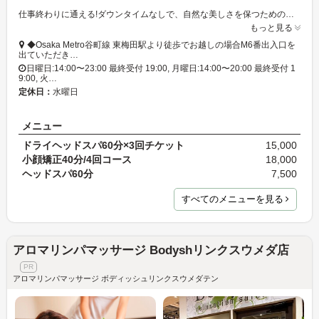
仕事終わりに通える!ダウンタイムなしで、自然な美しさを保つための働く女性のための、小顔矯正サロン
もっと見る
◆Osaka Metro谷町線 東梅田駅より徒歩でお越しの場合M6番出入口を
出ていただき…
日曜日:14:00〜23:00 最終受付 19:00, 月曜日:14:00〜20:00 最終受付 1
9:00, 火…
定休日：
水曜日
メニュー
ドライヘッドスパ60分×3回チケット
15,000
小顔矯正40分/4回コース
18,000
ヘッドスパ60分
7,500
すべてのメニューを見る
アロマリンパマッサージ Bodyshリンクスウメダ店
アロマリンパマッサージ ボディッシュリンクスウメダテン