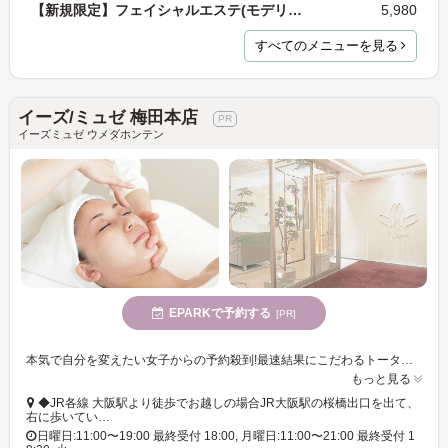
【新規限定】フェイシャルエステ(モデリングパック付…
5,980
すべてのメニューを見る
イーズ/ミュゼ 梅田本店
イーズミュゼ ウメダホンテン
EPARKで予約する
[PR]
本気で自分を変えたい女子からの予約殺到!最速結果にこだわるトータルエステサロン☆ヒト臍帯血幹細胞培養液を導入するならE/sで♪
もっと見る
◆JR各線 大阪駅より徒歩でお越しの場合JR大阪駅の桜橋出口を出て、
右に歩いてい…
日曜日:11:00〜19:00 最終受付 18:00, 月曜日:11:00〜21:00 最終受付 1