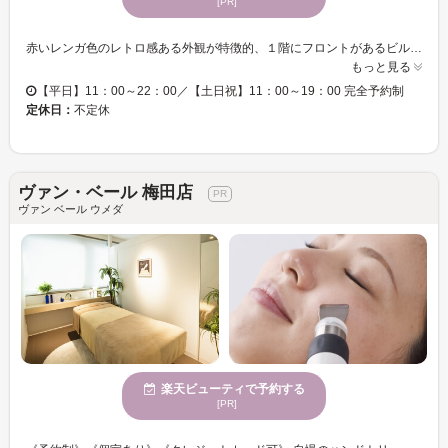
[PR]
赤いレンガ色のレトロ感ある外観が特徴的、１階にフロントがあるビル内15階に位置するプライベートサロン【サロン カミンチャーン】北新地駅より徒歩4分・東梅田駅より徒歩5分とアクセスしやすく、さらに平日は最終受付20時なので、お仕事帰りにも行けて便利◎完全予約制でお一人様ずつの施術なので、静かでリラックスすること間違いなし！ 【効果抜群！痛くない小顔矯正】 小顔矯正は痛いイメージがあって、なかなか挑戦できないという方！一度カミンチャーンの施術を受けてみて！！こんなに優しいタッチで小顔になるの！？と思うほど痛くない施術なのに効果は凄い◎持続性もあり、施術を重ねる度にリフトアップ！前後写真で確認もOK♪女優や芸能人に人気のエニシーグローパックをプラスしてさらに美艶肌に★ReFa、SIXPAD取扱店★メンズ小顔フェイシャルも人気♪
もっと見る
【平日】11：00～22：00／【土日祝】11：00～19：00 完全予約制
定休日：
不定休
ヴァン・ベール 梅田店
ヴァン ベール ウメダ
楽天ビューティで予約する
[PR]