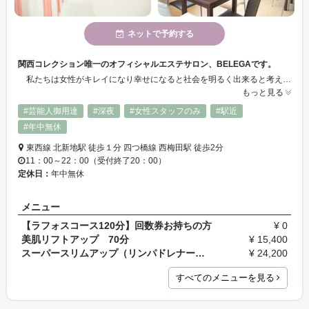
ネットで予約する
関西コレクション唯一のオフィシャルエステサロン、BELEGAです。
私たちは女性がキレイになり幸せになると社会を明るく出来ると考えています。そして、それをエステで実現し、キレイに幸せになったお客様から「ありがとう」を頂く。そのトータルの価値提供をBELEGAのミッションとして行動しています。
もっと見る
#芸能人御用達
#深夜
#女性スタッフのみ
#駅近
#年中無休
東西線 北新地駅 徒歩１分 四つ橋線 西梅田駅 徒歩2分
11：00～22：00（受付終了20：00）
定休日：
年中無休
メニュー
【ラフォスコース120分】回数券お持ちの方
¥ 0
美肌リフトアップ 70分
¥ 15,400
スーパースリムアップ（リンパドレナージュ） 90分
¥ 24,200
すべてのメニューを見る