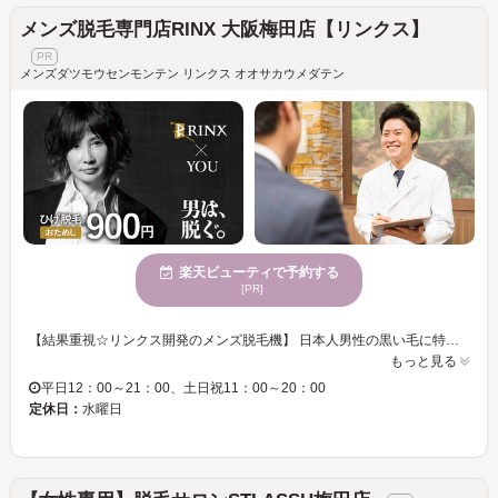
メンズ脱毛専門店RINX 大阪梅田店【リンクス】
メンズダツモウセンモンテン リンクス オオサカウメダテン
楽天ビューティで予約する
[PR]
【結果重視☆リンクス開発のメンズ脱毛機】 日本人男性の黒い毛に特化した、男性専用脱毛機をリンクスが完全独自開発。 提携メーカーと共に、部品の一つひとつ上質なものを厳選しながら改良を重ねることで高い脱毛効果と安全性の両立を実現しました♪ 男性の太い毛でも痛みを軽減できるよう、冷却機能を極限まで高めることに成功☆ お客様の肌質・毛質に合わせしっかりと毛にアプローチしていきます。 【男性脱毛技能士】 男性脱毛技能士達がどんなお悩みもお伺いします！ 男性だからこそのお悩みもお気軽にご相談ください♪ お肌の状態・毛量・お悩みに合わせた最適なプランをご提案します☆ 当日予約大歓迎♪ 完全予約制ですのでお電話にてお問い合わせください☆
もっと見る
平日12：00～21：00、土日祝11：00～20：00
定休日：
水曜日