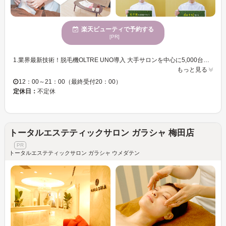
楽天ビューティで予約する
[PR]
1.業界最新技術！脱毛機OLTRE UNO導入 大手サロンを中心に5,000台以上の導入実績のあるウィズ・アス社のOLTRE UNOを各店で導入。 冷却性能が高く、高出力と安全性、連射性能の両立を可能とした、新時代の業務用脱毛機です！ 2.丁寧な施術と効果・安全性の追求 照射するショット数はコスト度外視でメーカー推奨の約1.5～2倍！効果と安全性を追求した、ワンランク上の脱毛をご体感いただけます。 3.脱毛だけでないモテ肌・清潔感を 特許成分による角栓ケアや、海藻エキス配合の高保湿モデリングパック、 最新ボディメイクマシンMAGNEATなど、 男性に特化したモテ肌・清潔感を手に入れるメニューも多数ご用意。 4.地域No.1リーズナブル宣言！ 都度払いかサブスクリプションのみで、学生さんも無理なく通える業界屈指の低価格。 強引な勧誘や、ショッピングローンの契約はありません。 5.効果が無ければ“全額返金”保証付き 効果に自信があるからこそ、全てのプランに、ご満足頂けなければ30日間全額返金保証をお付けします。
もっと見る
12：00～21：00（最終受付20：00）
定休日：
不定休
トータルエステティックサロン ガラシャ 梅田店
トータルエステティックサロン ガラシャ ウメダテン