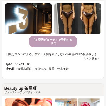
楽天ビューティで予約する
[PR]
日焼けマシンによる、季節・天候を気にしない小麦色の肌の提供致します。 また、綺麗な小麦色の肌にしてみたいけれど、肌へのダメージが心配・焼きたいけれど肌が日に焼けにくいなど、そんな方にはスプレータンニングがおすすめです。 脱毛と組み合わせて綺麗な体を手に入れてみませんか？ ブラジリアンワックスでは瞬間！！ツルツルの衝撃体験を味わえること間違いなし！ ハイパーナイフではセルライトを撃退しトータルビューティを手に入れませんか？
もっと見る
10：00～21：00
定休日：
毎週水曜日、祝日休み、夏季、年末年始
Beauty up 茶屋町
ビューティーアップチャヤマチ