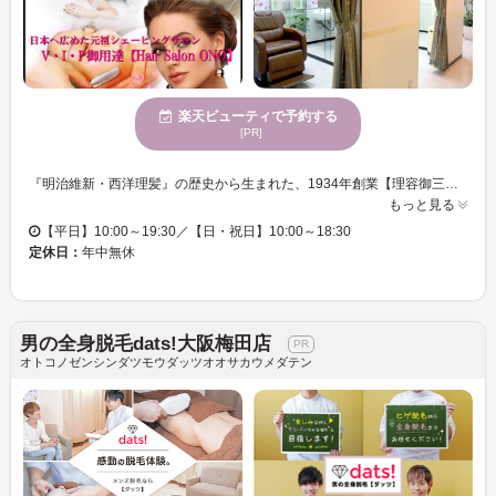
楽天ビューティで予約する
[PR]
『明治維新・西洋理髪』の歴史から生まれた、1934年創業【理容御三家】のひとつである歴史と伝統の理容室。最高級の技術とおもてなしのサービスは、ヒルトンホテルの好立地、大阪の中心地で長年に渡り営業出来る証拠。 ヘアサロン大野グループの祖である大日本美髪会の中心的人物が黒船に乗り込み、西洋の顔剃りを学び、日本全土へ広げたシェービング技術。とどまることなく研究し続けた、まさにエグゼクティブシェービングは、理容学校の模範となっております。 こだわりのカウンセリングからお客様一人一人にオリジナルの商材、オリジナルのプロセスで、お肌に潤いと、輝き、弾力・・・まさに求めるお肌へ導きます。 ヒルトンホテルの好立地から、一生で一番輝くべきブライダルのシーンでの御新婦様、御新郎様の生涯残るお写真や映像が変わると多くのご利用をいただいております。 元々は理容室である強みも活かし、同時でヘッドスパやヘアカットなどのメンテンス、ネイルケアやマッサージなど、トータルのハイクオリティーのサービスもご堪能下さい。
もっと見る
【平日】10:00～19:30／【日・祝日】10:00～18:30
定休日：
年中無休
男の全身脱毛dats!大阪梅田店
オトコノゼンシンダツモウダッツオオサカウメダテン