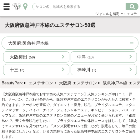
ジャンルを指定
：エステ
大阪府阪急神戸本線のエステサロン50選
大阪府:阪急神戸本線
大阪梅田
中津
(59)
(10)
十三
神崎川
(2)
(1)
BeautyPark
エステサロン
大阪府 エステサロン
阪急神戸本線 エス
【大阪府阪急神戸本線でおすすめの人気エステサロン】人気ランキングや口コミ・評
判、クーポン、こだわり条件から、阪急神戸本線のエステサロンがかんたんに検索・予
約できます。クーポンが豊富で、ダイエット・痩身、脱毛、ブライダルエステ、マタニ
ティマッサージ、ハイパーナイフ、フェイシャルエステ、キャビテーション、バストア
ップなど、阪急神戸本線のエステサロン自慢のメニューがお安く受けられます。「都度
払いで、安く全身脱毛がしたい」「ブライダルエステの体験コースをはしごして、1番あ
うエステサロンを見つけたい」「メンズ脱毛サロンで髭（ヒゲ）脱毛をして、毎日の髭
剃りを楽にしたい」など、いまの気持ちにあった阪急神戸本線のエステサロンをご紹介
します。