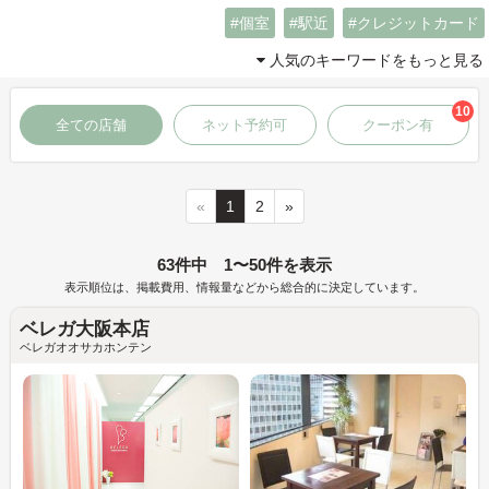
個室
駅近
クレジットカード
人気のキーワードをもっと見る
10
全ての店舗
ネット予約可
クーポン有
«
1
2
»
63件中 1〜50件を表示
表示順位は、掲載費用、情報量などから総合的に決定しています。
ベレガ大阪本店
ベレガオオサカホンテン