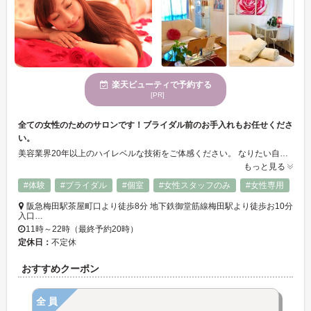
楽天ビューティで予約する
[PR]
全ての女性のためのサロンです！ブライダル前のお手入れもお任せくださ
い。
美容業界20年以上のハイレベルな技術をご体感ください。 なりたい自分になれるサロンです(^^♪ 20代から70代のお客様にご来店いただいております☆
もっと見る
#体験
#ブライダル
#個室
#女性スタッフのみ
#女性専用
阪急梅田駅茶屋町口より徒歩8分 地下鉄御堂筋線梅田駅より徒歩お10分
入口…
11時～22時（最終予約20時）
定休日：
不定休
おすすめクーポン
全員