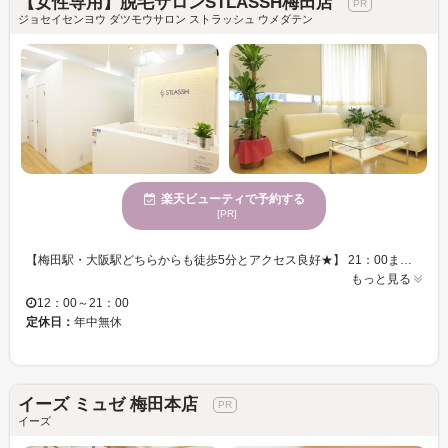
【女性専用】脱毛サロンSTLASSH梅田店
ジョセイセンヨウ ダツモウサロン ストラッシュ ウメダテン
楽天ビューティで予約する
[PR]
【梅田駅・大阪駅どちらからも徒歩5分とアクセス良好★】 21：00まで営業しているので、お仕事帰りにも通えます♪清潔感溢れる落ち着いた雰囲気の店内は衛生面もバッチリ★完全個室・パウダールームも完備です。周りを気にすることなく、ゆったりとリラックスしながら、理想の素肌へ変身★「脱毛サロンSTLASSH（ストラッシュ）梅田店」 経験豊富なスタッフによる安心の高技術♪まずはカウンセリングで、不安や希望、気になることはしっかり相談できるので、脱毛デビューの方やサロンにお悩みの方におすすめです★全身脱毛コースは、61箇所・隙間なく出来る、お得なメニューが◎コース制が不安な方には都度払いもあります！！ あなたも「脱毛サロンSTLASSH（ストラッシュ）梅田店」の最新施術を試してみませんか？
もっと見る
12：00～21：00
定休日：
年中無休
イーズ ミュゼ 梅田本店
イーズ