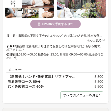
EPARKで予約する
[PR]
腰・肩・股関節の不調や手先のしびれなどでお悩みの方必見!根本改善を目的としたアプローチで筋膜や神経を緩めることで慢性的な辛さを改善に導きます♪24:00まで営業☆
もっと見る
◆JR東西線 北新地駅より徒歩でお越しの場合東改札口から駅を出て、
地下街を11-4…
日曜日:09:00〜00:00 最終受付 23:00, 月曜日:09:00〜00:00 最終受付 2
3:00, 火…
メニュー
【新感覚！ハンド×微弱電流】リフトアップ小顔(ドラ…
8,800
巻肩改善コース 60分
8,800
むくみ改善コース 60分
8,800
すべてのメニューを見る