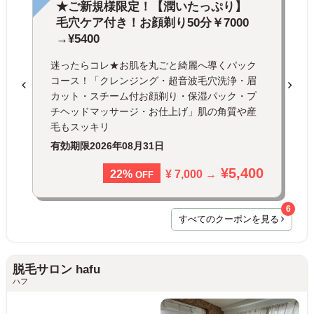
★ご新規様限定！【潤いたっぷり】
毛穴ケア付き！お顔剃り50分￥7000
→¥5400
迷ったらコレ★お肌を丸ごと綺麗へ導くパック
コース！「クレンジング・超音波毛穴洗浄・眉
カット・スチーム付お顔剃り・保湿パック・プ
チヘッドマッサージ・お仕上げ」肌の角質や産
毛もスッキリ
有効期限
2026年08月31日
¥5,400
¥ 7,000 →
22%
OFF
6
すべてのクーポンを見る
脱毛サロン hafu
ハフ