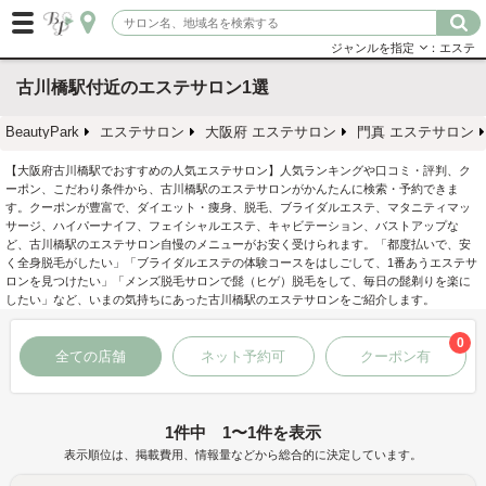
ジャンルを指定
：エステ
古川橋駅付近のエステサロン1選
BeautyPark
エステサロン
大阪府 エステサロン
門真 エステサロン
【大阪府古川橋駅でおすすめの人気エステサロン】人気ランキングや口コミ・評判、ク
ーポン、こだわり条件から、古川橋駅のエステサロンがかんたんに検索・予約できま
す。クーポンが豊富で、ダイエット・痩身、脱毛、ブライダルエステ、マタニティマッ
サージ、ハイパーナイフ、フェイシャルエステ、キャビテーション、バストアップな
ど、古川橋駅のエステサロン自慢のメニューがお安く受けられます。「都度払いで、安
く全身脱毛がしたい」「ブライダルエステの体験コースをはしごして、1番あうエステサ
ロンを見つけたい」「メンズ脱毛サロンで髭（ヒゲ）脱毛をして、毎日の髭剃りを楽に
したい」など、いまの気持ちにあった古川橋駅のエステサロンをご紹介します。
0
全ての店舗
ネット予約可
クーポン有
1件中 1〜1件を表示
表示順位は、掲載費用、情報量などから総合的に決定しています。