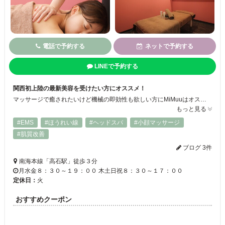
電話で予約する
ネットで予約する
LINEで予約する
関西初上陸の最新美容を受けたい方にオススメ！
マッサージで癒されたいけど機械の即効性も欲しい方にMiMuuはオススメです。「機械」+「手技」のオリジナルメソッドでお客様の心と体を癒します♪関西初上陸のショックプレッシャーやプラズマが付いたパーフェクトマスター導入店！ボディもフェイシャルもお任せください★
もっと見る
#EMS
#ほうれい線
#ヘッドスパ
#小顔マッサージ
#肌質改善
ブログ 3件
南海本線「高石駅」徒歩３分
月水金８：３０～１９：００ 木土日祝８：３０～１７：００
定休日：
火
おすすめクーポン