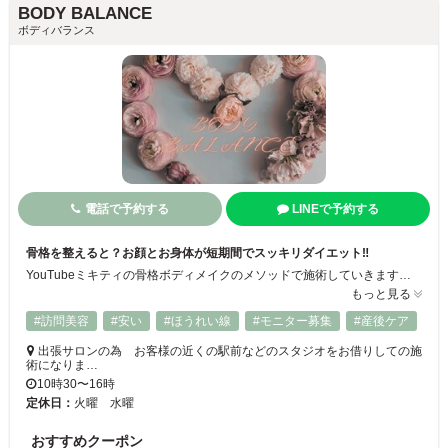
BODY BALANCE
ボディバランス
電話で予約する
LINEで予約する
骨格を整えると？お顔とお身体が短期間でスッキリダイエット‼️
YouTubeミキティの骨格ボディメイクのメソッドで施術していきます 痛い施術無し！お洋服着たままOK！ お身体が定着したら？月1回2回骨格調整をしてあげる施術で 日々の運動やストレッチや食事制限無し！ なかなか？お時間が無い方にピッタリです 出張サロンなので お客様の近くのスタジオや自宅などで施術を行います 興味のある方は 新設モニター様募集プランを 使って体験してみて下さい
もっと見る
#訪問美容
#安い
#ほうれい線
#モニター募集
#産後ケア
出張サロンの為 お客様の近くの駅前などのスタジオをお借りしての施
術になりま…
10時30〜16時
定休日：
火曜 水曜
おすすめクーポン