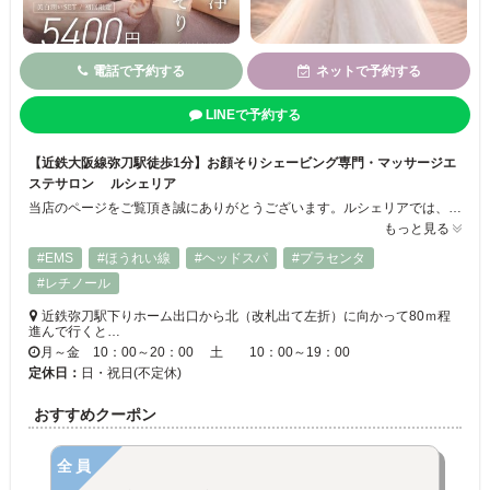
電話で予約する
ネットで予約する
LINEで予約する
【近鉄大阪線弥刀駅徒歩1分】お顔そりシェービング専門・マッサージエ
ステサロン ルシェリア
当店のページをご覧頂き誠にありがとうございます。ルシェリアでは、お顔剃り・エステをより多くの方に知って頂き、日々のケアにもご褒美にもご利用頂ける最大限の綺麗をお届けします。ブライダルシェービングやリフトアップ、リンパマッサージ等、たくさんのメニューをご用意しております。是非、ご体験下さい。ご来店を心よりお待ちしております。【お顔そり/ボディシェービング/マッサージ/眉毛産毛/美白ケア/毛穴吸引】
もっと見る
#EMS
#ほうれい線
#ヘッドスパ
#プラセンタ
#レチノール
近鉄弥刀駅下りホーム出口から北（改札出て左折）に向かって80ｍ程
進んで行くと…
月～金 10：00～20：00 土 10：00～19：00
定休日：
日・祝日(不定休)
おすすめクーポン
全員