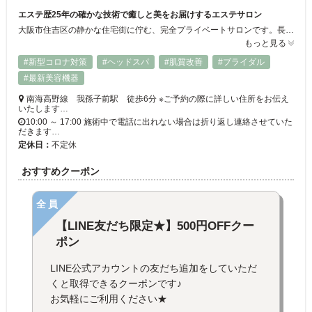
エステ歴25年の確かな技術で癒しと美をお届けするエステサロン
大阪市住吉区の静かな住宅街に佇む、完全プライベートサロンです。長年培った経験と、ハンドテクニックにこだわった施術で、お客様一人ひとりの「美」と「癒し」を丁寧にサポートいたします◎ 当サロンでは、日々の疲れをリセットし、心も体も軽やかになるよう、真心を込めてお手入れさせていただきます。居心地の良い空間で、至福のひとときをお過ごしください♪
もっと見る
#新型コロナ対策
#ヘッドスパ
#肌質改善
#ブライダル
#最新美容機器
南海高野線 我孫子前駅 徒歩6分 ※ご予約の際に詳しい住所をお伝え
いたします…
10:00 ～ 17:00 施術中で電話に出れない場合は折り返し連絡させていた
だきます…
定休日：
不定休
おすすめクーポン
全員
【LINE友だち限定★】500円OFFクー
ポン
LINE公式アカウントの友だち追加をしていただ
くと取得できるクーポンです♪
お気軽にご利用ください★