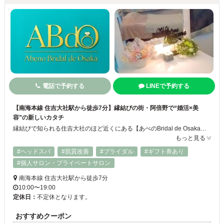
電話で予約する
LINEで予約する
【南海本線 住吉大社駅から徒歩7分】縁結びの街・阿倍野で“婚活×美
容”の新しいカタチ
縁結びで知られる住吉大社のほど近くにある【あべのBridal de Osaka】は、 “婚活×美容×ウォーキング”を融合した全国でも珍しい新スタイルの結婚相談所です★ 阿倍野区生まれ、心斎橋で育ったオーナーが、心を込めてあなたの「自分磨き」と「出会い」をサポートします！ エステでは、1Day～6か月のオーダーメイドコースをご用意し、心もお肌もやさしく整えるケア◎
もっと見る
#ヘッドスパ
#肌質改善
#ブライダル
#ギフト券あり
#個人サロン・プライベートサロン
南海本線 住吉大社駅から徒歩7分
10:00〜19:00
定休日：
不定休となります。
おすすめクーポン