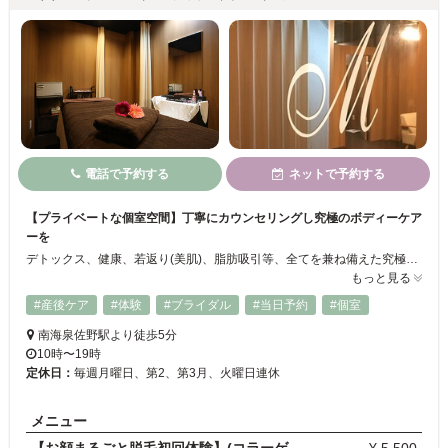
電話で予約する
ネットで予約する
【プライベートな個室空間】丁寧にカウンセリングし究極のボディーケア
ーを
デトックス、健康、若返り(美肌)、脂肪吸引等、全てを兼ね備えた究極のボディーケア―を行うリジュベネーション専門エステサロンです！！安心・快適にご利用頂けますように無料カウンセリングを致します♪カウンセリングは丁寧に行います◎お客様お一人ひとりの症状やお悩みに合わせた施術内容をプランニング致します！エステが初めての方もどうぞ安心してご来店下さい☆個室空間で施術致しますので、ゆったりとお寛ぎ下さい♪
もっと見る
#産後ケア
#体験
#ブライダル
#当日予約
#個室
南海泉佐野駅より徒歩5分
10時〜19時
定休日：
毎週月曜日、第2、第3月、火曜日連休
メニュー
【お顔まるごと脱毛初回体験】(コラーゲン生成＆美白…
¥ 5,500