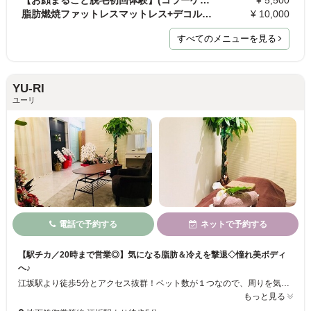
脂肪燃焼ファットレスマットレス+デコルテリンパマッ…
¥ 10,000
すべてのメニューを見る
YU-RI
ユーリ
電話で予約する
ネットで予約する
【駅チカ／20時まで営業◎】気になる脂肪＆冷えを撃退◇憧れ美ボディ
へ♪
江坂駅より徒歩5分とアクセス抜群！ベット数が１つなので、周りを気にすることなくリラックスできます◎プライベートな空間＆2人で施術に入ることもあり、贅沢なひとときを感じられます♪どんなダイエットを試しても痩せられない…そんな方も体の内側から温めてアプローチ☆フェイシャルマッサージでむくみをとることで小顔も目指せます！
もっと見る