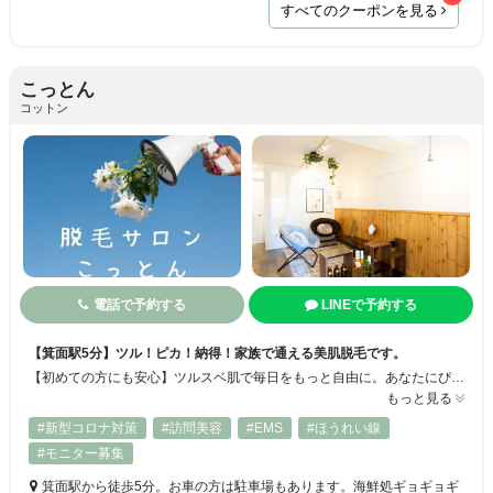
すべてのクーポンを見る
こっとん
コットン
電話で予約する
LINEで予約する
【箕面駅5分】ツル！ピカ！納得！家族で通える美肌脱毛です。
【初めての方にも安心】ツルスベ肌で毎日をもっと自由に。あなたにぴったりの脱毛サロン、見つけませんか？ムダ毛のストレスから解放されて、自分らしく輝く毎日を。 脱毛サロン⭐︎こっとん⭐︎がみんなに支持されている理由は①肌にやさしい最新マシン（お子様でも安心）②通いやすい料金（都度払い可能）駅近（徒歩でも車でも通える）③早い効果（2回で自己処理ほぼなし！）など、友達にも紹介したくなる脱毛サロンです。
もっと見る
#新型コロナ対策
#訪問美容
#EMS
#ほうれい線
#モニター募集
箕面駅から徒歩5分。お車の方は駐車場もあります。海鮮処ギョギョギ