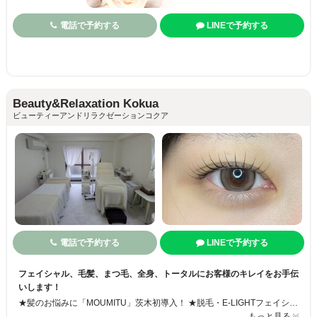
電話で予約する
LINEで予約する
Beauty&Relaxation Kokua
ビューティーアンドリラクゼーションコクア
電話で予約する
LINEで予約する
フェイシャル、毛髪、まつ毛、全身、トータルにお客様のキレイをお手伝
いします！
★髪のお悩みに「MOUMITU」茨木初導入！ ★脱毛・E-LIGHTフェイシャルメニュー導入しました ★「リブセラ」エステティックプラズマとヒト幹細胞美容液を使用した進化型トリートメント！今まで施術が難しかった部位まで施術可能。あらゆるお悩みにアプローチ！また持続期間が長く、日を追うごとにお肌に変化が！肌本来の再生力を高めるスペシャルケアであなた史上最高のアンチエイジングを体感してください。
もっと見る