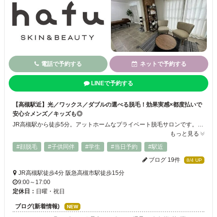
電話で予約する
ネットで予約する
LINEで予約する
【高槻駅近】光／ワックス／ダブルの選べる脱毛！効果実感×都度払いで
安心☆メンズ／キッズも◎
JR高槻駅から徒歩5分。アットホームなプライベート脱毛サロンです。女性は勿論ひげやワキのムダ毛に悩む男性や、デリケートな肌のお子様も施術可能！脱毛の種類はメイドインジャパンにこだわったWAX匠道®を使ったワックス脱毛、痛みを抑えて照射することで発毛の根本にアプローチする光脱毛、その両方を組み合わせ結果にこだわるダブル脱毛から選択可能◎効果実感×都度払いで安心して通っていただけます！
もっと見る
#顔脱毛
#子供同伴
#学生
#当日予約
#駅近
ブログ 19件
8/4 UP
JR高槻駅徒歩4分 阪急高槻市駅徒歩15分
9:00～17:00
定休日：
日曜・祝日
ブログ(新着情報)
NEW