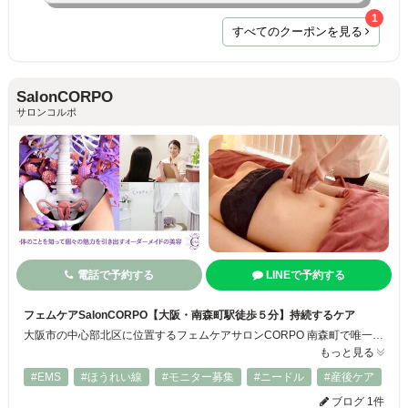
1
すべてのクーポンを見る
SalonCORPO
サロンコルポ
電話で予約する
LINEで予約する
フェムケアSalonCORPO【大阪・南森町駅徒歩５分】持続するケア
大阪市の中心部北区に位置するフェムケアサロンCORPO 南森町で唯一の医療提携サロンで、無針注射を実現した『ミコステラ』や毛穴洗浄『ハイドロヴィーナス』などの最新サロン機器を導入！加えてハーブピーリングやポールシェリー、フェムケア矯正などのオールハンド施術もあり。 さまざまな資格を有したカウンセラーが、お客様のお悩みに合わせた提案が可能な総合型サロンです。
もっと見る
#EMS
#ほうれい線
#モニター募集
#ニードル
#産後ケア
ブログ 1件