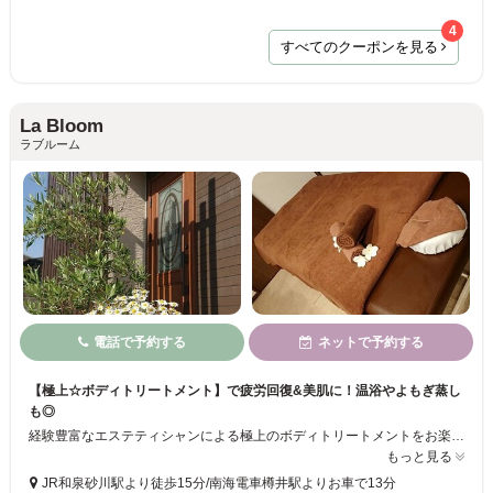
4
すべてのクーポンを見る
La Bloom
ラブルーム
電話で予約する
ネットで予約する
【極上☆ボディトリートメント】で疲労回復&美肌に！温浴やよもぎ蒸し
も◎
経験豊富なエステティシャンによる極上のボディトリートメントをお楽しみいただけるエステサロン★体調に合わせて調合したアロマオイルを使用し、心地の良い強さでしっかりをリンパを流していきます！疲労回復効果はもちろん、女性に嬉しい美肌効果も◎代謝の上がる温浴ドームや、血流を良くし婦人系疾患にも効果のあるよもぎ蒸しも御座います！
もっと見る
JR和泉砂川駅より徒歩15分/南海電車樽井駅よりお車で13分