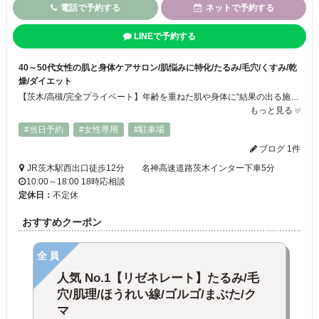
電話で予約する
ネットで予約する
LINEで予約する
40～50代女性の肌と身体ケアサロン/肌悩みに特化/たるみ/毛穴/くすみ/乾
燥/ダイエット
【茨木/高槻/完全プライベート】年齢を重ねた肌や身体に“結果の出る施術”を♪40 ・50 代におすすめ高品質＆カジュアルさを兼ねそろえたサロン/厳選された本物志向のトリートメント/肌と身体の再生メニュー肌質改善2B ハーブピーリング/たるみ・毛穴リゼネレート/シミ・クスミホワイトスノーピール/やせるSIXPAD PRO
もっと見る
#当日予約
#女性専用
#駐車場
ブログ 1件
JR茨木駅西出口徒歩12分 名神高速道路茨木インター下車5分
10:00～18:00 18時応相談
定休日：
不定休
おすすめクーポン
全員
人気 No.1【リゼネレート】たるみ/毛
穴/肌理/ほうれい線/ゴルゴ/まぶた/ク
マ