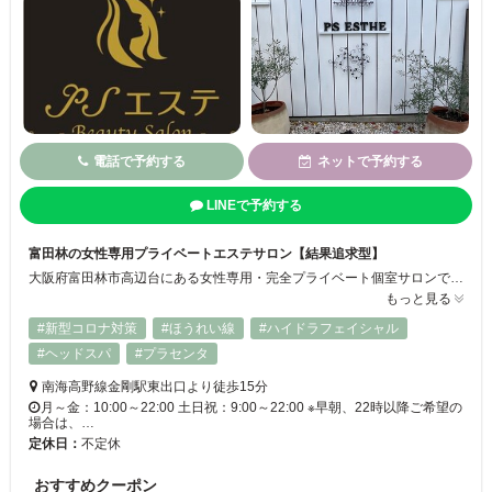
電話で予約する
ネットで予約する
LINEで予約する
富田林の女性専用プライベートエステサロン【結果追求型】
大阪府富田林市高辺台にある女性専用・完全プライベート個室サロンで、心からリラックスできるひとときを。勧誘も一切ないため、初めての方でも安心してご利用いただけます。 フェイシャルエステやボディケアなど、多彩なメニューをご用意しており、都度払いOKで気軽に通えるのも魅力です◎
もっと見る
#新型コロナ対策
#ほうれい線
#ハイドラフェイシャル
#ヘッドスパ
#プラセンタ
南海高野線金剛駅東出口より徒歩15分
月～金：10:00～22:00 土日祝：9:00～22:00 ※早朝、22時以降ご希望の
場合は、…
定休日：
不定休
おすすめクーポン