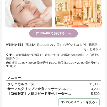
EPARKで予約する
[PR]
9/18放送TBS「坂上&指原のつぶれない店」で紹介されました!【鴨宮駅徒歩圏内】本格エステを自由に組み合わせ&何度でも♪体質や肌質にあったエステをお届け♪女性専用!あなただけのエステリゾート・イーズ
もっと見る
◆JR東海道本線 鴨宮駅より徒歩でお越しの場合 9/18放送TBS「坂上&
指原のつ…
日曜日:10:00〜20:00 最終受付 19:00, 月曜日:10:00〜20:00 最終受付 1
9:00, 火…
メニュー
クリニカルコース
11,000
サーマルグリップマ全身マッサージ13200円(初回体質…
13,200
【新規限定】大幅スピード痩せオーダーメイド式痩身…
5,500
すべてのメニューを見る