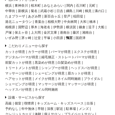
横浜
東神奈川
桜木町
みなとみらい
関内
石川町
元町
中華街
新横浜
菊名
武蔵小杉
日吉
綱島
川崎
鶴見
溝の口
たまプラーザ
あざみ野
新百合ヶ丘
登戸
稲田堤
港北ニュータウン
青葉台
相模大野
中央林間
大和
橋本
相模原
淵野辺
厚木
海老名
伊勢原
横須賀
鎌倉
逗子
大船
戸塚
保土ヶ谷
上大岡
金沢文庫
港南台
藤沢
湘南台
いずみ野
茅ヶ崎
辻堂
平塚
小田原
鴨宮
国府津
こだわりメニューから探す
カットが得意
カラーが得意
パーマが得意
エクステが得意
デジタルパーマが得意
縮毛矯正・ストレートパーマが得意
前髪カットが得意
黒染めが得意
白髪染めが得意
トリートメントが得意
シャンプーが得意
ヘッドスパが得意
マッサージが得意
シェービングが得意
眉カットが得意
ヘアセットが得意
メイクが得意
ネイル同時施術
ブライダル
シェービングが得意
マッサージが得意
マッサージが得意
ヘッドスパが得意
ネイル同時施術
設備・サービスから探す
高級
個室
喫煙席
キッズルーム・キッズスペース
出張
予約なし
年中無休
早朝
深夜
駅近
駐車場
メンズ
クレジットカード
体験
個人サロン・プライベートサロン