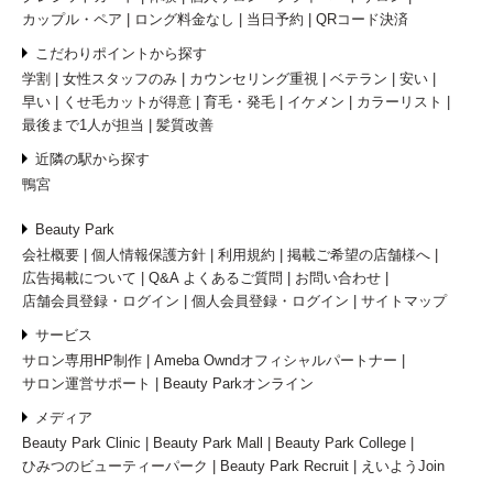
カップル・ペア
ロング料金なし
当日予約
QRコード決済
こだわりポイントから探す
学割
女性スタッフのみ
カウンセリング重視
ベテラン
安い
早い
くせ毛カットが得意
育毛・発毛
イケメン
カラーリスト
最後まで1人が担当
髪質改善
近隣の駅から探す
鴨宮
Beauty Park
会社概要
個人情報保護方針
利用規約
掲載ご希望の店舗様へ
広告掲載について
Q&A よくあるご質問
お問い合わせ
店舗会員登録・ログイン
個人会員登録・ログイン
サイトマップ
サービス
サロン専用HP制作
Ameba Owndオフィシャルパートナー
サロン運営サポート
Beauty Parkオンライン
メディア
Beauty Park Clinic
Beauty Park Mall
Beauty Park College
ひみつのビューティーパーク
Beauty Park Recruit
えいようJoin