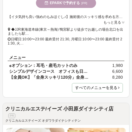
EPARKで予約する
[PR]
【イタ気持ち良い強めのもみほぐし♪】施術後のスッキリ感を求める方に!【全身もみほぐし60分】が初回3,555円♪リーズナブルで続けやすいボディケア◎
もっと見る
◆JJR東海道本線(東京～熱海) 鴨宮駅より徒歩でお越しの場合北口を出
ましたら駅…
日曜日:10:00〜23:00 最終受付 21:30, 月曜日:10:00〜23:00 最終受付 2
1:30, 火…
メニュー
※オプション：耳毛・産毛カットのみ
1,980
シンプルデザインコース オフィスも日常も行ける優…
6,600
【全員OK】「全身スッキリ120分」全身丁寧にもみほぐ…
8,280
すべてのメニューを見る
クリニカルエステ/イーズ 小田原ダイナシティ店
クリニカルエステイーズ オダワラダイナシティテン