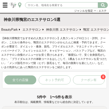
ジャンルを指定
：エステ
神奈川県鴨宮のエステサロン5選
BeautyPark
エステサロン
神奈川県 エステサロン
鴨宮 エステサロ
【神奈川県鴨宮でおすすめの人気エステサロン】人気ランキングや口コミ・評判、クー
ポン、こだわり条件から、鴨宮のエステサロンがかんたんに検索・予約できます。クー
ポンが豊富で、ダイエット・痩身、脱毛、ブライダルエステ、マタニティマッサージ、
ハイパーナイフ、フェイシャルエステ、キャビテーション、バストアップなど、鴨宮の
エステサロン自慢のメニューがお安く受けられます。「都度払いで、安く全身脱毛がし
たい」「ブライダルエステの体験コースをはしごして、1番あうエステサロンを見つけた
い」「メンズ脱毛サロンで髭（ヒゲ）脱毛をして、毎日の髭剃りを楽にしたい」など、
いまの気持ちにあった鴨宮のエステサロンをご紹介します。
0
全ての店舗
ネット予約可
クーポン有
5件中 1〜5件を表示
表示順位は、掲載費用、情報量などから総合的に決定しています。