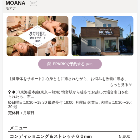
MOANA
モアナ
EPARKで予約する
[PR]
【健康体をサポート】心身ともに癒されながら、お悩みを改善に導き、健康なお身体にするトータルサロンです♪〝施術〟〝癒し〟〝美容〟〝スポーツ〟とその方に合ったケアを致します◎
もっと見る
◆JR東海道本線(東京～熱海) 鴨宮駅から徒歩でお越しの場合南口を出
られたら、右…
日曜日:10:30〜18:30 最終受付 18:00, 月曜日:休業日, 火曜日:10:30〜20:
30 最…
定休日：
月曜日
メニュー
コンディショニング＆ストレッチ６０min
5,900