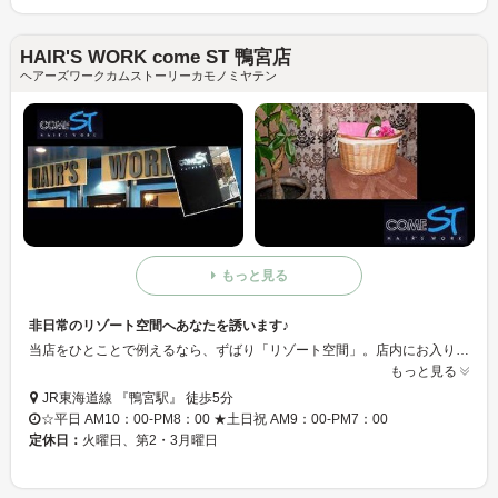
HAIR'S WORK come ST 鴨宮店
ヘアーズワークカムストーリーカモノミヤテン
もっと見る
非日常のリゾート空間へあなたを誘います♪
当店をひとことで例えるなら、ずばり「リゾート空間」。店内にお入りいただくと、そこはまさに大人の隠れ家♪♪観葉植物が置かれ、アジアンリゾートを連想するゆったりとした非日常の空間が広がります★★ JR鴨宮駅からすぐ、ガーデンテラスのような店先が目印です！
もっと見る
JR東海道線 『鴨宮駅』 徒歩5分
☆平日 AM10：00-PM8：00 ★土日祝 AM9：00-PM7：00
定休日：
火曜日、第2・3月曜日