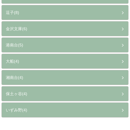
逗子(8)
金沢文庫(6)
港南台(5)
大船(4)
湘南台(4)
保土ヶ谷(4)
いずみ野(4)