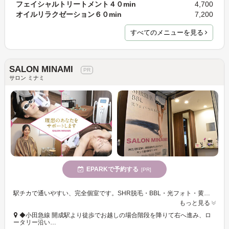
フェイシャルトリートメント４０min
4,700
オイルリラクゼーション６０min
7,200
すべてのメニューを見る
SALON MINAMI
サロン ミナミ
EPARKで予約する
[PR]
駅チカで通いやすい、完全個室です。SHR脱毛・BBL・光フォト・黄土よもぎ蒸し・ハーブ蒸し・リンパトリートメントと数多くのメニューをご用意しております!
もっと見る
◆小田急線 開成駅より徒歩でお越しの場合階段を降りて右へ進み、ロ
ータリー沿い…