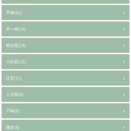
平塚(21)
茅ヶ崎(15)
横須賀(14)
小田原(12)
辻堂(11)
上大岡(9)
戸塚(9)
鎌倉(8)