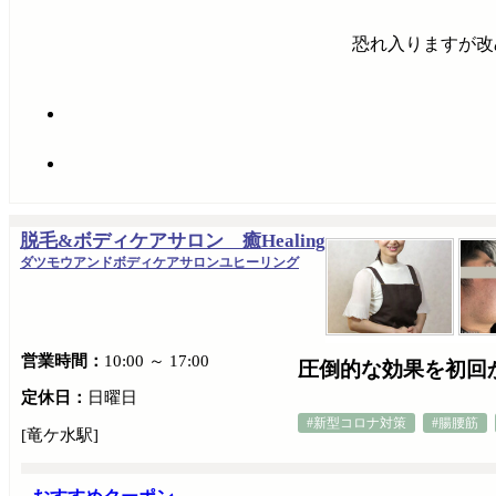
恐れ入りますが改
脱毛&ボディケアサロン 癒Healing
ダツモウアンドボディケアサロンユヒーリング
営業時間：
10:00 ～ 17:00
圧倒的な効果を初回
定休日：
日曜日
#新型コロナ対策
#腸腰筋
[竜ケ水駅]