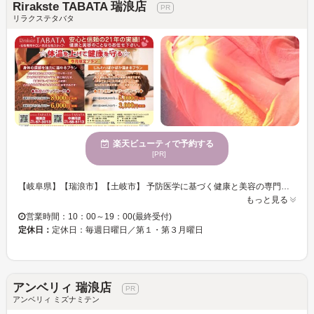
Rirakste TABATA 瑞浪店
リラクステタバタ
楽天ビューティで予約する
[PR]
【岐阜県】【瑞浪市】【土岐市】 予防医学に基づく健康と美容の専門店 Rirakste TABATA 瑞浪店「リラクステタバタ」 【下沖町】【土岐市】【創業２３年】【女性限定】 女性の様々な悩みに『田畑流』技術にて全力全開でお応えしております。スタッフの本気さを感じて頂けると思います。 女性スタッフによる、女性専用のサロンです。人目が気にならない、隠れ家的なサロンです。（※場所がわかりにくい時はご連絡ください） 「全ての女性の笑顔の為に」☆研究し続け23年、独自の技術『田畑流』超技術で、施術致します★何処へ行っても、何をやっても、何度トライしても、上手くいかなかったダイエットや疲労回復・身体ケアや妊活などでお悩みの方に、全力でサポートし、マタニティの方も専用メニューで心地よくご来店頂けます。 骨盤が気になる方にも骨盤をしっかり丁寧にお手入れします。疲労感が気になる方！疲労を芯から絞り出し全身の疲れを緩和してくれます♪ ぜひ、一度足を運んでみてはいかがですか？？
もっと見る
営業時間：10：00～19：00(最終受付)
定休日：
定休日：毎週日曜日／第１・第３月曜日
アンベリィ 瑞浪店
アンベリィ ミズナミテン