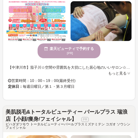
楽天ビューティで予約する
[PR]
【中津川市】茄子川☆空間や雰囲気を大切にした居心地のいいサロン☆ 美容脱毛専門店【アンベリィ】～より美しく～ 【茄子川】【恵那市】【女性限定】【痛くない新脱毛法】 今までとは違う新しい理論の脱毛法！！新理論の基に行われる脱毛法の為、「毛周期」に 関係なく脱毛できます！ 痛みなし！美肌効果！目立つムダ毛から目立たない産毛まで全て脱毛できます。 全身まるごと360度、全ての気になる箇所を全部「脱毛」できる！ 美容脱毛専門店 アンベリィの脱毛法！ 痛みが感じにくく、毛の周期関係なく脱毛が行えるのが魅力★ ≪例≫全身脱毛が約28分！！（※V・I・O除く・個人差有り） 美容脱毛専門店 アンベリィ 女性の様々な悩みに全力全開でお応えしております。 スタッフの本気さを感じて頂けると思います。女性スタッフによる、 「女性限定」のサロンです。人目が気にならない、隠れ家的なサロンです。 ＊岐阜県瑞浪店 ＊名古屋市中村店 ＊名古屋市本山店 展開中 ぜひ、一度足を運んでみてください。
もっと見る
営業時間：10：00～19：00(最終受付)
定休日：
毎週日曜日／第１・第３月曜日
美肌脱毛&トータルビューティー パールプラス 瑞浪
店【小顔/痩身/フェイシャル】
ビハダダツモウ トータルビューティーパールプラスミズナミテン コガオ ソウシン
フェイシャル