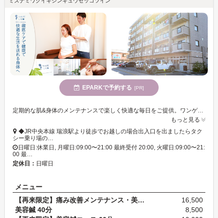
ミズナミワクイキシンキュウセッコツイン
EPARKで予約する
[PR]
定期的な肌&身体のメンテナンスで楽しく快適な毎日をご提供。ワンゲスト制のお店なので自分を労わる大切な時間にもピッタリ◎
もっと見る
◆JR中央本線 瑞浪駅より徒歩でお越しの場合出入口を出ましたらタク
シー乗り場の…
日曜日:休業日, 月曜日:09:00〜21:00 最終受付 20:00, 火曜日:09:00〜21:
00 最…
定休日：
日曜日
メニュー
【再来限定】痛み改善メンテナンス・美容鍼＋フェイ…
16,500
美容鍼 40分
8,500