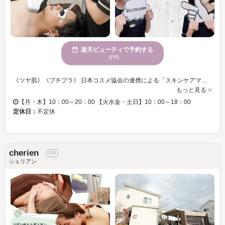
楽天ビューティで予約する
[PR]
《ツヤ肌》《プチプラ》 日本コスメ協会の連携による「スキンケアマイスター・ライト」の資格とJEM(安全試験基準)の資格を保有しているサロンです♪ 【お客様おひとりひとりの毛やお肌に合わせて、産毛も濃い毛も徹底ケアいたします☆】 丁寧なカウンセリングでお客様のお悩み、理想のイメージをヒアリングし、脱毛プランを考案します◎ 初めての方にも丁寧にご説明！全身ツルツルピカピカになりたいあなたにぜひ！ 自信の持てる素肌に導きますので、お気軽にご来店ください♪♪
もっと見る
【月・木】10：00～20：00 【火水金・土日】10：00～18：00
定休日：
不定休
cherien
シェリアン