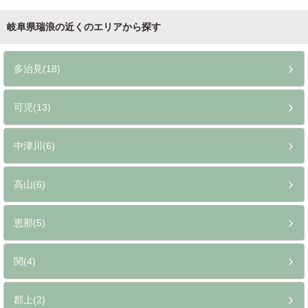
岐阜県瑞浪の近くのエリアから探す
多治見(18)
可児(13)
中津川(6)
高山(6)
恵那(5)
関(4)
郡上(2)