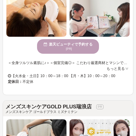
楽天ビューティで予約する
[PR]
＜全身ツルツル素肌に♪＞＜個室完備◎＞ こだわり厳選商材とマシンでお客様のキレイをプロデュース♪ プライベートを確保できる個室で人目を気にせず施術に集中しましょう♪ 心を込めた丁寧な施術で、トラブルのない美肌へ導きます♪ ＜美肌脱毛専門店 Pearl plus＞で、あなたも理想の美を目指してみませんか？？
もっと見る
【火水金・土日】10：00～18：00 【月・木】10：00～20：00
定休日：
不定休
メンズスキンケアGOLD PLUS瑞浪店
メンズスキンケア ゴールドプラス ミズナミテン