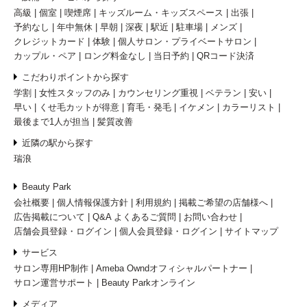
高級
個室
喫煙席
キッズルーム・キッズスペース
出張
予約なし
年中無休
早朝
深夜
駅近
駐車場
メンズ
クレジットカード
体験
個人サロン・プライベートサロン
カップル・ペア
ロング料金なし
当日予約
QRコード決済
こだわりポイントから探す
学割
女性スタッフのみ
カウンセリング重視
ベテラン
安い
早い
くせ毛カットが得意
育毛・発毛
イケメン
カラーリスト
最後まで1人が担当
髪質改善
近隣の駅から探す
瑞浪
Beauty Park
会社概要
個人情報保護方針
利用規約
掲載ご希望の店舗様へ
広告掲載について
Q&A よくあるご質問
お問い合わせ
店舗会員登録・ログイン
個人会員登録・ログイン
サイトマップ
サービス
サロン専用HP制作
Ameba Owndオフィシャルパートナー
サロン運営サポート
Beauty Parkオンライン
メディア