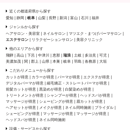
近くの都道府県から探す
愛知
静岡
岐阜
山梨
長野
新潟
富山
石川
福井
ジャンルから探す
ヘアサロン・美容室
ネイルサロン
マツエク・まつげパーマサロン
エステサロン
リラクゼーションサロン
美容クリニック
他のエリアから探す
飛騨
高山
下呂
中津川
恵那
瑞浪
土岐
多治見
可児
美濃加茂
関
郡上
山県
本巣
岐阜
羽島
各務原
大垣
こだわりメニューから探す
カットが得意
カラーが得意
パーマが得意
エクステが得意
デジタルパーマが得意
縮毛矯正・ストレートパーマが得意
前髪カットが得意
黒染めが得意
白髪染めが得意
トリートメントが得意
シャンプーが得意
ヘッドスパが得意
マッサージが得意
シェービングが得意
眉カットが得意
ヘアセットが得意
メイクが得意
ネイル同時施術
ブライダル
シェービングが得意
マッサージが得意
マッサージが得意
ヘッドスパが得意
ネイル同時施術
設備・サービスから探す