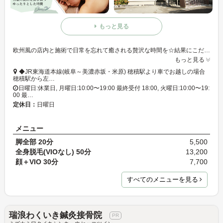
もっと見る
欧州風の店内と施術で日常を忘れて癒される贅沢な時間を☆結果にこだわったフェイシャルケアや、マシンを使った小顔を目指す筋膜施術が人気♪
もっと見る
◆JR東海道本線(岐阜～美濃赤坂・米原) 穂積駅より車でお越しの場合
穂積駅から左…
日曜日:休業日, 月曜日:10:00〜19:00 最終受付 18:00, 火曜日:10:00〜19:
00 最…
定休日：
日曜日
メニュー
脚全部 20分
5,500
全身脱毛(VIOなし) 50分
13,200
顔＋VIO 30分
7,700
すべてのメニューを見る
瑞浪わくいき鍼灸接骨院