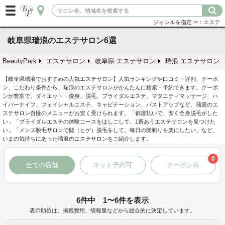
ジャンルを指定
：エステ
岐阜県瑞浪のエステサロン6選
BeautyPark
エステサロン
岐阜県 エステサロン
瑞浪 エステサロン
【岐阜県瑞浪でおすすめの人気エステサロン】人気ランキングや口コミ・評判、クーポ
ン、こだわり条件から、瑞浪のエステサロンがかんたんに検索・予約できます。クーポ
ンが豊富で、ダイエット・痩身、脱毛、ブライダルエステ、マタニティマッサージ、ハ
イパーナイフ、フェイシャルエステ、キャビテーション、バストアップなど、瑞浪のエ
ステサロン自慢のメニューがお安く受けられます。「都度払いで、安く全身脱毛がした
い」「ブライダルエステの体験コースをはしごして、1番あうエステサロンを見つけた
い」「メンズ脱毛サロンで髭（ヒゲ）脱毛をして、毎日の髭剃りを楽にしたい」など、
いまの気持ちにあった瑞浪のエステサロンをご紹介します。
0
全ての店舗
ネット予約可
クーポン有
6件中 1〜6件を表示
表示順位は、掲載費用、情報量などから総合的に決定しています。