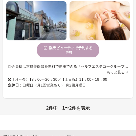
楽天ビューティで予約する
[PR]
◎会員様は本格美顔器を無料で使用できる「セルフエステコーグループ38年の実績があるフェイシャルサロンなので、安心して通って頂けます。女性専用の落ち着いたサロンに、スキンケア・メイク用品も完備、手ぶらでお越しください。 ❤特別お試し体験を２種類ご用意！お一人様1回限り ビジター価格フェイシャル【約40分3,300円】で体験できます ❤効果と結果へのこだわり 技術・機械の研究を常に重ね、お客様に最高の効果・結果をご提供できるよう努力しております。2024年今年新しいコースが誕生！！！ ◎肌解析機を使用しデータに基づいたカスタマイズケア ◎毎回フェイシャル８コース、トリートメント用化粧品４２アイテムから選択可能、美容マシン完備 ◎都度払い～本格コース、学割、ブライダル、子育て応援など様々なコースから１人１人のお肌に合わせたプランをご提案 ◎担当制で同じセラピストがトータルでご相談を受け付けナー」でさらに美しく！
もっと見る
【月～金】13：00～20：30／【土日祝】11：00～19：00
定休日：
日曜日（月1回営業あり） 月2回月曜日
2件中 1〜2件を表示