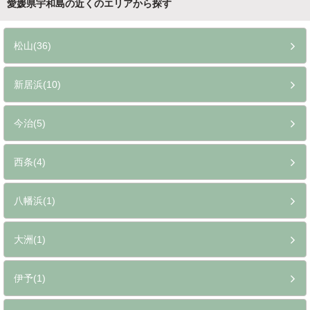
愛媛県宇和島の近くのエリアから探す
松山(36)
新居浜(10)
今治(5)
西条(4)
八幡浜(1)
大洲(1)
伊予(1)