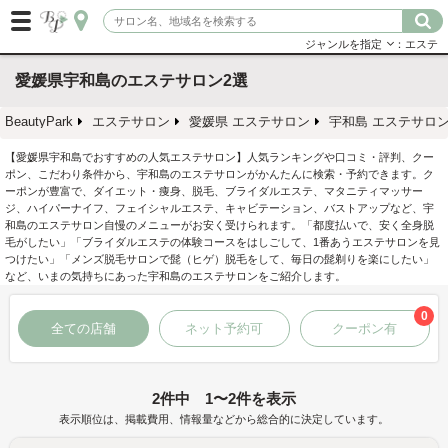
ジャンルを指定
：エステ
愛媛県宇和島のエステサロン2選
BeautyPark
エステサロン
愛媛県 エステサロン
宇和島 エステサロ
【愛媛県宇和島でおすすめの人気エステサロン】人気ランキングや口コミ・評判、クー
ポン、こだわり条件から、宇和島のエステサロンがかんたんに検索・予約できます。ク
ーポンが豊富で、ダイエット・痩身、脱毛、ブライダルエステ、マタニティマッサー
ジ、ハイパーナイフ、フェイシャルエステ、キャビテーション、バストアップなど、宇
和島のエステサロン自慢のメニューがお安く受けられます。「都度払いで、安く全身脱
毛がしたい」「ブライダルエステの体験コースをはしごして、1番あうエステサロンを見
つけたい」「メンズ脱毛サロンで髭（ヒゲ）脱毛をして、毎日の髭剃りを楽にしたい」
など、いまの気持ちにあった宇和島のエステサロンをご紹介します。
0
全ての店舗
ネット予約可
クーポン有
2件中 1〜2件を表示
表示順位は、掲載費用、情報量などから総合的に決定しています。