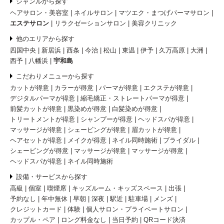
ジャンルから探す
ヘアサロン・美容室
ネイルサロン
マツエク・まつげパーマサロン
エステサロン
リラクゼーションサロン
美容クリニック
他のエリアから探す
四国中央
新居浜
西条
今治
松山
東温
伊予
久万高原
大洲
西予
八幡浜
宇和島
こだわりメニューから探す
カットが得意
カラーが得意
パーマが得意
エクステが得意
デジタルパーマが得意
縮毛矯正・ストレートパーマが得意
前髪カットが得意
黒染めが得意
白髪染めが得意
トリートメントが得意
シャンプーが得意
ヘッドスパが得意
マッサージが得意
シェービングが得意
眉カットが得意
ヘアセットが得意
メイクが得意
ネイル同時施術
ブライダル
シェービングが得意
マッサージが得意
マッサージが得意
ヘッドスパが得意
ネイル同時施術
設備・サービスから探す
高級
個室
喫煙席
キッズルーム・キッズスペース
出張
予約なし
年中無休
早朝
深夜
駅近
駐車場
メンズ
クレジットカード
体験
個人サロン・プライベートサロン
カップル・ペア
ロング料金なし
当日予約
QRコード決済