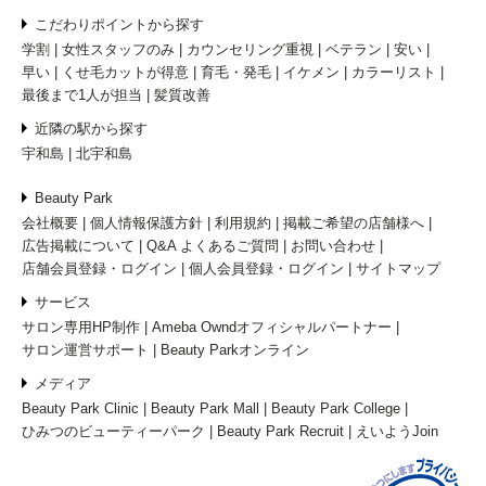
こだわりポイントから探す
学割
女性スタッフのみ
カウンセリング重視
ベテラン
安い
早い
くせ毛カットが得意
育毛・発毛
イケメン
カラーリスト
最後まで1人が担当
髪質改善
近隣の駅から探す
宇和島
北宇和島
Beauty Park
会社概要
個人情報保護方針
利用規約
掲載ご希望の店舗様へ
広告掲載について
Q&A よくあるご質問
お問い合わせ
店舗会員登録・ログイン
個人会員登録・ログイン
サイトマップ
サービス
サロン専用HP制作
Ameba Owndオフィシャルパートナー
サロン運営サポート
Beauty Parkオンライン
メディア
Beauty Park Clinic
Beauty Park Mall
Beauty Park College
ひみつのビューティーパーク
Beauty Park Recruit
えいようJoin