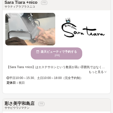
Sara Tiara +nico
サラティアラプラスニコ
楽天ビューティで予約する
[PR]
【Sara Tiara +nico】はエステサロンという敷居が高い雰囲気ではなく、カジュアルにゆったりくつろげる空間作りを心がけています★そのなかにも特別な非日常なひとときを過ごしていただけるよう、清潔感とときめくアイテムも入れています♪ぜひゆったりとお寛ぎください☆ ＜当店こだわり・・・☆＞ 一番はカウンセリングです！！カウンセリングをしっかりした上でお客様お一人お一人のニーズにお応えいたします♪特にフェイシャルのメニューは豊富です★多くのお客様にご満足いただけるよう努めています。 お客様のご来店を心よりお待ちしております♪
もっと見る
平日10:00～15:30、土日10:00～18:00（完全予約制）
定休日：
祝日
彩さ美宇和島店
ササビウワジマテン