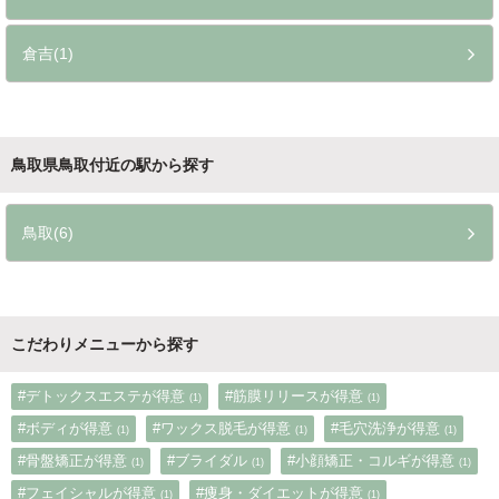
倉吉(1)
鳥取県鳥取付近の駅から探す
鳥取(6)
こだわりメニューから探す
#デトックスエステが得意
#筋膜リリースが得意
(1)
(1)
#ボディが得意
#ワックス脱毛が得意
#毛穴洗浄が得意
(1)
(1)
(1)
#骨盤矯正が得意
#ブライダル
#小顔矯正・コルギが得意
(1)
(1)
(1)
#フェイシャルが得意
#痩身・ダイエットが得意
(1)
(1)