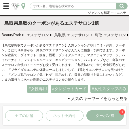
ジャンルを指定
：エステ
鳥取県鳥取のクーポンがあるエステサロン1選
BeautyPark
エステサロン
鳥取県 エステサロン
鳥取 エステサロン
【鳥取県鳥取でクーポンがあるエステサロン】人気ランキングや口コミ・評判、クーポ
ン、こだわり条件から、鳥取のエステサロンがかんたんに検索・予約できます。クーポ
ンが豊富で、ダイエット・痩身、脱毛、ブライダルエステ、マタニティマッサージ、ハ
イパーナイフ、フェイシャルエステ、キャビテーション、バストアップなど、鳥取のエ
ステサロン自慢のメニューがお安く受けられます。「都度払いで、安く全身脱毛がした
い」「ブライダルエステの体験コースをはしごして、1番あうエステサロンを見つけた
い」「メンズ脱毛サロンで髭（ヒゲ）脱毛をして、毎日の髭剃りを楽にしたい」など、
いまの気持ちにあった鳥取のエステサロンをご紹介します。
女性専用
クレジットカード
女性スタッフのみ
人気のキーワードをもっと見る
1
全ての店舗
ネット予約可
クーポン有