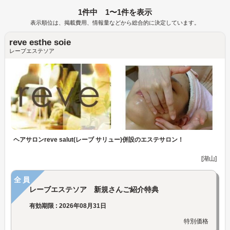
1件中 1〜1件を表示
表示順位は、掲載費用、情報量などから総合的に決定しています。
reve esthe soie
レーブエステソア
ヘアサロンreve salut(レーブ サリュー)併設のエステサロン！
[湖山]
全員
レーブエステソア 新規さんご紹介特典
有効期限 : 2026年08月31日
特別価格