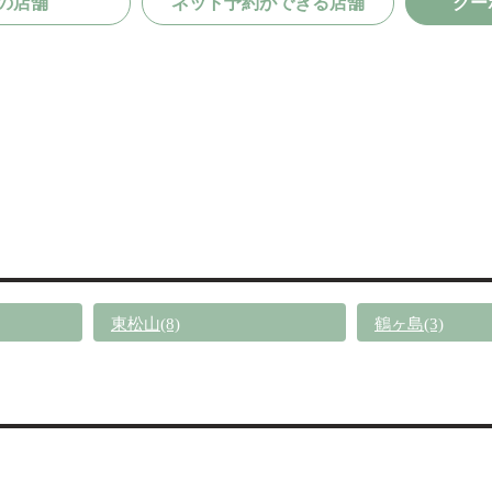
の店舗
ネット予約ができる店舗
クー
東松山(8)
鶴ヶ島(3)