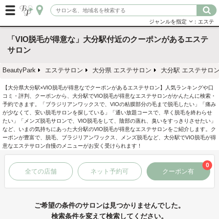
ジャンルを指定
：エステ
「VIO脱毛が得意な」大分駅付近のクーポンがあるエステ
サロン
BeautyPark
エステサロン
大分県 エステサロン
大分駅 エステサロ
【大分県大分駅×VIO脱毛が得意なでクーポンがあるエステサロン】人気ランキングや口
コミ・評判、クーポンから、大分駅でVIO脱毛が得意なエステサロンがかんたんに検索・
予約できます。「ブラジリアンワックスで、VIOの粘膜部分の毛まで脱毛したい」「痛み
が少なくて、安い脱毛サロンを探している」「通い放題コースで、早く脱毛を終わらせ
たい」「メンズ脱毛サロンで、VIO脱毛をして、陰部の蒸れ、臭いをすっきりさせたい」
など、いまの気持ちにあった大分駅のVIO脱毛が得意なエステサロンをご紹介します。ク
ーポンが豊富で、脱毛、ブラジリアンワックス、メンズ脱毛など、大分駅でVIO脱毛が得
意なエステサロン自慢のメニューがお安く受けられます！
0
全ての店舗
ネット予約可
クーポン有
ご希望の条件のサロンは見つかりませんでした。
検索条件を変えて検索してください。