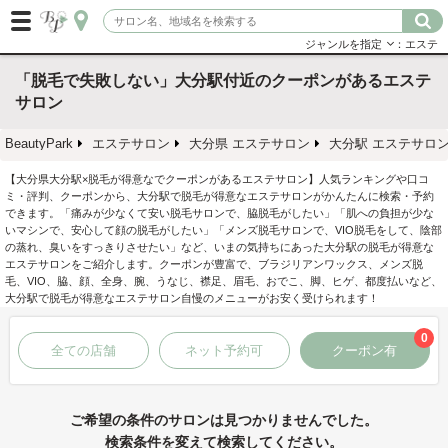
ジャンルを指定
：エステ
「脱毛で失敗しない」大分駅付近のクーポンがあるエステ
サロン
BeautyPark
エステサロン
大分県 エステサロン
大分駅 エステサロ
【大分県大分駅×脱毛が得意なでクーポンがあるエステサロン】人気ランキングや口コ
ミ・評判、クーポンから、大分駅で脱毛が得意なエステサロンがかんたんに検索・予約
できます。「痛みが少なくて安い脱毛サロンで、脇脱毛がしたい」「肌への負担が少な
いマシンで、安心して顔の脱毛がしたい」「メンズ脱毛サロンで、VIO脱毛をして、陰部
の蒸れ、臭いをすっきりさせたい」など、いまの気持ちにあった大分駅の脱毛が得意な
エステサロンをご紹介します。クーポンが豊富で、ブラジリアンワックス、メンズ脱
毛、VIO、脇、顔、全身、腕、うなじ、襟足、眉毛、おでこ、脚、ヒゲ、都度払いなど、
大分駅で脱毛が得意なエステサロン自慢のメニューがお安く受けられます！
0
全ての店舗
ネット予約可
クーポン有
ご希望の条件のサロンは見つかりませんでした。
検索条件を変えて検索してください。