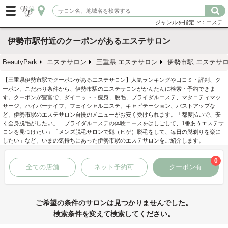
ジャンルを指定
：エステ
伊勢市駅付近のクーポンがあるエステサロン
BeautyPark
エステサロン
三重県 エステサロン
伊勢市駅 エステサ
【三重県伊勢市駅でクーポンがあるエステサロン】人気ランキングや口コミ・評判、ク
ーポン、こだわり条件から、伊勢市駅のエステサロンがかんたんに検索・予約できま
す。クーポンが豊富で、ダイエット・痩身、脱毛、ブライダルエステ、マタニティマッ
サージ、ハイパーナイフ、フェイシャルエステ、キャビテーション、バストアップな
ど、伊勢市駅のエステサロン自慢のメニューがお安く受けられます。「都度払いで、安
く全身脱毛がしたい」「ブライダルエステの体験コースをはしごして、1番あうエステサ
ロンを見つけたい」「メンズ脱毛サロンで髭（ヒゲ）脱毛をして、毎日の髭剃りを楽に
したい」など、いまの気持ちにあった伊勢市駅のエステサロンをご紹介します。
0
全ての店舗
ネット予約可
クーポン有
ご希望の条件のサロンは見つかりませんでした。
検索条件を変えて検索してください。