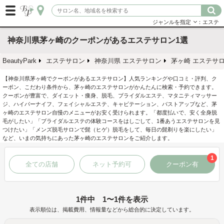
ジャンルを指定
：エステ
神奈川県茅ヶ崎のクーポンがあるエステサロン1選
BeautyPark
エステサロン
神奈川県 エステサロン
茅ヶ崎 エステサ
【神奈川県茅ヶ崎でクーポンがあるエステサロン】人気ランキングや口コミ・評判、ク
ーポン、こだわり条件から、茅ヶ崎のエステサロンがかんたんに検索・予約できます。
クーポンが豊富で、ダイエット・痩身、脱毛、ブライダルエステ、マタニティマッサー
ジ、ハイパーナイフ、フェイシャルエステ、キャビテーション、バストアップなど、茅
ヶ崎のエステサロン自慢のメニューがお安く受けられます。「都度払いで、安く全身脱
毛がしたい」「ブライダルエステの体験コースをはしごして、1番あうエステサロンを見
つけたい」「メンズ脱毛サロンで髭（ヒゲ）脱毛をして、毎日の髭剃りを楽にしたい」
など、いまの気持ちにあった茅ヶ崎のエステサロンをご紹介します。
1
全ての店舗
ネット予約可
クーポン有
1件中 1〜1件を表示
表示順位は、掲載費用、情報量などから総合的に決定しています。