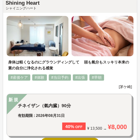
Shining Heart
シャイニングハート
身体は軽くなるのにグラウンディングして 頭も氣分もスッキリ本来の
素の自分に浄化される感覚
#産後ケア
#体験
#当日予約
#出張
#早朝
[茅ケ崎]
新規
チネイザン（氣内臓）90分
有効期限 : 2026年08月31日
¥8,000
40%
OFF
¥ 13,500 →