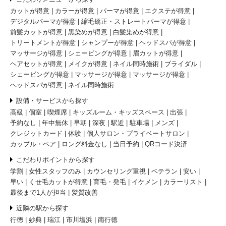
カットが得意
カラーが得意
パーマが得意
エクステが得意
デジタルパーマが得意
縮毛矯正・ストレートパーマが得意
前髪カットが得意
黒染めが得意
白髪染めが得意
トリートメントが得意
シャンプーが得意
ヘッドスパが得意
マッサージが得意
シェービングが得意
眉カットが得意
ヘアセットが得意
メイクが得意
ネイル同時施術
ブライダル
シェービングが得意
マッサージが得意
マッサージが得意
ヘッドスパが得意
ネイル同時施術
設備・サービスから探す
高級
個室
喫煙席
キッズルーム・キッズスペース
出張
予約なし
年中無休
早朝
深夜
駅近
駐車場
メンズ
クレジットカード
体験
個人サロン・プライベートサロン
カップル・ペア
ロング料金なし
当日予約
QRコード決済
こだわりポイントから探す
学割
女性スタッフのみ
カウンセリング重視
ベテラン
安い
早い
くせ毛カットが得意
育毛・発毛
イケメン
カラーリスト
最後まで1人が担当
髪質改善
近隣の駅から探す
行徳
妙典
瑞江
市川塩浜
南行徳