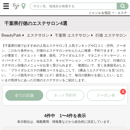
ジャンルを指定
：エステ
千葉県行徳のエステサロン4選
BeautyPark
エステサロン
千葉県 エステサロン
行徳 エステサロン
【千葉県行徳でおすすめの人気エステサロン】人気ランキングや口コミ・評判、クーポ
ン、こだわり条件から、行徳のエステサロンがかんたんに検索・予約できます。クーポ
ンが豊富で、ダイエット・痩身、脱毛、ブライダルエステ、マタニティマッサージ、ハ
イパーナイフ、フェイシャルエステ、キャビテーション、バストアップなど、行徳のエ
ステサロン自慢のメニューがお安く受けられます。「都度払いで、安く全身脱毛がした
い」「ブライダルエステの体験コースをはしごして、1番あうエステサロンを見つけた
い」「メンズ脱毛サロンで髭（ヒゲ）脱毛をして、毎日の髭剃りを楽にしたい」など、
いまの気持ちにあった行徳のエステサロンをご紹介します。
0
全ての店舗
ネット予約可
クーポン有
4件中 1〜4件を表示
表示順位は、掲載費用、情報量などから総合的に決定しています。