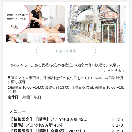
もっと見る
3つのメリットがある脱毛♪安心の都度払い&効率の良い脱毛で、素早い卒業を全力で応援!
もっと見る
東京メトロ東西線、行徳駅徒歩2分改札口を出て右に進み、星乃珈琲側
に渡り横断…
日曜日:10:00〜14:00 最終受付 13:00, 月曜日:休業日, 火曜日:10:00〜18:
00 最…
定休日：
月曜日, 祝日
メニュー
【新規限定】【脱毛】どこでも3ヵ所 45分 通常料金6,…
3,135
【脱毛】どこでも3ヵ所 45分
6,270
【新規限定】【脱毛】全身(顔・VIOなし) 60分 通常料…
4,950