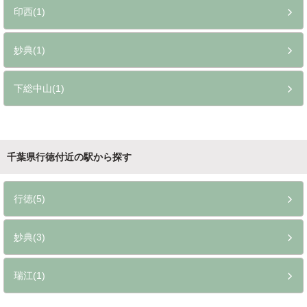
印西(1)
妙典(1)
下総中山(1)
千葉県行徳付近の駅から探す
行徳(5)
妙典(3)
瑞江(1)