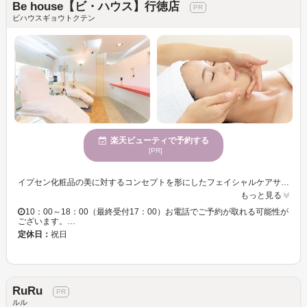
Be house【ビ・ハウス】行徳店
ビハウスギョウトクテン
楽天ビューティで予約する
[PR]
イプセン化粧品の美に対するコンセプトを形にしたフェイシャルケアサロン≪Be house 行徳店≫。 徹底的に天然素材にこだわった『自然治癒力』を促すイプセンの基礎化粧品シリーズを用いて、あなたの肌を『健康的な肌』『美しい肌』に導きます。美顔後のメイクも、お肌を明るく健康的に見せる、イプセンのメイクアップシリーズをお使いいただけます。 私達≪Be house≫が考えている事…それは『お客様が喜び、私達も喜べる』―…そんな関係作りを原点に営業しています。多くのお客様に喜んで頂く為、施術料を低価格でお客様に提供しています。また、高額チケット販売やローン等の押売りも一切ありませんので安心してご来店下さい。 お客様ご自身が、『本当にみずみずしくなれた』『本当に綺麗になった』と、実感して頂ける事ではじめて私達≪Be house≫の存在理由が見出せると考えています。ぜひ一度お試し下さい。
もっと見る
10：00～18：00（最終受付17：00）お電話でご予約が取れる可能性が
ございます。…
定休日：
祝日
RuRu
ルル