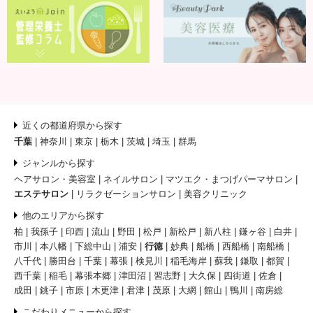
近くの都道府県から探す
千葉
神奈川
東京
栃木
茨城
埼玉
群馬
ジャンルから探す
ヘアサロン・美容室
ネイルサロン
マツエク・まつげパーマサロン
エステサロン
リラクゼーションサロン
美容クリニック
他のエリアから探す
柏
我孫子
印西
流山
野田
松戸
新松戸
新八柱
鎌ヶ谷
白井
市川
本八幡
下総中山
浦安
行徳
妙典
船橋
西船橋
南船橋
八千代
勝田台
千葉
幕張
検見川
稲毛海岸
蘇我
鎌取
都賀
西千葉
稲毛
幕張本郷
津田沼
習志野
大久保
四街道
佐倉
成田
銚子
市原
木更津
君津
茂原
大網
館山
鴨川
南房総
こだわりメニューから探す