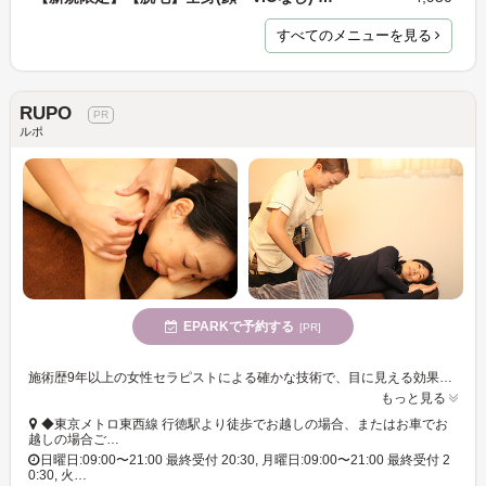
すべてのメニューを見る
RUPO
ルポ
EPARKで予約する
[PR]
施術歴9年以上の女性セラピストによる確かな技術で、目に見える効果が期待できます。今まで整体やアロマを受けたことのない方も是非一度お試し下さい◎
もっと見る
◆東京メトロ東西線 行徳駅より徒歩でお越しの場合、またはお車でお
越しの場合ご…
日曜日:09:00〜21:00 最終受付 20:30, 月曜日:09:00〜21:00 最終受付 2
0:30, 火…