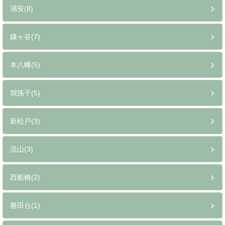
浦安(8)
鎌ヶ谷(7)
本八幡(5)
我孫子(5)
新松戸(3)
流山(3)
西船橋(2)
勝田台(1)