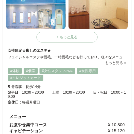
もっと見る
女性限定☆癒しのエステ★
フェイシャルエステや脱毛、一時脱毛なども行っており、様々なメニューを豊富に取り入れています♪会員制度もあり、リピーター率もとても高く、お客様からも高評価で満足していただいております★日々の疲れを癒しに是非ご来店下さい♪
もっと見る
#体験
#個室
#女性スタッフのみ
#女性専用
#クレジットカード
青森駅 徒歩14分
平日 10:30～20:00 土曜 10:30～20:00 日・祝日 10:00～1
9:00
定休日：
毎週月曜日
メニュー
お腹やせ集中コース
¥ 10,800
キャビテーション
¥ 15,120