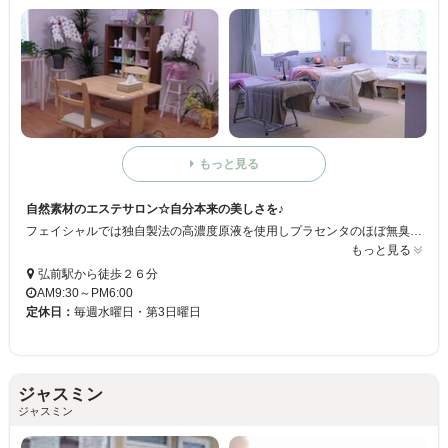
もっと見る
自然素材のエステサロン☆自分本来の美しさを♪
フェイシャルでは独自製法の高濃度原液を使用しプラセンタのほぼ無臭化に成功しました！ ボディは日本無圧式トリートメントなので、デリケートなお肌の方も安心☆ 単身営業なのでお客様との時間を大切にしています… 美とリラックスを堪能してください*:.｡. .｡.:*･゜ﾟ･*
もっと見る
弘前駅から徒歩２６分
AM9:30～PM6:00
定休日：
毎週水曜日・第3日曜日
ジャスミン
ジャスミン