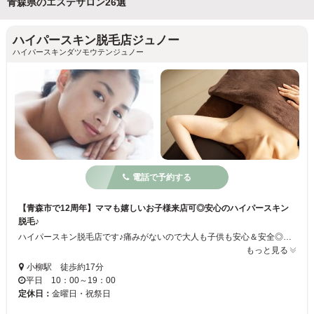
青森県のエステサロン26選
ハイパースキン脱毛店ジュノー
ハイパースキンダツモウテンジュノー
電話で予約する
【青森市で12周年】ママも嬉しいお子様来店可◎安心のハイパースキン
脱毛♪
ハイパースキン脱毛店です♪痛みがないので大人も子供も安心＆安全◎光線にフォトを含むため肌の敏感な方にも最適フェイシャル、ホワイトニング、ボディートリートメント、ブライダルメニューも御座います♪地域密着型のエステサロンで静かな住宅街の中に御座います♪大手サロンですと子供同伴は難しい所が多いですが、当店はママもお子様と御一緒にご来店頂けます◎プライベート空間でゆったりとお寛ぎ下さい☆
もっと見る
小柳駅 徒歩約17分
平日 10：00～19：00
定休日：
金曜日・祝祭日