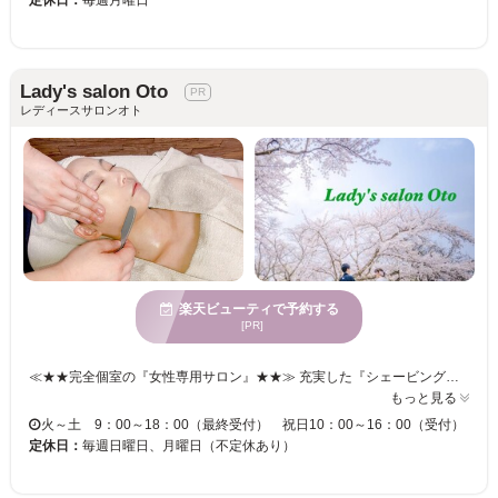
Lady's salon Oto
レディースサロンオト
楽天ビューティで予約する
[PR]
≪★★完全個室の『女性専用サロン』★★≫ 充実した『シェービングメニュー』と、スタッフの持つ高い技術力が自慢の「レディースサロンオト」★個室のベッドルームを完備し、くつろげるサロンタイムをご提供いたします◎ブライダルコースもご用意していますので、あなたの幸せな1日をよりHAPPYに過ごせるお手伝いをさせて下さい♪働く女性や子育てで日頃の疲れを癒しにきていただきたいという思いで、サロンをオープンしました♪ ＜透明感美白エステ【クレイマスク付セットメニュー】お勧め♪＞ 活性酸素が発生する美白のクレイパックでメラニンや毛穴の黒ずみを除去。エステの後はしっとりツルツル透明感のある白肌に！！ “なりたい”綺麗なお肌へ・・・心をこめて施術いたします☆彡
もっと見る
火～土 9：00～18：00（最終受付） 祝日10：00～16：00（受付）
定休日：
毎週日曜日、月曜日（不定休あり）