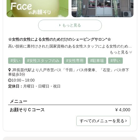
もっと見る
☆女性の女性による女性のためだけのシェービングサロン*☆
高い技術に裏付けされた国家資格のある女性スタッフによる女性のための顔剃り専門店が【フェイス】です♪ 顔剃り専用の高品質化粧品でケアする安心のやさしい仕上がり、しっかり保湿も！ 女性ならではの豊富なプランや顔剃り以外にもさまざまなフェイシャルケアをご用意して、お客様のお悩みに答えられるよう頑張ってます☆
もっと見る
#安い
#女性スタッフのみ
#女性専用
#駐車場
#早い
JR長苗代駅より八戸市営バス「千田」バス停乗車、「石堂」バス停下
車徒歩3分
10:00～18:00
定休日：
月曜日・日曜日・祝日
メニュー
お顔そりＣコース
¥ 4,000
すべてのメニューを見る