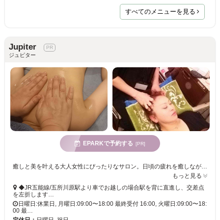
すべてのメニューを見る
Jupiter
ジュピター
EPARKで予約する
[PR]
癒しと美を叶える大人女性にぴったりなサロン。日頃の疲れを癒しながら不調を整え、内側から輝く美しさを引き出します。
もっと見る
◆JR五能線/五所川原駅より車でお越しの場合駅を背に直進し、交差点
を左折します…
日曜日:休業日, 月曜日:09:00〜18:00 最終受付 16:00, 火曜日:09:00〜18:
00 最…
定休日：
日曜日, 祝日