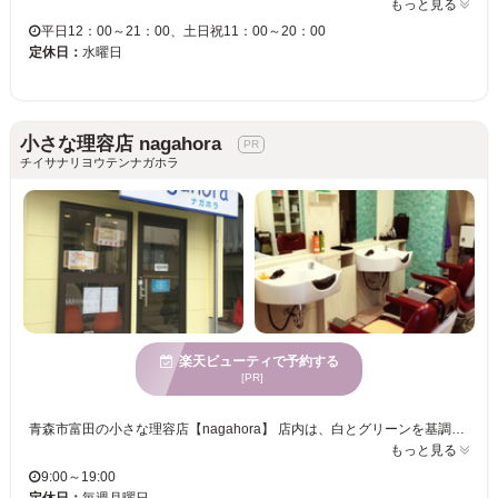
もっと見る
平日12：00～21：00、土日祝11：00～20：00
定休日：
水曜日
小さな理容店 nagahora
チイサナリヨウテンナガホラ
楽天ビューティで予約する
[PR]
青森市富田の小さな理容店【nagahora】 店内は、白とグリーンを基調とした全体的に温かい雰囲気。 落ち着いてゆったりした気分で過ごしていただけます♪ 理容室ですが、男性だけでなく女性も入りやすい店づくりをしています。 リラクゼーションメニューを取り入れて、心地よいひと時を過ごしていただければと思っています。 皆様が笑顔になって頂けますよう女性スタッフが心をこめておもてなし致します。 オススメは、女性を対象にしたシェービングメニュー。 興味はあっても理容室に入るのを躊躇している方の不安を払拭し、安心して施術が受けられるよう心がけています。 エステメニューも受けられるので、リラックスしてお過ごしいただけます♪
もっと見る
9:00～19:00
定休日：
毎週月曜日