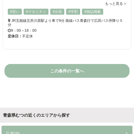
もっと見る
#安い
#マタニティ
#出張
#学割
#雑誌掲載
JR五能線五所川原駅より車で9分 路線バス青森行で広田バス停降り５
分
9：00～18：00
定休日：
不定休
この条件の一覧へ
青森県むつの近くのエリアから探す
弘前(9)