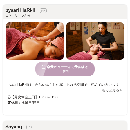
pyaarii laRkii
ピャーリーラルキー
楽天ビューティで予約する
[PR]
pyaarii laRkiiは、自然の温もりが感じられる空間で、初めての方でもリラックスできる心地よいサロンです。お客様一人一人に合わせた丁寧なサービスを提供し、多様な年齢向けのメニューをご用意しています。特に、居心地の良さを大切にした個室での施術は、心身ともにリフレッシュできる絶好の時間をお約束します。駐車場も完備していますので、お車でのご来店も安心。クレジットカードでのお支払いも対応しておりますので、気軽に自分の美しさを引き出せる場としてご利用ください。あなたの美しさに寄り添い、理想の自分に近づく手助けをいたします。初めての方でも安心して訪れることができるpyaarii laRkiiで、ぜひ特別な時間をお過ごしください。
もっと見る
【月火木金土日】10:00-20:00
定休日：
水曜日/祝日
Sayang