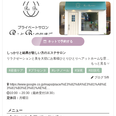
ネットで予約する
しっかりと結果が欲しい方のエステサロン
リラクゼーションと美を大切にお客様ひとりひとりへアットホームな雰囲気の中でオーダーメイドエステを提供します。フェイシャルエステ、BODY痩身、脱毛、ブライダルエステシェービング、など様々な要望にお答えできるトータルエステサロンです。
もっと見る
#産後ケア
#プラセンタ
#レチノール
#深夜
#顔脱毛
ブログ 5件
https://www.google.co.jp/maps/place/%E3%82%8A%E3%81%A8%E
3%81%B3%E3%81%AE%E…
10:00 ～20:30（最終受付18:30）
定休日：
月曜日
メニュー