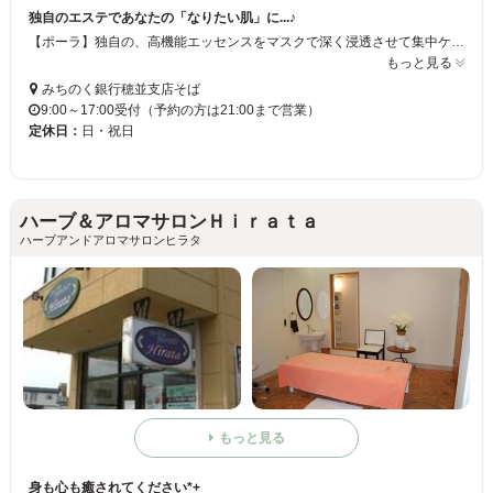
独自のエステであなたの「なりたい肌」に...♪
【ポーラ】独自の、高機能エッセンスをマスクで深く浸透させて集中ケア★豊富なメニューの中から、あなたの肌の悩みに合わせて施術！あなたが思う理想の肌に導きます.:*ﾟ
もっと見る
みちのく銀行穂並支店そば
9:00～17:00受付（予約の方は21:00まで営業）
定休日：
日・祝日
ハーブ＆アロマサロンＨｉｒａｔａ
ハーブアンドアロマサロンヒラタ
もっと見る
身も心も癒されてください*+