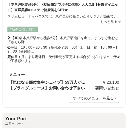
【本八戸駅徒歩5分】《初回限定でお得に体験》大人気!!【骨盤ダイエッ
ト】東洋美容×エステで健康美をGET★
スリムビューティハウスでは、東洋美容に基づいたオリジナル施術で、健康的に美しくなることをご提案☆トラブルを原因から見つめ直し、痩せやすい体質へと導きます。自己流ダイエットでは難しい、部分痩せや大幅サイズダウンもスリムにお任せ!!プロによる手技×最新マシンでお悩みにそったアプローチ方法をご提案致します♪エステティシャンと二人三脚でリバウンドしにくいカラダ作りを叶えませんか？
もっと見る
#新型コロナ対策
【JR線 本八戸駅から徒歩5分】 本八戸駅南口を出て、まっすぐ進むと
「さくら野…
平日 10：00～20：30（受付終了18：00） 土、日、祝 10：00～1
9：30（受付終…
定休日：
月により定休日・受付時間が変更する場合がございますので予め
ご了承願います。
メニュー
【気になる部位集中シェイプ】59万人が体験!!骨盤ダ…
¥ 23,100
【ブライダルコース】お問い合わせ下さい
要問い合わせ
すべてのメニューを見る
Your Port
ユアーポート