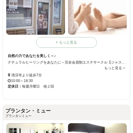
もっと見る
自然の力であなたを美しく～♪
ナチュラルヒーリングをあなたに～完全会員制エステサークル【ジャスミン】☆.+。＊・.+。 美容室に行きたくても行けないお客様に訪問美容サービスを提供いたします★ 心と身体のリラクゼーションを通して、もっと美しくなりますよ♪ 心が癒されるような店内の雰囲気☆心を込めて丁寧な施術をおこなっていきます☆本格的な手技術☆ぜひ体験してみてはいかがでしょうか？？
もっと見る
清涼寺より徒歩7分
10:00～18:30
定休日：
毎週月曜日 他２回
プランタン・ミュー
プランタンミュー