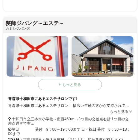
髪師ジパング～エステ～
カミシジパング
もっと見る
青森県十和田市にあるエステサロンです!
青森県十和田市にあるエステサロン！ 幅広い年齢の方から支持されているお店で気軽にご利用いただけます! このサロンで、もっとキレイな自分になりませんか? 皆様のご利用お待ちしています！
もっと見る
十和田市立三本木小学校～南西450ｍ→3つ目の交差点右折 1つ目の交
差点過ぎて右…
平日 受付 9：00～19：00まで 日・祝日 受付 8：30～18：
00まで
定休日：
毎週月曜日・第３日曜日 （月により、変わる事が有ります)