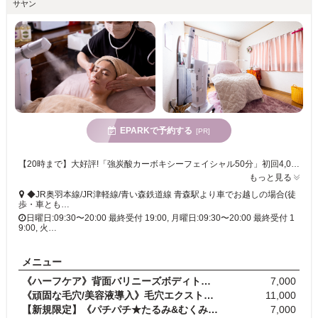
サヤン
EPARKで予約する
[PR]
【20時まで】大好評!「強炭酸カーボキシーフェイシャル50分」初回4,000円☆頑固な黒ずみバイバイ♪今話題の毛穴エクストラクションも人気♪
もっと見る
◆JR奥羽本線/JR津軽線/青い森鉄道線 青森駅より車でお越しの場合(徒
歩・車とも…
日曜日:09:30〜20:00 最終受付 19:00, 月曜日:09:30〜20:00 最終受付 1
9:00, 火…
メニュー
《ハーフケア》背面バリニーズボディトリートメント4…
7,000
《頑固な毛穴/美容液導入》毛穴エクストラクション ※…
11,000
【新規限定】《パチパチ★たるみ&むくみ顔》強炭…
7,000