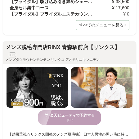
【ブライダル】駆け込み引き締めシェービング
¥ 38,500
全身セル集中コース
¥ 17,600
【ブライダル】ブライダルエステカウンセリング無料…
¥ 0
すべてのメニューを見る
メンズ脱毛専門店RINX 青森駅前店【リンクス】
メンズダツモウセンモンテン リンクス アオモリエキマエテン
楽天ビューティで予約する
[PR]
【結果重視☆リンクス開発のメンズ脱毛機】 日本人男性の黒い毛に特化した、男性専用脱毛機をリンクスが完全独自開発。 提携メーカーと共に、部品の一つひとつ上質なものを厳選しながら改良を重ねることで高い脱毛効果と安全性の両立を実現しました♪ 男性の太い毛でも痛みを軽減できるよう、冷却機能を極限まで高めることに成功☆ お客様の肌質・毛質に合わせしっかりと毛にアプローチしていきます。 【男性脱毛技能士】 男性脱毛技能士達がどんなお悩みもお伺いします！ 男性だからこそのお悩みもお気軽にご相談ください♪ お肌の状態・毛量・お悩みに合わせた最適なプランをご提案します☆ 当日予約大歓迎♪ 完全予約制ですのでお電話にてお問い合わせください☆