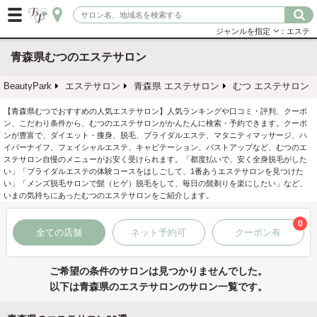
ジャンルを指定
：エステ
青森県むつのエステサロン
BeautyPark
エステサロン
青森県 エステサロン
むつ エステサロン
【青森県むつでおすすめの人気エステサロン】人気ランキングや口コミ・評判、クーポ
ン、こだわり条件から、むつのエステサロンがかんたんに検索・予約できます。クーポ
ンが豊富で、ダイエット・痩身、脱毛、ブライダルエステ、マタニティマッサージ、ハ
イパーナイフ、フェイシャルエステ、キャビテーション、バストアップなど、むつのエ
ステサロン自慢のメニューがお安く受けられます。「都度払いで、安く全身脱毛がした
い」「ブライダルエステの体験コースをはしごして、1番あうエステサロンを見つけた
い」「メンズ脱毛サロンで髭（ヒゲ）脱毛をして、毎日の髭剃りを楽にしたい」など、
いまの気持ちにあったむつのエステサロンをご紹介します。
0
全ての店舗
ネット予約可
クーポン有
ご希望の条件のサロンは見つかりませんでした。
以下は青森県のエステサロンのサロン一覧です。