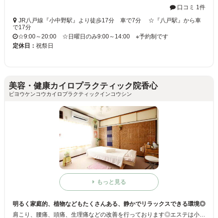
口コミ 1件
JR八戸線『小中野駅』より徒歩17分 車で7分 ☆『八戸駅』から車
で17分
☆9:00～20:00 ☆日曜日のみ9:00～14:00 ※予約制です
定休日：
祝祭日
美容・健康カイロプラクティック院香心
ビヨウケンコウカイロプラクティックインコウシン
もっと見る
明るく家庭的、植物などもたくさんある、静かでリラックスできる環境◎
肩こり、腰痛、頭痛、生理痛などの改善を行っております◎エステは小顔矯正とヘッドスパが得意♪スタッフ一同、心より、皆さまのご来店をお待ちしております☆