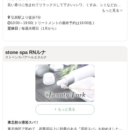
良い香りに包まれてリラックスして下さい♪シワ、くすみ、シミなどお肌の悩みを解消し、なめらかな肌を手に入れましょう*+☆お肌だけでなくお顔、ボディの悩みも解消☆是非ご来店下さいませ+
もっと見る
弘前駅より徒歩7分
10:00～19:00( トリートメントの最終予約は18:00迄 )
定休日：
毎週水曜日（1月から）
stone spa RNルナ
ストーンスパアールエヌルナ
もっと見る
東北初☆溶岩スパ！
東北地区で初めて、岩盤浴以上に効果のある『溶岩スパ』を始めました！そのほかにもTVで話題の『ゴールドエステ』や『酸素バー』を取り揃えて、オシャレな雰囲気とアットホームなスタッフお待ちしてます☆