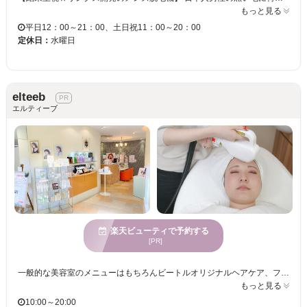
もっと見る
平日12：00～21：00、土日祝11：00～20：00
定休日：
水曜日
elteeb
エルティーブ
楽天ビューティで予約する
[PR]
一般的な美容室のメニューはもちろんビートルオリジナルヘアケア、フェイシャル、ネイル、ブライダルまでプロデュース！ 乾燥や疲れを感じる時、加齢によるエイジングサインを感じた時、「Beetle」のエステで癒されていきませんか？ ヘアサロンも併設なので時短美容も可能です☆ 光フェイシャルエステや最新の光脱毛器「NEQST」を採用しております。 光脱毛はスピーディー・不快感ゼロ・抜け感抜群！ 肌の多くの悩みを改善する光エステはその場ですぐにお顔のリフトアップ感やむくみ・くすみの改善を実感！肌の内側からコラーゲンやエラスチンの生成を促してくれます。 サロン内はナチュラルな雰囲気で心と体も癒されること間違いなしです。
もっと見る
10:00～20:00