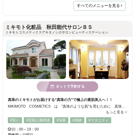
すべてのメニューを見る
ミキモト化粧品 秋田能代サロンＢＳ
ミキモトコスメティクスアキタノシロサロンビューティステーション
ネットで予約する
真珠のミキモトがお届けする“真珠の力”で極上の素肌美人へ！！
MIKIMOTO COSMETICS は "真珠のような肌″を育むために 真珠を科学し、健康に役立ててきた製薬会社としての自負と責任をもって、お客様に安全で高品質な化粧品をお届けしています。
もっと見る
#安い
#芸能人御用達
#深夜
#体験
#マタニティ
10：00～19：00
定休日：
日曜日