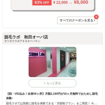
¥8,000
¥ 22,000 →
63%
OFF
6
すべてのクーポンを見る
脱毛ラボ 秋田オーパ店
ダツモウラボアキタオーパテン
もっと見る
【顔・VIO込み！全身56ヶ所】月額2,189円が16ヶ月無料でおためし脱毛
体験♪
脱毛ラボでは気軽に脱毛を体験できる「月額制プラン」をご用意！ 今まで脱毛に踏み切れなかった方も、この機会に脱毛をスタート★月額制なので、通っている間のみのお支払いで、いつやめてもOK！初月に2,189円のお支払いで16ヶ月間無料で脱毛体験！ スピード重視で脱毛を行いたい方には「回数パックプラン」もおすすめ♪