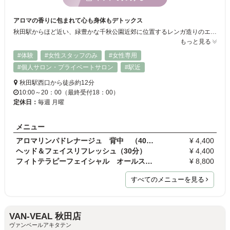
アロマの香りに包まれて心も身体もデトックス
秋田駅からほど近い、緑豊かな千秋公園近郊に位置するレンガ造りのエステサロン。体調や症状を伺いながら、お客様にぴったりのアロマブレンドでリンパドレナージュを行います。肩こりやむくみにお悩みの方には癒しセット（90分）が人気。植物の力を最大限に活用したアロマリンパドレナージュで心身共にデトックスできるエステティックをご体験ください。フェイシャルエステやブライダルコースもございます♪
もっと見る
#体験
#女性スタッフのみ
#女性専用
#個人サロン・プライベートサロン
#駅近
秋田駅西口から徒歩約12分
10:00～20：00（最終受付18：00）
定休日：
毎週 月曜
メニュー
アロマリンパドレナージュ 背中 （40分）
¥ 4,400
ヘッド＆フェイスリフレッシュ（30分）
¥ 4,400
フィトテラピーフェイシャル オールスキン＆センシ…
¥ 8,800
すべてのメニューを見る
VAN-VEAL 秋田店
ヴァンベールアキタテン