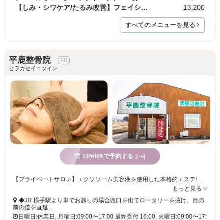
【しみ・シワケア/たるみ改善】フェイシャルトリート…
13,200
すべてのメニューを見る
平鹿整骨院
ヒラカセイコツイン
EPARKで予約する
[PR]
【プライベートサロン】エクソソーム美容液を使用した本格的エステ!アンチエイジング◎化粧乗りUP!
もっと見る
◆JR 横手駅より車でお越しの場合西口を出てロータリーを抜け、目の
前の道を直進…
日曜日:休業日, 月曜日:09:00〜17:00 最終受付 16:00, 火曜日:09:00〜17: