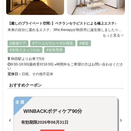
【癒しのプライベート空間♪】ベテランセラピストによる極上エステ♪
本来の自分に還れるエステ、3Re.therapyが秋田市に誕生致しました☆女性専用&完全予約制のエステサロンです！エステ歴の長いセラピストによる確実な技術力とほっと落ち着ける家に帰ってきた様な空間で、体も心も癒されてください♪当サロンは、「自然治癒力」に着目し、外見の美しさだけではなく、体の内面から美しくなる美容を提供しております☆★お客様一人一人に丁寧に心を込めて施術しております♪
もっと見る
#産後ケア
#アーユルヴェーダが得意
#個室
#女性スタッフのみ
#女性専用
秋田駅よりお車で5分
9:00-18:00(最終受付16:00) ※時間外をご希望の方はお問い合わせくださ
い
定休日：
日祝、その他不定休
おすすめクーポン
全員
WINBACKボディケア90分
有効期限
2026年08月31日