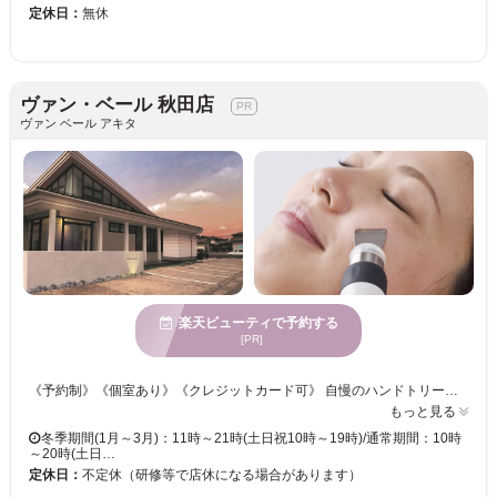
定休日：
無休
ヴァン・ベール 秋田店
ヴァン ベール アキタ
楽天ビューティで予約する
[PR]
《予約制》《個室あり》《クレジットカード可》 自慢のハンドトリートメントやこだわりのマシンを取り入れ、お客様の美を叶えます☆彡 施術後にご利用いただけるメイクルームもあるので安心◎そのままお出かけもできます♪♪ 個室ありなので、心も体もリラックスしてお過ごしください。 ◆結果重視の痩身・ダイエットメニュー ◆毛穴ケアやエイジングケアのフェイシャルメニュー多数 ◆ブライダルメニューあり 豊富なメニューから最適なものをご提案いたしますので、一緒に理想の美を目指しましょう！！
もっと見る
冬季期間(1月～3月)：11時～21時(土日祝10時～19時)/通常期間：10時
～20時(土日…
定休日：
不定休（研修等で店休になる場合があります）