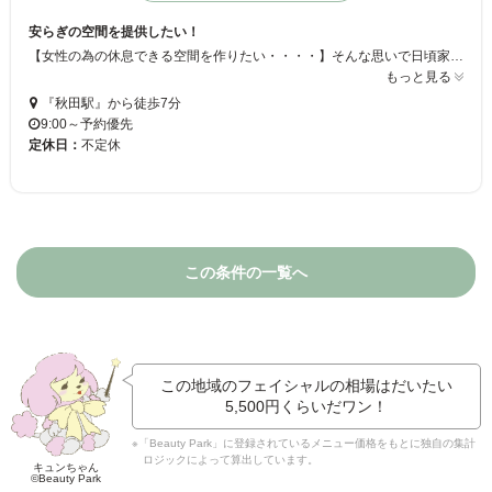
安らぎの空間を提供したい！
【女性の為の休息できる空間を作りたい・・・・】そんな思いで日頃家事や育児で大変な女性の安らぎの場にしたいと思っています☆☆是非日頃の疲れを癒しにきませんか？？是非お待ちしております♪♪
もっと見る
『秋田駅』から徒歩7分
9:00～予約優先
定休日：
不定休
この条件の一覧へ
この地域のフェイシャルの相場はだいたい
5,500円
くらいだワン！
※「Beauty Park」に登録されているメニュー価格をもとに独自の集計
ロジックによって算出しています。
キュンちゃん
©Beauty Park