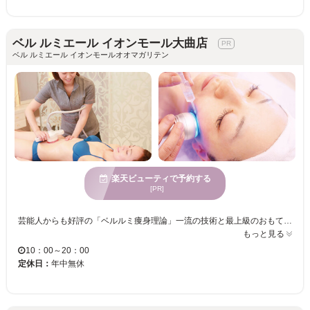
ベル ルミエール イオンモール大曲店
ベル ルミエール イオンモールオオマガリテン
楽天ビューティで予約する
[PR]
芸能人からも好評の「ベルルミ痩身理論」一流の技術と最上級のおもてなしを是非、ご体験ください。食べないダイエットではなく、食べながらでも無理なく痩せやすい状態にするを目指すのがベルルミエール！カウンセリング時に費用や所要時間や通う頻度まで丁寧に説明してくれます。お客様のお悩みは人それぞれ。マニュアル的な施術ではなく、1人ひとりのお悩みや生活習慣を踏まえたコースをご提案。 年齢とともに悩みが増えるフェイシャルケアなら、プロにお任せを☆こだわりの自社開発マシンを使って、しわ・たるみ・クマ・ほうれい線を改善し、丈夫でキレイなお肌◎リーズナブルな価格設定なので、お試しで体験しやすいのも嬉しい♪スタッフが高い技術と豊富な知識で、一人ひとりの理想を叶えます☆ ＜初めて脱毛する方にオススメ！！ベルルミエールの人気コース♪＞ 【両ワキ新世代脱毛（1年8回）】自社開発の脱毛機で痛みなく今までより時短で脱毛が可能◎ ワンランク上の満足度は「ベル ルミエール イオンモール大曲店」で叶う☆とにかく“結果重視”！という方は是非お越し下さい。的確なアドバイスで、あなたの“美”を徹底サポートします★
もっと見る
10：00～20：00
定休日：
年中無休