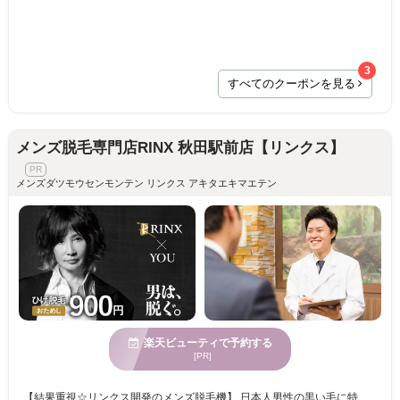
3
すべてのクーポンを見る
メンズ脱毛専門店RINX 秋田駅前店【リンクス】
メンズダツモウセンモンテン リンクス アキタエキマエテン
楽天ビューティで予約する
[PR]
【結果重視☆リンクス開発のメンズ脱毛機】 日本人男性の黒い毛に特化した、男性専用脱毛機をリンクスが完全独自開発。 提携メーカーと共に、部品の一つひとつ上質なものを厳選しながら改良を重ねることで高い脱毛効果と安全性の両立を実現しました♪ 男性の太い毛でも痛みを軽減できるよう、冷却機能を極限まで高めることに成功☆ お客様の肌質・毛質に合わせしっかりと毛にアプローチしていきます。 【男性脱毛技能士】 男性脱毛技能士達がどんなお悩みもお伺いします！ 男性だからこそのお悩みもお気軽にご相談ください♪ お肌の状態・毛量・お悩みに合わせた最適なプランをご提案します☆ 当日予約大歓迎♪ 完全予約制ですのでお電話にてお問い合わせください☆