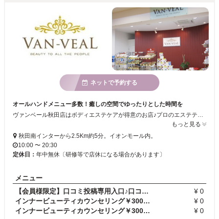
ネットで予約する
オールハンドメニュー多数！癒しの空間でゆったりとした時間を
ヴァンベール秋田店はボディエステケアが得意のお店♪プロのエステティシャンがオールハンドで癒しと綺麗をお届けします。リンパケアや、デトックス法、全身リラクゼーションまでお客様のお体に合わせたメニューを取り揃えております。身体の中から痩せやすい体質になれるようにサポートさせていただきます。スタッフ一同心よりお待ちしております。
もっと見る
秋田南インターから2.5Km約5分。イオンモール内。
10:00 〜 20:30
定休日：
年中無休〔研修等で店休になる場合があります〕
メニュー
【会員様限定】口コミ投稿専用入口♪口コミ投稿でプレ…
¥ 0
インナービューティカウンセリング￥3000→￥０エステ…
¥ 0
インナービューティカウンセリング￥3000→￥０エステ…
¥ 0