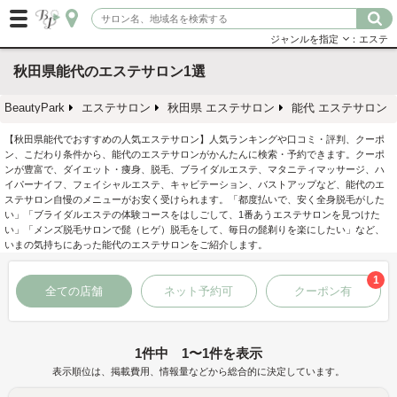
ジャンルを指定
：エステ
秋田県能代のエステサロン1選
BeautyPark
エステサロン
秋田県 エステサロン
能代 エステサロン
【秋田県能代でおすすめの人気エステサロン】人気ランキングや口コミ・評判、クーポ
ン、こだわり条件から、能代のエステサロンがかんたんに検索・予約できます。クーポ
ンが豊富で、ダイエット・痩身、脱毛、ブライダルエステ、マタニティマッサージ、ハ
イパーナイフ、フェイシャルエステ、キャビテーション、バストアップなど、能代のエ
ステサロン自慢のメニューがお安く受けられます。「都度払いで、安く全身脱毛がした
い」「ブライダルエステの体験コースをはしごして、1番あうエステサロンを見つけた
い」「メンズ脱毛サロンで髭（ヒゲ）脱毛をして、毎日の髭剃りを楽にしたい」など、
いまの気持ちにあった能代のエステサロンをご紹介します。
1
全ての店舗
ネット予約可
クーポン有
1件中 1〜1件を表示
表示順位は、掲載費用、情報量などから総合的に決定しています。