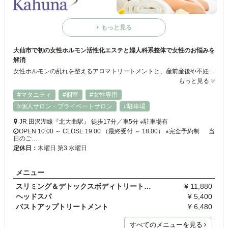
もっと見る
大仙市で初の女性ホルモン活性化エステと婦人科系整体で女性のお悩みを
解消
女性ホルモンの乱れを整えるアロマトリートメントと、産前産後や不妊に効果の妊産婦整体で、女性特有の不調から妊活まで女性の健康と美を追求したサロンです。単なるリラクゼーションだけではない女性ならではのお悩みに幅広く対応しております。
もっと見る
#マタニティ
#個室
#女性専用
#個人サロン・プライベートサロン
#駐車場
JR 田沢湖線『北大曲駅』 徒歩17分／車5分 ※駐車場有
OPEN 10:00 ～ CLOSE 19:00 （最終受付 ～ 18:00） ※完全予約制 当
日のご…
定休日：
木曜日 第3 水曜日
メニュー
スリミング＆デトックスボディトリートメント・全身
¥ 11,880
ヘッドスパ
¥ 5,400
バストアップトリートメント
¥ 6,480
すべてのメニューを見る