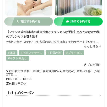
電話で予約する
LINEで予約する
【フランス式×日本式の独自技術とクラシカルな手技】あなたのなかの美
のプリンセスを引き出す
外側×内側からのケアでお客様の魅力を引き出す美のサポートをいたします♪ お肌・体・こころを巡らせ、楽しく綺麗に年齢を重ねたい方へ✳︎ ▶︎綺麗のファーストstepはトライアルエステからがおすすめ✴︎ ▶︎ファーストstep後は今のあなたに合ったメンテナンスへ。本メニューからスタートも◎ご自宅で出来るケアも年齢や環境に合わせて御提案˚✧₊⁎今と未来どちらも綺麗で笑顔のあなたに会えるサロンです･:*+.
もっと見る
#体験
#小顔マッサージ
#肌質改善
#ブライダル
#ギフト券あり
ブログ 5件
秋田駅バス乗車： 約20分 泉外旭川駅から車で約4分 最寄バス停： 八柳
2丁目 …
10：00 ～ 18：00
定休日：
不定休
おすすめクーポン