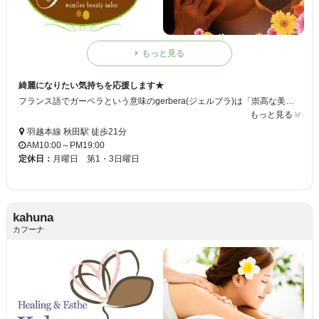
もっと見る
綺麗になりたい気持ちを応援します★
フランス語でガーベラという意味のgerbera(ジェルブラ)は「崇高な美・崇高な愛」という花言葉があります。gerberaでは、エステの他にプロのメイクレッスンなどお客様がよりキレイになる為の方法をお伝えしております。お肌やメイクのお悩みがある方は是非いらして下さい。 シミ・シワ・ニキビ・敏感肌・トラブル肌etc.でお悩みの方是非お試ししてみませんか。
もっと見る
羽越本線 秋田駅 徒歩21分
AM10:00～PM19:00
定休日：
月曜日 第1・3日曜日
kahuna
カフーナ