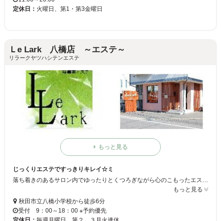
定休日：
火曜日、第1・第3金曜日
Ｌe Lark 八橋店 ～エステ～
リラークヤツハシテンエステ
もっと見る
じっくりエステですっきりキレイ☆ミ
落ち着きのあるサロン内でゆったりとくつろぎながら心のこもったエステで美肌を実感しましょう♪オプションメニューも豊富で充実しているので気分やお肌の状態に合わせてお選びいただけます☆ミ
もっと見る
秋田市立八橋小学校から徒歩6分
受付 9：00～18：00 ※予約優先
定休日：
毎週月曜日、第２、３月火連休