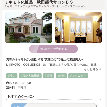
ミキモト化粧品 秋田能代サロンＢＳ
ミキモトコスメティクスアキタノシロサロンビューティステーション
ネットで予約する
真珠のミキモトがお届けする“真珠の力”で極上の素肌美人へ！！
MIKIMOTO COSMETICS は "真珠のような肌″を育むために 真珠を科学し、健康に役立ててきた製薬会社としての自負と責任をもって、お客様に安全で高品質な化粧品をお届けしています。
もっと見る
#安い
#芸能人御用達
#深夜
#体験
#マタニティ
10：00～19：00
定休日：
日曜日
おすすめクーポン