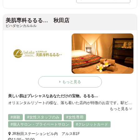
美肌専科るるる… 秋田店
ビハダセンカルルル
もっと見る
美しい肌はプレシャスなあなただけの宝物。るるる…
オリエンタルリゾートの様な、落ち着いた店内が特徴のお店です。駅ビルの中にありながら、喧噪を忘れる閑静なリラックス空間。 日常の慌ただしさから解放されて、こころゆくまでトリートメントを満喫してください。
もっと見る
#体験
#女性スタッフのみ
#女性専用
#個人サロン・プライベートサロン
#クレジットカード
JR秋田ステーションビル内 アルスB1F
11:00～20:00