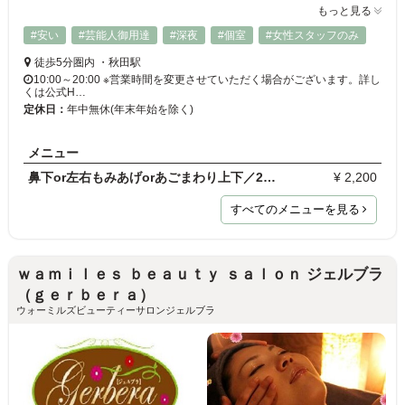
もっと見る
#安い
#芸能人御用達
#深夜
#個室
#女性スタッフのみ
徒歩5分圏内 ・秋田駅
10:00～20:00 ※営業時間を変更させていただく場合がございます。詳し
くは公式H…
定休日：
年中無休(年末年始を除く)
メニュー
鼻下or左右もみあげorあごまわり上下／2,200円（税込…
¥ 2,200
すべてのメニューを見る
ｗａｍｉｌｅｓ ｂｅａｕｔｙ ｓａｌｏｎ ジェルブラ
（ｇｅｒｂｅｒａ）
ウォーミルズビューティーサロンジェルブラ