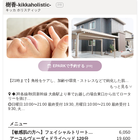
樹香-kikkaholistic-
キッカ ホリスティック
EPARKで予約する
[PR]
【21時まで】角栓をケアし、加齢や環境・ストレスなどで鈍化した肌周期の正常化を図っていく「フェイシャルトリートメント」が初回3,300円☆駐車場完備でお車もOK♪
もっと見る
◆JR各線/秋田新幹線 大曲駅より車でお越しの場合東口から出てロータ
リーを抜け…
日曜日:10:00〜21:00 最終受付 19:30, 月曜日:10:00〜21:00 最終受付 1
9:30, 火…
メニュー
【敏感肌の方へ】フェイシャルトリートメント 30分
6,050
アーユルヴェーダ＋ドライヘッド 120分
19,600