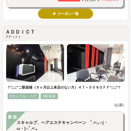
クーポン一覧
ＡＤＤＩＣＴ
アディクト
†*:;;;:*ご新規様（６ヶ月以上来店のない方）４７～５０％ＯＦＦ*:;;;:*†
#カップル・ペア
#駐車場
[山形]
新規
スキャルプ、ヘアエステキャンペーン ﾟ.+:｡∩(・
ω・)∩ﾟ.+:｡