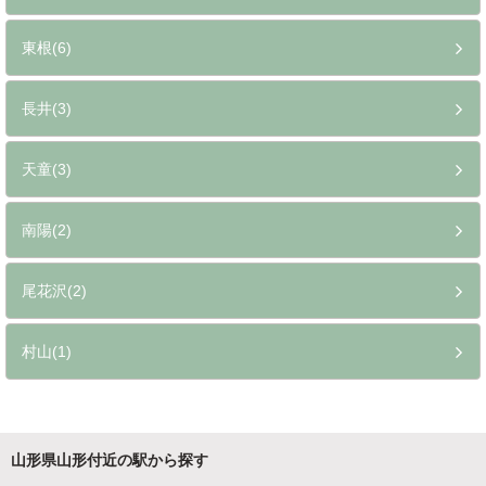
東根(6)
長井(3)
天童(3)
南陽(2)
尾花沢(2)
村山(1)
山形県山形付近の駅から探す