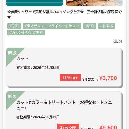
☆炭酸シャワーで美髪＆頭皮のエイジングケア☆ 完全貸切型の美容室で
す♪
#学割
#個人サロン・プライベートサロン
#駅近
#駐車場
#カウンセリング重視
[山形]
新規
カット
有効期限 : 2026年08月31日
¥3,700
11%
OFF
¥ 4,200 →
新規
カット&カラー＆トリートメント お得なセットメニ
ュー♪
有効期限 : 2026年08月31日
¥9,500
17%
OFF
¥ 11,500 →