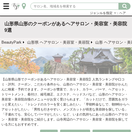
ジャンルを指定
：ヘア
山形県山形のクーポンがあるヘアサロン・美容室・美容院
9選
BeautyPark
山形県 ヘアサロン・美容室・美容院
山形 ヘアサロン・美
【山形県山形でクーポンがあるヘアサロン・美容室・美容院】人気ランキングや口コ
ミ・評判、クーポン、こだわり条件から、山形のヘアサロン・美容室・美容院がかんた
んに検索・予約できます。クーポンが豊富で、カット、カラー、パーマ、ヘアセット、
トリートメント、着付け、縮毛矯正、エクステ、ヘッドスパなど、山形のヘアサロン・
美容室・美容院自慢のメニューがお安く受けられます。「カットだけで、雰囲気をガラ
ッと変えたい」「トレンドのカラーを安く楽しみたい」「早朝料金なしで、朝8時からヘ
アセットがしたい」「男性も行きやすい、メンズカットが得意な美容師を探している」
「子連れでも、安心してパーマがしたい」など、いまの気持ちにあった山形のヘアサロ
ン・美容室・美容院をご紹介します。山寺周辺のヘアサロン・美容室・美容院を探して
いる方にもおすすめです。