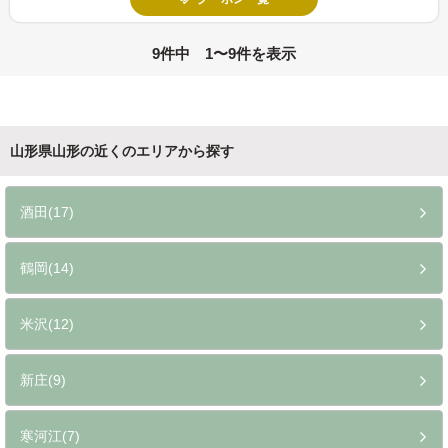
9件中 1〜9件を表示
山形県山形の近くのエリアから探す
酒田(17)
鶴岡(14)
米沢(12)
新庄(9)
寒河江(7)