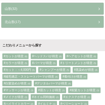
山形(32)
北山形(17)
こだわりメニューから探す
#カットが得意
#ヘッドスパが得意
#ヘアセットが得意
(6)
(6)
(6)
#カラーが得意
#パーマが得意
#トリートメントが得意
(5)
(5)
(5)
#カット：～4,000円
#シャンプーが得意
#黒染めが得意
(5)
(5)
(4)
#縮毛矯正・ストレートパーマが得意
#着付けが得意
(4)
(4)
#白髪染めが得意
#デジタルパーマが得意
(4)
(4)
#マッサージが得意
#眉カットが得意
#前髪カットが得意
(3)
(3)
(3)
#メイクが得意
#ネイル同時施術
#エクステが得意
(3)
(2)
(2)
#ハイライトカラー
#イルミナ
#ベリーショート
(2)
(1)
(1)