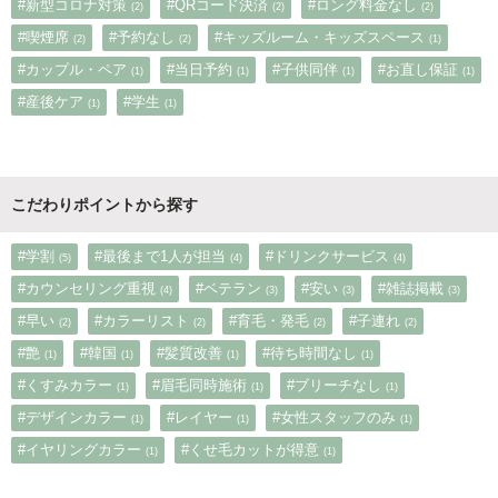
#新型コロナ対策
#QRコード決済
#ロング料金なし
(2)
(2)
(2)
#喫煙席
#予約なし
#キッズルーム・キッズスペース
(2)
(2)
(1)
#カップル・ペア
#当日予約
#子供同伴
#お直し保証
(1)
(1)
(1)
(1)
#産後ケア
#学生
(1)
(1)
こだわりポイントから探す
#学割
#最後まで1人が担当
#ドリンクサービス
(5)
(4)
(4)
#カウンセリング重視
#ベテラン
#安い
#雑誌掲載
(4)
(3)
(3)
(3)
#早い
#カラーリスト
#育毛・発毛
#子連れ
(2)
(2)
(2)
(2)
#艶
#韓国
#髪質改善
#待ち時間なし
(1)
(1)
(1)
(1)
#くすみカラー
#眉毛同時施術
#ブリーチなし
(1)
(1)
(1)
#デザインカラー
#レイヤー
#女性スタッフのみ
(1)
(1)
(1)
#イヤリングカラー
#くせ毛カットが得意
(1)
(1)