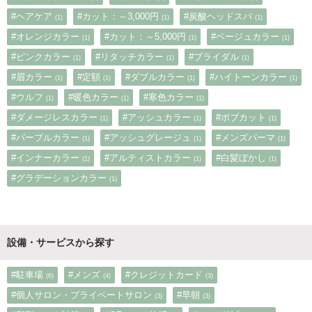
#ヘアケア
#カット：～3,000円
#炭酸ヘッドスパ
(1)
(1)
(1)
#オレンジカラー
#カット：～5,000円
#ベージュカラー
(1)
(1)
(1)
#ピンクカラー
#リタッチカラー
#ブライダル
(1)
(1)
(1)
#眉カラー
#定額
#ダブルカラー
#ハイトーンカラー
(1)
(1)
(1)
(1)
#ウルフ
#暖色カラー
#寒色カラー
(1)
(1)
(1)
#ダメージレスカラー
#アッシュカラー
#ボブカット
(1)
(1)
(1)
#パープルカラー
#アッシュグレージュ
#メンズパーマ
(1)
(1)
(1)
#インナーカラー
#アルティストカラー
#白髪ぼかし
(1)
(1)
(1)
#グラデーションカラー
(1)
設備・サービスから探す
#駐車場
#メンズ
#クレジットカード
(6)
(4)
(3)
#個人サロン・プライベートサロン
#早朝
(3)
(3)