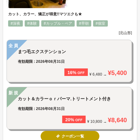
カット、カラー、矯正が得意!!マツエクも★
#深夜
#体験
#カップル・ペア
#早朝
#個室
[北山形]
全員
まつ毛エクステンション
有効期限 : 2026年08月31日
¥5,400
16%
OFF
¥ 6,480 →
新規
カット＆カラーｏｒパーマ.トリートメント付き
有効期限 : 2026年08月31日
¥8,640
20%
OFF
¥ 10,800 →
クーポン一覧