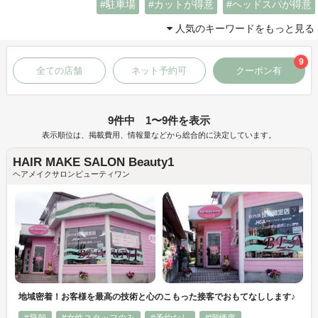
駐車場
カットが得意
ヘッドスパが得意
人気のキーワードをもっと見る
9
全ての店舗
ネット予約可
クーポン有
9件中 1〜9件を表示
表示順位は、掲載費用、情報量などから総合的に決定しています。
HAIR MAKE SALON Beauty1
ヘアメイクサロンビューティワン
地域密着！お客様を最高の技術と心のこもった接客でおもてなしします♪
#早朝
#女性スタッフのみ
#予約なし
#喫煙席