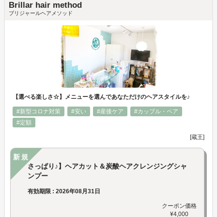
Brillar hair method
ブリジャールヘアメソッド
【選べる楽しさ☆】メニューを選んであなただけのヘアスタイルを♪
#新型コロナ対策
#安い
#産後ケア
#カップル・ペア
#定額
[蔵王]
新規
さっぱり♪】ヘアカット＆炭酸ヘアクレンジングシャ
ンプー
有効期限 : 2026年08月31日
クーポン価格
¥4,000