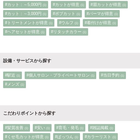
#カット：～5,000円
#カットが得意
#眉カットが得意
(1)
(1)
(1)
#カット：～3,000円
#ボブカット
#パーマが得意
(1)
(1)
(1)
#トリートメントが得意
#ウルフ
#着付けが得意
(1)
(1)
(1)
#ヘアセットが得意
#リタッチカラー
(1)
(1)
設備・サービスから探す
#駅近
#個人サロン・プライベートサロン
#当日予約
(1)
(1)
(1)
#メンズ
(1)
こだわりポイントから探す
#髪質改善
#安い
#育毛・発毛
#雑誌掲載
(1)
(1)
(1)
(1)
#くせ毛カットが得意
#ぱっつん
#カラーリスト
(1)
(1)
(1)