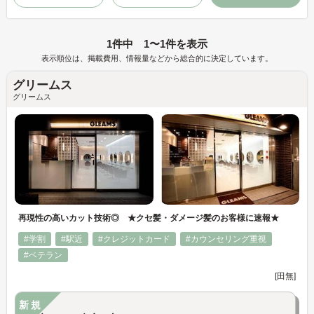
1件中 1〜1件を表示
表示順位は、掲載費用、情報量などから総合的に決定しています。
グリームス
グリームス
再現性の高いカット技術◎ ★クセ髪・ダメージ髪のお客様に速報★
#学割
#駅近
#クレジットカード
#カウンセリング重視
#ベテラン
[田無]
新規