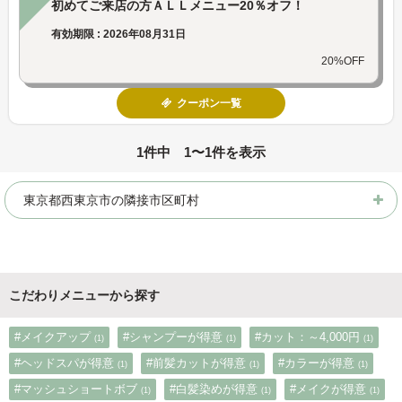
初めてご来店の方ＡＬＬメニュー20％オフ！
有効期限 : 2026年08月31日
20%OFF
クーポン一覧
1件中 1〜1件を表示
東京都西東京市の隣接市区町村
こだわりメニューから探す
#メイクアップ
#シャンプーが得意
#カット：～4,000円
(1)
(1)
(1)
#ヘッドスパが得意
#前髪カットが得意
#カラーが得意
(1)
(1)
(1)
#マッシュショートボブ
#白髪染めが得意
#メイクが得意
(1)
(1)
(1)