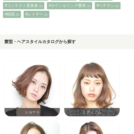
#コンテスト受賞者
#カウンセリング重視
#ベテラン
(1)
(1)
(1)
#韓国
#レイヤー
(1)
(1)
髪型・ヘアスタイルカタログから探す
ショート
ミディアム