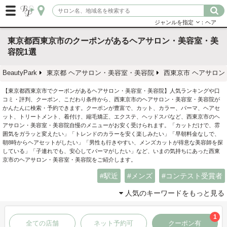
ジャンルを指定
：ヘア
東京都西東京市のクーポンがあるヘアサロン・美容室・美
容院1選
BeautyPark
東京都 ヘアサロン・美容室・美容院
西東京市 ヘアサロン
【東京都西東京市でクーポンがあるヘアサロン・美容室・美容院】人気ランキングや口
コミ・評判、クーポン、こだわり条件から、西東京市のヘアサロン・美容室・美容院が
かんたんに検索・予約できます。クーポンが豊富で、カット、カラー、パーマ、ヘアセ
ット、トリートメント、着付け、縮毛矯正、エクステ、ヘッドスパなど、西東京市のヘ
アサロン・美容室・美容院自慢のメニューがお安く受けられます。「カットだけで、雰
囲気をガラッと変えたい」「トレンドのカラーを安く楽しみたい」「早朝料金なしで、
朝8時からヘアセットがしたい」「男性も行きやすい、メンズカットが得意な美容師を探
している」「子連れでも、安心してパーマがしたい」など、いまの気持ちにあった西東
京市のヘアサロン・美容室・美容院をご紹介します。
駅近
メンズ
コンテスト受賞者
人気のキーワードをもっと見る
1
全ての店舗
ネット予約可
クーポン有