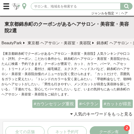
ジャンルを指定
：ヘア
東京都錦糸町のクーポンがあるヘアサロン・美容室・美容
院2選
BeautyPark
東京都 ヘアサロン・美容室・美容院
錦糸町 ヘアサロン・
【東京都錦糸町でクーポンがあるヘアサロン・美容室・美容院】人気ランキングや口コ
ミ・評判、クーポン、こだわり条件から、錦糸町のヘアサロン・美容室・美容院がかん
たんに検索・予約できます。クーポンが豊富で、カット、カラー、パーマ、ヘアセッ
ト、トリートメント、着付け、縮毛矯正、エクステ、ヘッドスパなど、錦糸町のヘアサ
ロン・美容室・美容院自慢のメニューがお安く受けられます。「カットだけで、雰囲気
をガラッと変えたい」「トレンドのカラーを安く楽しみたい」「早朝料金なしで、朝8時
からヘアセットがしたい」「男性も行きやすい、メンズカットが得意な美容師を探して
いる」「子連れでも、安心してパーマがしたい」など、いまの気持ちにあった錦糸町の
ヘアサロン・美容室・美容院をご紹介します。
カウンセリング重視
ベテラン
カットが得意
人気のキーワードをもっと見る
2
全ての店舗
ネット予約可
クーポン有