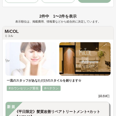
2件中 1〜2件を表示
表示順位は、掲載費用、情報量などから総合的に決定しています。
MiCOL
ミコル
一流のスタッフがあなただけのスタイルを創ります☆
#カウンセリング重視
#ベテラン
[錦糸町]
新規
《平日限定》髪質改善リペアトリートメント+カット