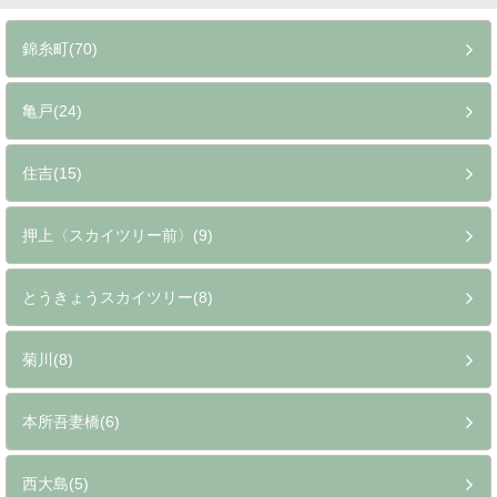
錦糸町(70)
亀戸(24)
住吉(15)
押上〈スカイツリー前〉(9)
とうきょうスカイツリー(8)
菊川(8)
本所吾妻橋(6)
西大島(5)