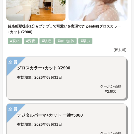
錦糸町駅徒歩1分★プチプラで可愛いを実現できるsalon[グロスカラー
+カット¥2900]
#安い
#深夜
#駅近
#年中無休
#早い
[錦糸町]
全員
グロスカラー+カット ¥2900
有効期限 : 2026年08月31日
クーポン価格
¥2,900
全員
デジタルパーマ+カット 一律¥5900
有効期限 : 2026年08月31日
クーポン価格