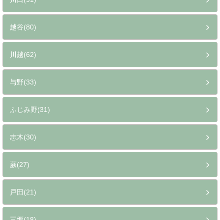
越谷(80)
川越(62)
与野(33)
ふじみ野(31)
志木(30)
蕨(27)
戸田(21)
三郷(18)