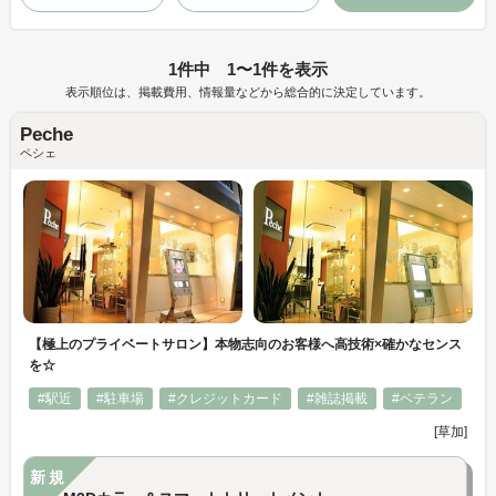
1件中 1〜1件を表示
表示順位は、掲載費用、情報量などから総合的に決定しています。
Peche
ペシェ
【極上のプライベートサロン】本物志向のお客様へ高技術×確かなセンス
を☆
#駅近
#駐車場
#クレジットカード
#雑誌掲載
#ベテラン
[草加]
新規