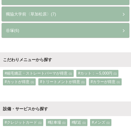
獨協大学前〈草加松原〉(7)
谷塚(6)
こだわりメニューから探す
#縮毛矯正・ストレートパーマが得意
#カット：～5,000円
(1)
(1)
#カットが得意
#トリートメントが得意
#カラーが得意
(1)
(1)
(1)
設備・サービスから探す
#クレジットカード
#駐車場
#駅近
#メンズ
(1)
(1)
(1)
(1)