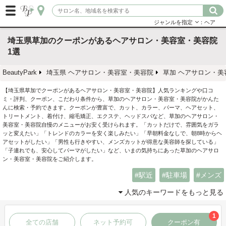
ジャンルを指定
：ヘア
埼玉県草加のクーポンがあるヘアサロン・美容室・美容院
1選
BeautyPark
埼玉県 ヘアサロン・美容室・美容院
草加 ヘアサロン・美
【埼玉県草加でクーポンがあるヘアサロン・美容室・美容院】人気ランキングや口コ
ミ・評判、クーポン、こだわり条件から、草加のヘアサロン・美容室・美容院がかんた
んに検索・予約できます。クーポンが豊富で、カット、カラー、パーマ、ヘアセット、
トリートメント、着付け、縮毛矯正、エクステ、ヘッドスパなど、草加のヘアサロン・
美容室・美容院自慢のメニューがお安く受けられます。「カットだけで、雰囲気をガラ
ッと変えたい」「トレンドのカラーを安く楽しみたい」「早朝料金なしで、朝8時からヘ
アセットがしたい」「男性も行きやすい、メンズカットが得意な美容師を探している」
「子連れでも、安心してパーマがしたい」など、いまの気持ちにあった草加のヘアサロ
ン・美容室・美容院をご紹介します。
駅近
駐車場
メンズ
人気のキーワードをもっと見る
1
全ての店舗
ネット予約可
クーポン有