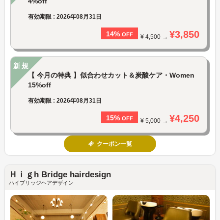
4%off
有効期限 : 2026年08月31日
¥3,850
14%
OFF
¥ 4,500 →
新規
【 今月の特典 】似合わせカット＆炭酸ケア・Women
15%off
有効期限 : 2026年08月31日
¥4,250
15%
OFF
¥ 5,000 →
クーポン一覧
Ｈｉｇh Bridge hairdesign
ハイブリッジヘアデザイン