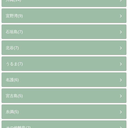
宜野湾(9)
石垣島(7)
北谷(7)
うるま(7)
名護(6)
宮古島(5)
糸満(5)
その他離島(2)