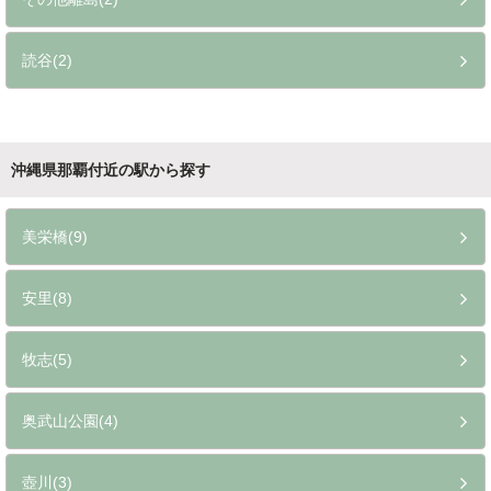
読谷(2)
沖縄県那覇付近の駅から探す
美栄橋(9)
安里(8)
牧志(5)
奥武山公園(4)
壺川(3)