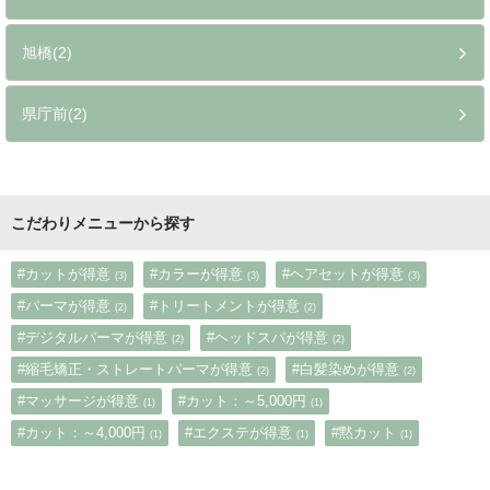
旭橋(2)
県庁前(2)
こだわりメニューから探す
#カットが得意
#カラーが得意
#ヘアセットが得意
(3)
(3)
(3)
#パーマが得意
#トリートメントが得意
(2)
(2)
#デジタルパーマが得意
#ヘッドスパが得意
(2)
(2)
#縮毛矯正・ストレートパーマが得意
#白髪染めが得意
(2)
(2)
#マッサージが得意
#カット：～5,000円
(1)
(1)
#カット：～4,000円
#エクステが得意
#黙カット
(1)
(1)
(1)