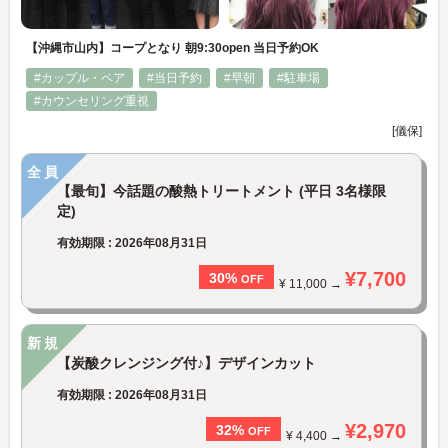
【沖縄市山内】コープとなり 朝9:30open 当日予約OK
#カップル・ペア
#当日予約
#早朝
#駐車場
#カウンセリング重視
[儀保]
全員
【最旬】今話題の酸熱トリートメント (平日 3名様限
定)
有効期限 : 2026年08月31日
¥7,700
30%
OFF
¥ 11,000 →
新規
【炭酸クレンジング付♪】デザインカット
有効期限 : 2026年08月31日
¥2,970
32%
OFF
¥ 4,400 →