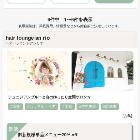
6件中 1〜6件を表示
表示順位は、掲載費用、情報量などから総合的に決定しています。
hair lounge an rio
ヘアーラウンジアンリオ
チュニジアンブルーと白のゆったり空間サロン☆
#深夜
#カップル・ペア
#学割
#年中無休
#駐車場
[古島]
新規
御新規様単品メニュー20% off