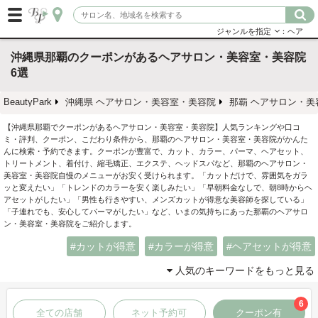
ジャンルを指定
：ヘア
沖縄県那覇のクーポンがあるヘアサロン・美容室・美容院
6選
BeautyPark
沖縄県 ヘアサロン・美容室・美容院
那覇 ヘアサロン・美
【沖縄県那覇でクーポンがあるヘアサロン・美容室・美容院】人気ランキングや口コ
ミ・評判、クーポン、こだわり条件から、那覇のヘアサロン・美容室・美容院がかんた
んに検索・予約できます。クーポンが豊富で、カット、カラー、パーマ、ヘアセット、
トリートメント、着付け、縮毛矯正、エクステ、ヘッドスパなど、那覇のヘアサロン・
美容室・美容院自慢のメニューがお安く受けられます。「カットだけで、雰囲気をガラ
ッと変えたい」「トレンドのカラーを安く楽しみたい」「早朝料金なしで、朝8時からヘ
アセットがしたい」「男性も行きやすい、メンズカットが得意な美容師を探している」
「子連れでも、安心してパーマがしたい」など、いまの気持ちにあった那覇のヘアサロ
ン・美容室・美容院をご紹介します。
カットが得意
カラーが得意
ヘアセットが得意
人気のキーワードをもっと見る
6
全ての店舗
ネット予約可
クーポン有