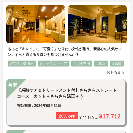
もっと「キレイ」に「可愛く」なりたい女性が集う、新都心の人気サロ
ン。ずっと通えるサロンを見つけませんか？
#芸能人御用達
#カップル・ペア
#女性専用
#駅近
#高級
[おもろまち]
新規
【炭酸ケア＆トリートメント付】さらさらストレート
コース カット＋さらさら矯正＋う
有効期限 : 2026年08月31日
¥17,712
20%
OFF
¥ 22,140 →