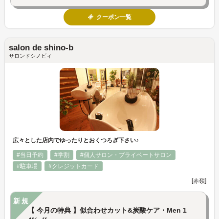
クーポン一覧
salon de shino-b
サロンドシノビィ
広々とした店内でゆったりとおくつろぎ下さい♪
#当日予約
#学割
#個人サロン・プライベートサロン
#駐車場
#クレジットカード
[赤嶺]
新規
【 今月の特典 】似合わせカット&炭酸ケア・Men 1