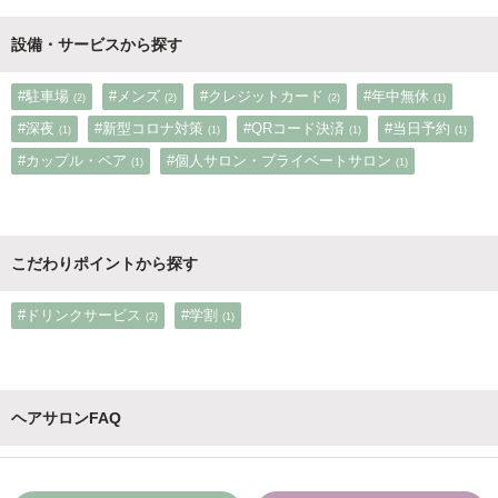
設備・サービスから探す
#駐車場
#メンズ
#クレジットカード
#年中無休
(2)
(2)
(2)
(1)
#深夜
#新型コロナ対策
#QRコード決済
#当日予約
(1)
(1)
(1)
(1)
#カップル・ペア
#個人サロン・プライベートサロン
(1)
(1)
こだわりポイントから探す
#ドリンクサービス
#学割
(2)
(1)
ヘアサロンFAQ