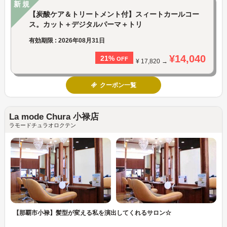
新規
【炭酸ケア＆トリートメント付】スィートカールコー
ス。カット＋デジタルパーマ＋トリ
有効期限 : 2026年08月31日
¥14,040
21%
OFF
¥ 17,820 →
クーポン一覧
La mode Chura 小禄店
ラモードチュラオロクテン
【那覇市小禄】髪型が変える私を演出してくれるサロン☆