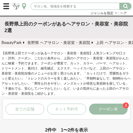
ジャンルを指定
：ヘア
長野県上田のクーポンがあるヘアサロン・美容室・美容院
2選
BeautyPark
長野県 ヘアサロン・美容室・美容院
上田 ヘアサロン・美
【長野県上田でクーポンがあるヘアサロン・美容室・美容院】人気ランキングや口コ
ミ・評判、クーポン、こだわり条件から、上田のヘアサロン・美容室・美容院がかんた
んに検索・予約できます。クーポンが豊富で、カット、カラー、パーマ、ヘアセット、
トリートメント、着付け、縮毛矯正、エクステ、ヘッドスパなど、上田のヘアサロン・
美容室・美容院自慢のメニューがお安く受けられます。「カットだけで、雰囲気をガラ
ッと変えたい」「トレンドのカラーを安く楽しみたい」「早朝料金なしで、朝8時からヘ
アセットがしたい」「男性も行きやすい、メンズカットが得意な美容師を探している」
「子連れでも、安心してパーマがしたい」など、いまの気持ちにあった上田のヘアサロ
ン・美容室・美容院をご紹介します。
2
全ての店舗
ネット予約可
クーポン有
2件中 1〜2件を表示