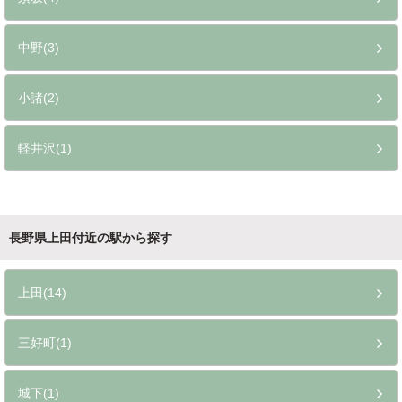
中野(3)
小諸(2)
軽井沢(1)
長野県上田付近の駅から探す
上田(14)
三好町(1)
城下(1)