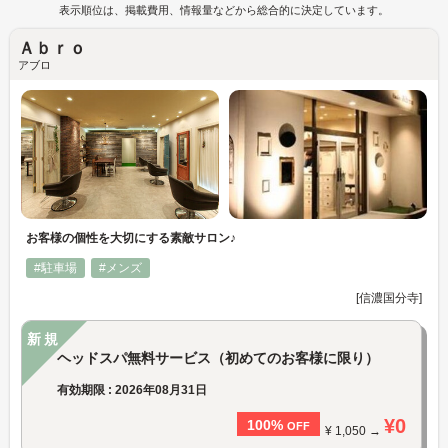
表示順位は、掲載費用、情報量などから総合的に決定しています。
Ａｂｒｏ
アブロ
お客様の個性を大切にする素敵サロン♪
#駐車場
#メンズ
[信濃国分寺]
新規
ヘッドスパ無料サービス（初めてのお客様に限り）
有効期限 : 2026年08月31日
¥0
100%
OFF
¥ 1,050 →