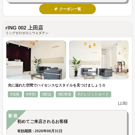
クーポン一覧
rING 002 上田店
リングゼロゼロニウエダテン
光に溢れた空間でハイセンスなスタイルを見つけましょう☆
#深夜
#学割
#駅近
#駐車場
#クレジットカード
[上田]
新規
初めてご来店されるお客様
有効期限 : 2026年08月31日