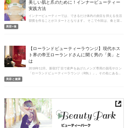
美しい肌と爪のために！インナービューティー
実践方法
インナービューティーでは、できるだけ体内の炎症を抑える生活
習慣を作ることがスタートとなります。 そこで今回は、食と栄…
美容×食
【ローランドビューティーラウンジ】現代ホス
ト界の帝王ローランドさんに聞く男の「美」と
は
2018年12月。新宿3丁目で産声をあげたメンズ専用の脱毛サロン
「ローランドビューティーラウンジ（RBL）」。その名にある…
美容と健康