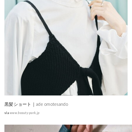
黒髪ショート｜ade omotesando
via
www.beauty-park.jp