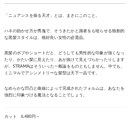
「ニュアンスを操る天才」とは、まさにこのこと。
ハネの効かせ方が秀逸で、そうきたかと識者をも唸らせる独創的
な黒髪スタイルは、格好良い女性の必需品。
黒髪のボブやショートだと、どうしても男性的な印象が強くなっ
たり、かたい髪に見えたり、あか抜けて見えづらかったりします
が、STRAMAはそういった一般論をものともしません。中でも、
ミニマルでアシンメトリーな髪型は天下一品です。
なめらかな凹凸と曲線によって完成されたフォルムは、あなたを
強烈に印象づける魔法となることでしょう。
カット 6,480円～