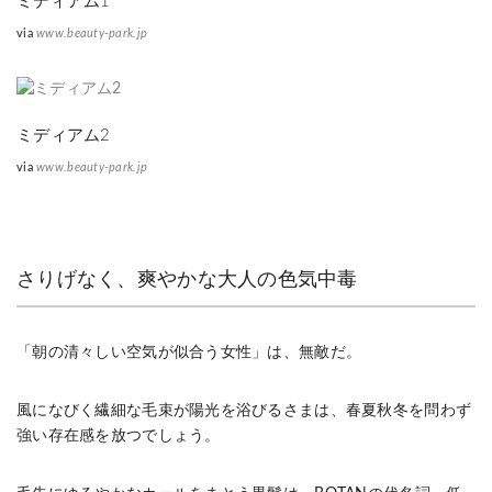
ミディアム1
via
www.beauty-park.jp
ミディアム2
via
www.beauty-park.jp
さりげなく、爽やかな大人の色気中毒
「朝の清々しい空気が似合う女性」は、無敵だ。
風になびく繊細な毛束が陽光を浴びるさまは、春夏秋冬を問わず
強い存在感を放つでしょう。