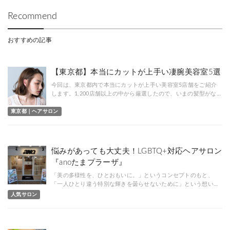
Recommend
おすすめの記事
【東京都】本当にカットが上手い凄腕美容室5選
今回は、東京都内で本当にカットが上手い美容室5店舗をご紹介
します。1,200店舗以上の中から厳選したので、いまの髪型がな…
東京都｜ヘアサロン
悩みがあっても大丈夫！LGBTQ+対応ヘアサロン
『anoたまプラーザ』
「美の多様性を、ひとおもいに。」というコンセプトのもと、
「一人ひとり違う特別な輝きを曇らせないために」という想い…
人気サロン