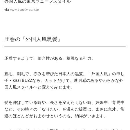
外国人風の東京ウェーブスタイル
via
www.beauty-park.jp
圧巻の「外国人風黒髪」
矛盾するようで、整合性がある、華麗なる引力。
直毛、剛毛で、赤みを帯びた日本人の黒髪。「外国人風」の申し
子・kisai BUZZなら、カットだけで、透明感のあるやわらかな外
国人風スタイルへと変えてみせます。
髪を伸ばしている時や、長さを変えたくない時、妊娠中、育児中
など、その時々の「なりたい」を汲んだ提案は、まさに鬼才。常
連のほとんどがおまかせというのも、納得がいきます。