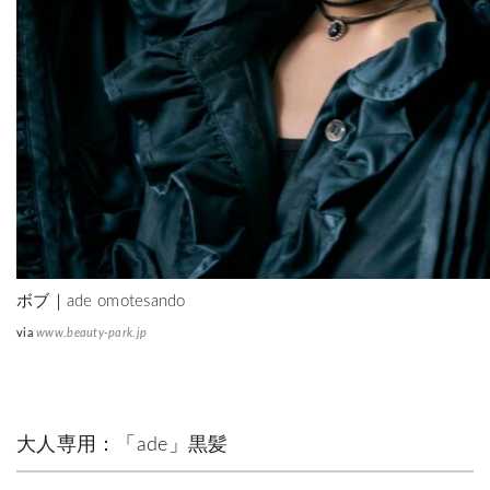
ボブ｜ade omotesando
via
www.beauty-park.jp
大人専用：「ade」黒髪