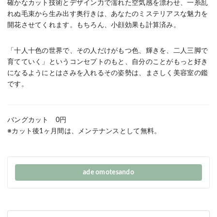
確かなカット技術とデザイン力で濡れた空気感を漂わせ、一糸乱
れぬ毛束から生み出す奥行きは、あなたのミステリアスな魅力を
開花させてくれます。もちろん、小顔効果も計算済み。
「十人十色の世界で、その人だけがもつ色、輝きを、二人三脚で
育てていく」というコンセプトのもと、自分のことがもっと好き
になるようにとはさみを入れるその姿勢は、まさしく美容室の鑑
です。
バングカット 0円
※カット後1ヶ月間は、メンテナンスとして無料。
ade omotesando