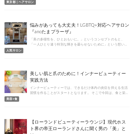
東京都｜ヘアサロン
悩みがあっても大丈夫！LGBTQ+対応ヘアサロン
『anoたまプラーザ』
「美の多様性を、ひとおもいに。」というコンセプトのもと、
「一人ひとり違う特別な輝きを曇らせないために」という想い…
人気サロン
美しい肌と爪のために！インナービューティー
実践方法
インナービューティーでは、できるだけ体内の炎症を抑える生活
習慣を作ることがスタートとなります。 そこで今回は、食と栄…
美容×食
【ローランドビューティーラウンジ】現代ホス
ト界の帝王ローランドさんに聞く男の「美」と