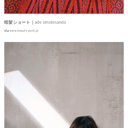
暗髪ショート｜ade omotesando
via
www.beauty-park.jp