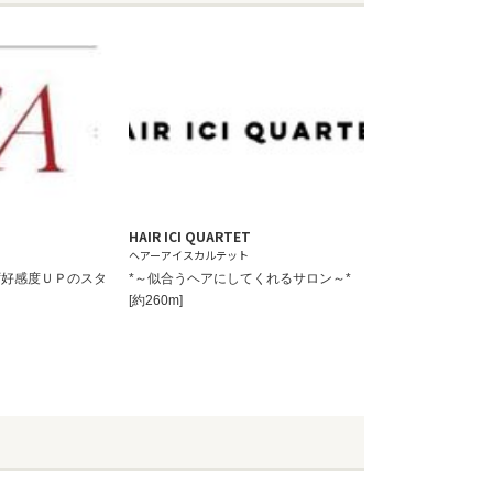
HAIR ICI QUARTET
ヘアーアイスカルテット
ず好感度ＵＰのスタ
*～似合うヘアにしてくれるサロン～*
[約260m]