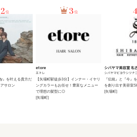
2
3
位
位
etore
シバヤマ美容室 名
エトレ
シバヤマビヨウシツナ
beauty』を叶える貴方だ
【矢場町駅徒歩3分】インナー・イヤリ
『伝統』と『今』
ヘアサロン
ングカラーもお任せ！豊富なメニュー
を創り出す美容室SIB
で理想の髪型に◎
[矢場町]
[矢場町]