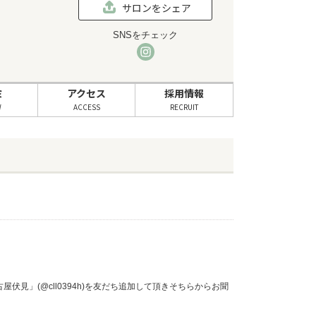
サロンをシェア
SNSをチェック
ミ
アクセス
採用情報
W
ACCESS
RECRUIT
伏見」(@cll0394h)を友だち追加して頂きそちらからお聞