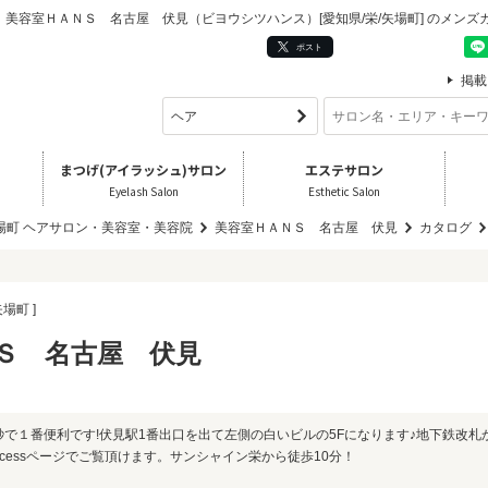
容室ＨＡＮＳ 名古屋 伏見（ビヨウシツハンス）[愛知県/栄/矢場町] のメンズ
ポスト
掲載
まつげ(アイラッシュ)サロン
エステサロン
Eyelash Salon
Esthetic Salon
矢場町 ヘアサロン・美容室・美容院
美容室ＨＡＮＳ 名古屋 伏見
カタログ
矢場町 ]
Ｓ 名古屋 伏見
秒で１番便利です!伏見駅1番出口を出て左側の白いビルの5Fになります♪地下鉄改札
cessページでご覧頂けます。サンシャイン栄から徒歩10分！