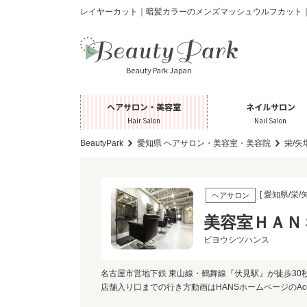
レイヤーカット｜暗髪カラーのメンズマッシュウルフカット｜美
Beauty Park Japan
ヘアサロン・美容室
ネイルサロン
Hair Salon
Nail Salon
BeautyPark
愛知県 ヘアサロン・美容室・美容院
栄/
[ 愛知県/栄/
ヘアサロン
美容室ＨＡＮ
ビヨウシツハンス
名古屋市営地下鉄 東山線・鶴舞線『伏見駅』が徒歩30
店舗入り口までの行き方動画はHANSホームページのAc