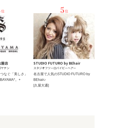
4
5
位
位
古屋店
STUDIO FUTURO by BEhair
ゴヤテン
スタジオフツーロバイビーヘアー
をつなぐ「美しさ」
名古屋で人気のSTUDIO FUTURO by
AYAMA*。+
BEhair♪
[久屋大通]