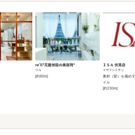
re’ll*花屋併設の美容院*
ＩＳＡ 伏見店
リル
イサフシミテン
[約90m]
素材（髪）を傷め
イル
[約230m]