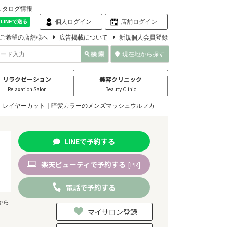
カタログ情報
個人ログイン
店舗ログイン
ご希望の店舗様へ
広告掲載について
新規個人会員登録
現在地から探す
リラクゼーション
美容クリニック
Relaxation Salon
Beauty Clinic
レイヤーカット｜暗髪カラーのメンズマッシュウルフカ
LINE
で
予約
する
楽天
ビューティ
で予約
する
[PR]
電話
で
予約
する
から
マイサロン登録