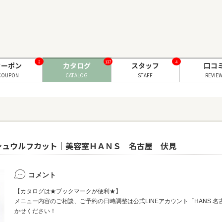
3
137
4
クーポン
カタログ
スタッフ
口コ
COUPON
CATALOG
STAFF
REVIE
シュウルフカット｜美容室ＨＡＮＳ 名古屋 伏見
コメント
【カタログは★ブックマークが便利★】
メニュー内容のご相談、ご予約の日時調整は公式LINEアカウント「HANS 名古屋
かせください！