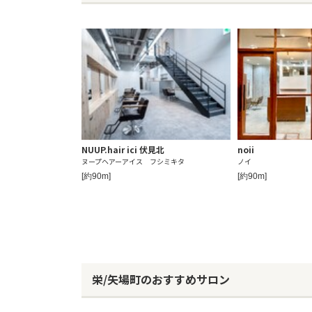
NUUP.hair ici 伏見北
noii
ヌープヘアーアイス フシミキタ
ノイ
[約90m]
[約90m]
栄/矢場町のおすすめサロン