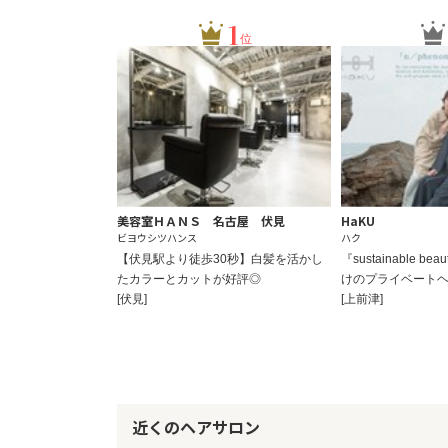
1
位
美容室ＨＡＮＳ 名古屋 伏見
HaKU
ビヨウシツハンス
ハク
【伏見駅より徒歩30秒】白髪を活かし
『sustainable 
たカラーとカットが好評◎
けのプライベート
[伏見]
[上前津]
近くのヘアサロン