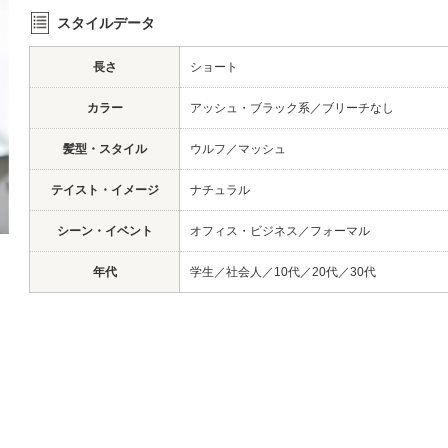
スタイルデータ
長さ
ショート
カラー
アッシュ・ブラック系
／
ブリーチなし
髪型・スタイル
ウルフ
／
マッシュ
テイスト・イメージ
ナチュラル
シーン・イベント
オフィス・ビジネス
／
フォーマル
年代
学生
／
社会人
／
10代
／
20代
／
30代