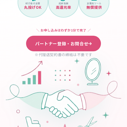
紹介後の営業
成果報酬
営業用ツール
丸投げOK
高還元率
無償提供
＼ お申し込みはわずか1分で完了 ／
パートナー登録・お問合せ
※代理店契約書の締結は不要です