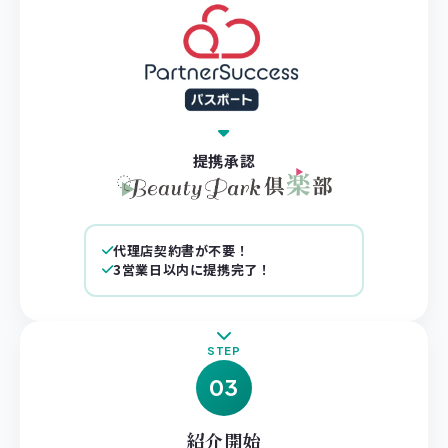
提携承認
代理店契約書が不要！
3営業日以内に提携完了！
STEP
03
紹介開始