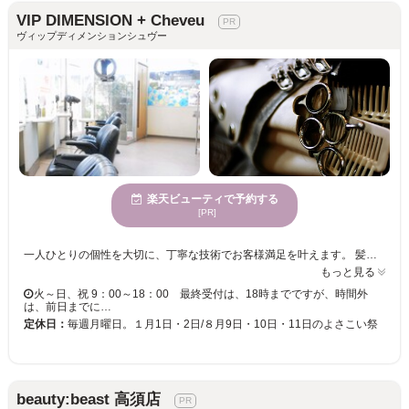
VIP DIMENSION + Cheveu
ヴィップディメンションシュヴー
楽天ビューティで予約する
[PR]
一人ひとりの個性を大切に、丁寧な技術でお客様満足を叶えます。 髪のダメージが気になる方にオススメの毛髪判断に定評があり、クセ、髪質を見極め提案します。 再現性の高いスタイル☆忙しい朝にもサロン帰りのスタイリングが出来ると定評です◎ 【ソニル縮毛矯正】独自の縮毛矯正で施術後の手入れが簡単。 【リーフウェーブ】特許システムのパーマでウェーブの持続性が優れています。 【ヘレン・カラー】ファッションカラーからグレイカラーまで、従来のヘアカラーとは全く違った染毛メカニズムの特許ヘアカラーです。ダメージを軽減したヘアカラーで頭皮と髪にやさしく染めます。 【ダメージサプレッション-システム】ヘアカラー、パーマ、縮毛矯正等の施術にフリーチョイスでき、今までにない、艶髪になります。（特許製法商品使用） 【ファミリーで通えるから安心】メンズにも人気のサロン、お子様連れでも安心してご来店いただけます。 ☆幅広い世代から支持を受けてます◎
もっと見る
火～日、祝 9：00～18：00 最終受付は、18時までですが、時間外
は、前日までに…
定休日：
毎週月曜日。１月1日・2日/８月9日・10日・11日のよさこい祭
beauty:beast 高須店