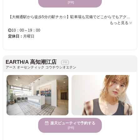
[PR]
【大橋通駅から徒歩5分の駅チカ☆】駐車場も完備でどこからでもアクセス抜群！！オーガニックにこだわり、商材・店内の雰囲気すべてがナチュラル派の癒し系サロン★ゆっくり過ごせる静かな空間で、豊富な知識・経験とハイクオリティな技術、そして丁寧なカウンセリングで満足いく仕上りをご提供いたします♪ 【40・50代の方にもオススメ♪】 あなただけのカラーで理想のスタイルが実現！髪に優しいダメージレスの薬剤使用で、髪の状態＋なりたいイメージに合わせて美しい髪色を叶えます☆いつまでも若々しく、キレイなヘアに・・・♪
もっと見る
10：00～19：00
定休日：
月曜日
EARTH/A 高知潮江店
アース オーセンティック コウチウシオエテン
楽天ビューティで予約する
[PR]