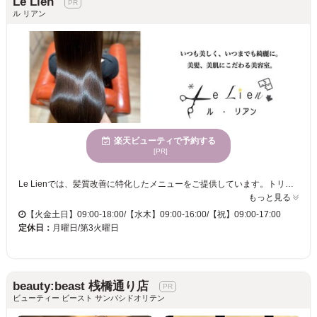
Le Lien
ル リアン
楽天ビューティで予約する
[PR]
Le Lienでは、髪質改善に特化したメニューをご提供しています。トリートメントや縮毛矯正にこだわり、髪を美しく保つための多彩なアプローチをお楽しみいただけます。マンツーマンの丁寧なカウンセリングと施術により、お客様一人ひとりの髪のニーズに寄り添い、理想のスタイルを実現します。穏やかな雰囲気の中で心身が休まり、親しみやすさが魅力のこのサロンで、リラックスしながら時間を過ごしてみませんか。幅広い年齢のお客様にご利用いただけるLe Lienでは、駐車場やお子様連れ歓迎サービスを提供し、ストレスフリーな来店をお約束します。 当店では、髪質改善サロンとして、顧客様の中でもたくさんの方に髪質の変化をご体験して頂き、自分の髪が変わる楽しさを実感して頂けるように、あなたの髪をより美しくするお手伝いをいたします。
もっと見る
【火金土日】09:00-18:00/【水木】09:00-16:00/【祝】09:00-17:00
定休日：
月曜日/第3火曜日
beauty:beast 桟橋通り店
ビューティー ビースト サンバシドオリテン