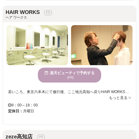
HAIR WORKS
ヘア ワークス
楽天ビューティで予約する
[PR]
若いころ、東京六本木にて修行後、ここ地元高知へ戻りHAIR WORKSを開業。 HAIR WORKSをオープンしてからずっと通ってくださっているお客様も、新しくいらっしゃるお客様も、オーナー森澤 暢旭久の技術をぜひ体感しにいらしてください。 数々のサロン様や、美容業界より講師の依頼が引手数多なオーナーだから実現可能な、その後の手入れのしやすさはもちろんの仕上がり！ 数々のヘアショーやコンテストで活躍し、更には審査員も務めており、多数のプロより支持を得ている森澤だからこそできる日本髪などもおススメです！
もっと見る
9：00～18：00
定休日：
月曜日
zeze高知店