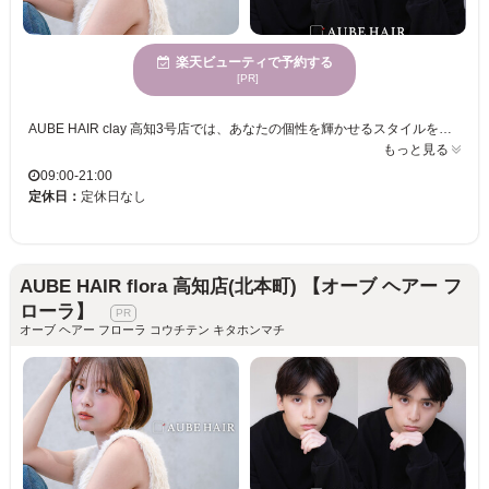
楽天ビューティで予約する
[PR]
AUBE HAIR clay 高知3号店では、あなたの個性を輝かせるスタイルをお届けします。1人ひとりの髪質や骨格を丁寧に見極めることで、ライフスタイルに溶け込む“自分に似合う”スタイルを提供。誰しもが持つ“私らしい可愛さ”を大切にし、トレンドを取り入れたヘアスタイルをお手頃な価格でキープできます。女性に人気のある当サロンでは、あなたの願いを叶えるスタイルを実現。AUBE HAIR clayで、日常を彩る最高のヘアスタイルを体験し、毎日がもっと楽しく自信に満ちた日々に。マンツーマンの丁寧なカウンセリングと施術で、あなたの「なりたい自分」に一歩近づけます。
もっと見る
09:00-21:00
定休日：
定休日なし
AUBE HAIR flora 高知店(北本町) 【オーブ ヘアー フ
ローラ】
オーブ ヘアー フローラ コウチテン キタホンマチ