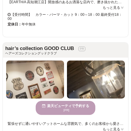
【EARTH/A 高知潮江店】開放感のあるお洒落な店内で、磨き抜かれた技術が味わえます♪ お客様一人ひとりへの丁寧なカウンセリングが魅力的★ベテランの実力派スタイリスト多数在籍！トレンドをプラスして、セルフスタイリングが楽になる再現性の高いスタイルに♪ 【EARTH/A 高知潮江店】で、キレイへの近道を見つけませんか？
もっと見る
【受付時間】 カラー・パーマ・カット 9：00～18：00 最終受付18：
00
定休日：
年中無休
hair’s collection GOOD CLUB
ヘアーズコレクショングッドクラブ
楽天ビューティで予約する
[PR]
緊張せずに通いやすいアットホームな雰囲気で、多くのお客様から愛されているヘアサロン【hair’scollection GOOD CLUB】 落ち着いた空間と、気さくなスタッフの雰囲気が居心地良く、なんでも相談できるので、大型店が苦手な方や来店がはじめての方も、リラックスしてお過ごしいただけます♪☆ ＜ショートからロングまでおまかせ☆＞ 当店のカットはお客様の骨格や髪質、クセはもちろん、理想の色味・髪の状態・質感を考慮したデザイン！どこから見ても綺麗＆小顔効果抜群で、伸びてもラインが崩れにくいヘアスタイルに導きます♪親しみやすいスタッフが多いのが支持される理由！！それでいて、確かな技術と豊富な知識で親身にご対応◎お気軽に相談して下さいね☆ ぜひ【hair’s collection GOOD CLUB】で理想のヘアスタイルを手に入れませんか？
もっと見る