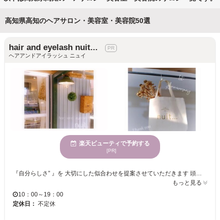
高知県高知のヘアサロン・美容室・美容院50選
hair and eyelash nuit...
ヘアアンドアイラッシュ ニュイ
楽天ビューティで予約する
[PR]
『自分らしさ” 』を 大切にした似合わせを提案させていただきます 頭皮や髪の毛に優しい厳選薬剤 ◎小顔に見える ◎朝が楽 ◎トレンド ◎垢抜けヘア ◎くせ毛改善 ◎明るい白染 ◎ダメージレス ◎ダブルブリーチ 完全予約制 〖デザインカラー＊高発色カラー＊艶髪改善＊美髪ケア＊ケアブリーチ＊初めての方も通いやすいサロン＊丁寧なカウンセリング〗 ご予約について 楽天ビューティ以外の予約入ってるお時間は”ご予約確定後” 日時変更お願いさせていただきます よろしくお願いいたします ⭐︎首が痛くなりにくいフルフラットのシャンプー台 ⭐︎空気清浄 エアドッグ プラズマクラスター 有 マスクでの施術もOK 駐車場有 事前カウンセリング ご予約時間ご相談などこちらよりお願いします♩ ⭐︎LINE⇒@395zwwuy ⭐︎hair.nuit@gmail.com
もっと見る
10：00～19：00
定休日：
不定休