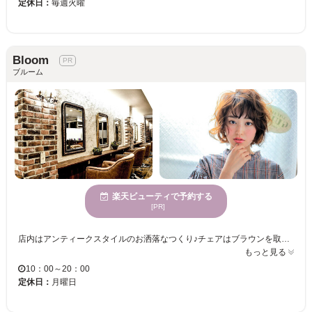
定休日：
毎週火曜
Bloom
ブルーム
楽天ビューティで予約する
[PR]
店内はアンティークスタイルのお洒落なつくり♪チェアはブラウンを取り入れ、とても落ち着きのある雰囲気☆お隣の席とも程よいスペースが広がっているので、リラックスして施術が受けられます！ところどころに観葉植物を設置しお客様に癒しをお届け♪完全個室もご用意しているので、プライベートなサロンタイムを過ごしたい方にGOOD★ ＜当店おすすめ☆デザインカラー＞ ダメージが気になる方にも気軽にヘアカラーを楽しんで頂きたく、髪や頭皮に優しいオーガニックカラーを使用☆女性に嬉しい美髪が叶う仕上がりに♪髪に弾力やツヤも与えるので、いつまでも綺麗でお洒落ヘアを楽しみたい方にもおすすめ！ レディースはもちろんメンズも歓迎★プライベートに仕事に忙しい方に気軽にお洒落が楽しめるヘアをご提案♪簡単にスタイリングできるヘアで朝も楽ちん☆ぜひこの機会にお試しください！
もっと見る
10：00～20：00
定休日：
月曜日