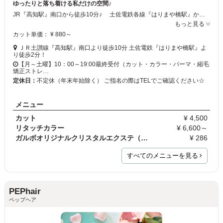
ゆったりと落ち着ける私だけの空間♪
JR『高知駅』南口から徒歩10分♪ 土佐電鉄各線『はりまや橋駅』から徒歩2分という抜群のアクセスの良さ♪♪ 親切・丁寧でお客様に合ったカウンセリングをしているからあなたの魅力も更にアップ♪ 当店の扉を開けた瞬間、きっとあなたは新しい自分と対面できるはずです☆
もっと見る
カット単価： ¥ 880～
ＪＲ土讃線『高知駅』南口より徒歩10分 土佐電鉄『はりまや橋駅』よ
り徒歩2分！
【月～土曜】10：00～19:00最終受付（カット・カラー・パーマ・縮毛
矯正ストレ…
定休日：
不定休（年末年始除く） ご指名の際はTELでご確認ください☆
メニュー
カット
¥ 4,500
リタッチカラー
¥ 6,600～
ガルボオリジナルクリスタルエクステ（編み込み）
¥ 286
すべてのメニューを見る
PEPhair
ペップヘア