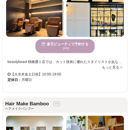
楽天ビューティで予約する
[PR]
beautybeast 桟橋通り店では、カット技術に優れたスタイリストがあなたの魅力を引き立てるスタイルを実現します。ここでは、ストレスを解消できる空間が広がり、訪れるたびに心地よさを感じられます。また、多様な年齢向けのスタイル提案が可能で、どなたでも心から満足するヘアスタイルをご体験いただけます。お手頃な価格で通いやすく、日々のスタイルチェンジを楽しむ方に最適です。特にカットに自信があるため、自分だけの特別なヘアスタイルが見つかります。beautybeast 桟橋通り店で、新しい自分を発見し、毎日の生活に自信をプラスしましょう。
もっと見る
【火水木金土日祝】10:00-19:00
定休日：
月曜日
Hair Make Bamboo
ヘアメイクバンブー