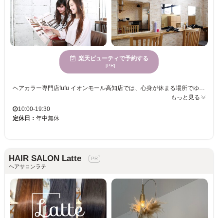
楽天ビューティで予約する
[PR]
ヘアカラー専門店fufu イオンモール高知店では、心身が休まる場所でゆったりと過ごしながら、トレンドと個性を融合したカラーを楽しむことができます。心地よい空間で、高い技術を持つスタイリストが一人ひとりにぴったりのカラーを提供し、大人の美しさを引き立てます。このサロンでは、カラーリングに熟練したプロフェッショナルが、明るく輝く髪を実現し、心地よい時間を過ごせることをお約束します。居心地良さと仕上がりの美しさを両立したい方におすすめです。
もっと見る
10:00-19:30
定休日：
年中無休
HAIR SALON Latte
ヘアサロンラテ