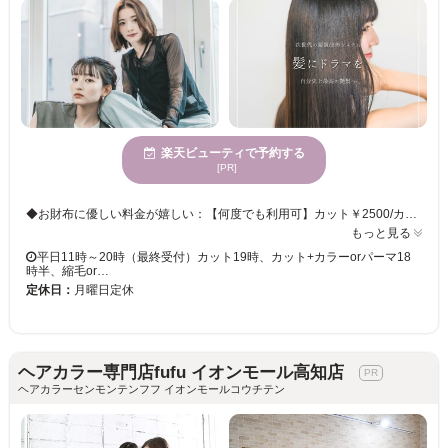
楽天ビューティで予約する
[PR]
◆お財布に優しい料金が嬉しい：【何度でも利用可】カット￥2500/カットカラー￥4500 プチプライスな料金設定で「毎月美容院に行きたい」「美容院で楽しく過ごしたい」というゲスト様の綺麗をずっと応援します！ジュニアスタイリストによる施術です。講師がしっかりチェックいたします☆仕上がりはご安心ください☆☆ 講師が施術する「講師指名限定」メニューもございます♪ ◆次世代髪質改善メニュー：【新規限定】髪質改善トリートメント ￥7000 髪の毛を艶々にしたい/セットに時間がかかる/パサツキが気になる。ブリーチで髪の毛が広がる.さまざまな髪質のお悩みを解決する髪質改善トリートメント&髪質改善ストレート&髪質改善カラー 髪質を“柔らかく艶のある状態”へ改善し乾かすだけでまとまる圧倒的な艶髪へと導きます。
もっと見る
平日11時～20時（最終受付）カット19時、カット+カラーorパーマ18
時半、縮毛or…
定休日：
月曜日定休
ヘアカラー専門店fufu イオンモール高知店
ヘアカラーセンモンテンフフ イオンモールコウチテン