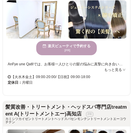
楽天ビューティで予約する
[PR]
AnFye une Qatllでは、お客様一人ひとりの髪の悩みに真摯に向き合い、最適なスタイルを提供しています。特に縮毛矯正が得意で、うねりやくせ毛に悩む方も理想のまっすぐな髪を実現します。自然の温もりが感じられる空間で、心身ともにリラックスしながら施術を受けていただけます。さまざまな年齢層のお客様に満足してもらえるよう、経験豊富なスタッフが丁寧に対応します。AnFye une Qatllのサービスを体験し、なりたい自分になりませんか？クレジットカードもご利用可能ですので、安心してご来店ください。
もっと見る
【火水木金土】09:00-20:00/【日祝】09:00-18:00
定休日：
月曜日
髪質改善・トリートメント・ヘッドスパ専門店treatm
ent A(トリートメントエー)高知店
カミシツカイゼントリートメントヘッドスパセンモンテントリートメントエーコウ
チテン