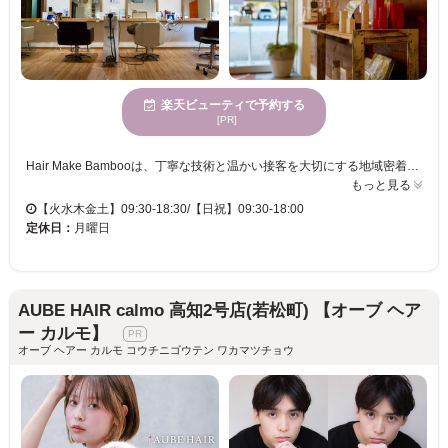
楽天ビューティで予約する
[PR]
Hair Make Bambooは、丁寧な技術と温かい接客を大切にする地域密着型サロンです。経験豊富なスタイリストが、お客様一人ひとりの髪質やライフスタイルに合わせたご提案を行い、“なりたい”を叶えるお手伝いをしています。 特に髪質改善メニューに力を入れており、広がり・パサつき・ダメージなど大人女性の髪のお悩みに寄り添い、扱いやすく美しい髪へ導きます。カット・カラー・パーマに加え、マツエクやエステも併設し、トータルビューティーをご提供。 自然の温もりを感じられる落ち着いた空間で、心も髪もリフレッシュできる時間をお過ごしください。通いやすい価格と居心地の良さで、多くのお客様にご利用いただいております。
もっと見る
【火水木金土】09:30-18:30/【日祝】09:30-18:00
定休日：
月曜日
AUBE HAIR calmo 高知2号店(若松町) 【オーブ ヘア
ー カルモ】
オーブ ヘアー カルモ コウチニゴウテン ワカマツチョウ