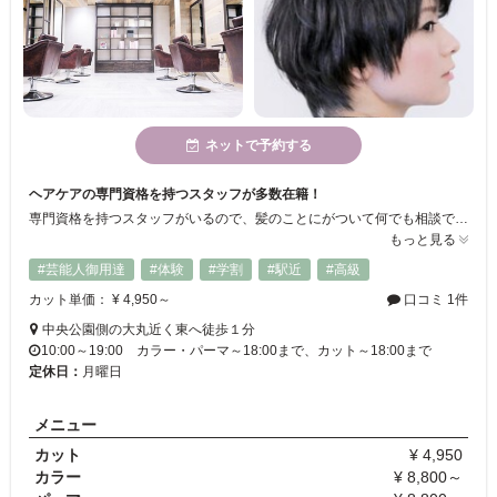
ネットで予約する
ヘアケアの専門資格を持つスタッフが多数在籍！
専門資格を持つスタッフがいるので、髪のことにがついて何でも相談できます♪ハイレベルの技術で毎日のスタイリングも簡単になります☆また丁寧なカウンセリングであなたのなりたいを叶えてくれます♪
もっと見る
#芸能人御用達
#体験
#学割
#駅近
#高級
カット単価： ¥ 4,950～
口コミ 1件
中央公園側の大丸近く東へ徒歩１分
10:00～19:00 カラー・パーマ～18:00まで、カット～18:00まで
定休日：
月曜日
メニュー
カット
¥ 4,950
カラー
¥ 8,800～