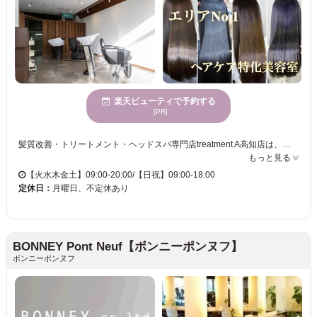
楽天ビューティで予約する
[PR]
髪質改善・トリートメント・ヘッドスパ専門店treatment A高知店は、落ち着いた雰囲気の店内で、自然の温もりを感じながらリラックスしていただけます。髪の悩みに合わせた多彩なトリートメントを取り揃え、髪のツヤと手触りを向上させる施術を提供します。私たちは、年齢を問わず様々な方に利用されており、クレジットカード対応の便利さも兼ね備えています。ここで、より健康的で美しい髪を手に入れて、日常のストレスを解消し、自分自身をより魅力的に引き出すお手伝いをいたします。treatment A高知店で心身共にリフレッシュしませんか。
もっと見る
【火水木金土】09:00-20:00/【日祝】09:00-18:00
定休日：
月曜日、不定休あり
BONNEY Pont Neuf【ボンニーポンヌフ】
ボンニーポンヌフ