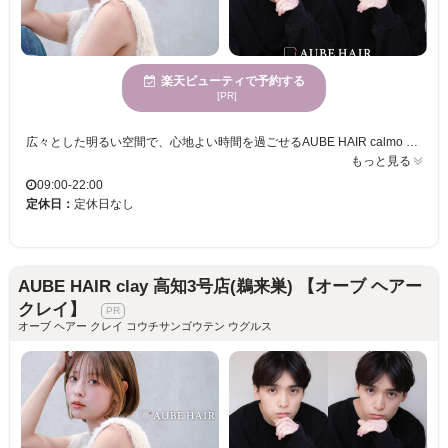
楽天ビューティで予約する
[PR]
広々とした明るい空間で、心地よい時間を過ごせるAUBE HAIR calmo 高知2号店。ここでは、お客様一人ひとりの髪質や骨格を丁寧に見極め、ライフスタイルに寄り添ったスタイルをご提案いたします。トレンドを巧みに取り入れつつ、あなたの個性を引き立てるデザインを実現します。心地よい価格設定で、継続して通いやすいのも魅力。特に若い女性に多く支持され、多様なニーズに対応できるのがAUBE HAIR calmoの強みです。ぜひ、自分らしい素敵なスタイルを手に入れて、毎日の生活を一層楽しくしてください。
もっと見る
09:00-22:00
定休日：
定休日なし
AUBE HAIR clay 高知3号店(鵜来巣) 【オーブ ヘアー
クレイ】
オーブ ヘアー クレイ コウチサンゴウテン ウグルス