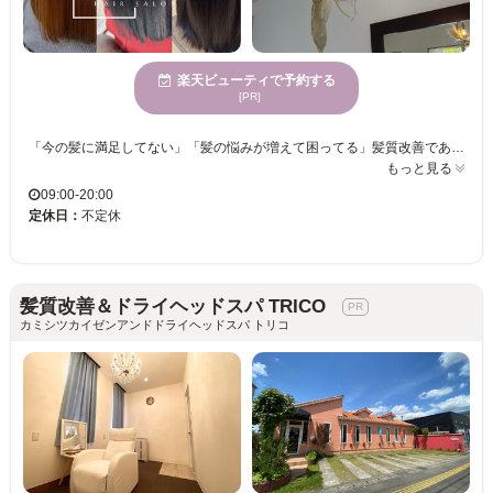
楽天ビューティで予約する
[PR]
「今の髪に満足してない」「髪の悩みが増えて困ってる」髪質改善であなたの人生を変えてみませんか？髪を綺麗にしたいお客様は是非Latte【ラテ】で髪質改善してみて下さい☆必ずご満足する艶髪をご提供させて頂きます。 【大人女性×髪質改善】「髪質で悩むのはもうやめませんか？」マンツーマン施術の髪質改善サロン♪髪質改善、縮毛矯正に特化した「髪にドラマを。」取扱◎当店では10分～30分しっかりカウンセリングを行い、一人ひとり質に合わせ、丁寧な施術をいたします。【髪質改善/縮毛矯正/トリートメント】 30～50代の女性におすすめ◎髪質の変化に対して何やっても効果実感・改善・キレイにならない方オススメサロンです！
もっと見る
09:00-20:00
定休日：
不定休
髪質改善＆ドライヘッドスパ TRICO
カミシツカイゼンアンドドライヘッドスパ トリコ