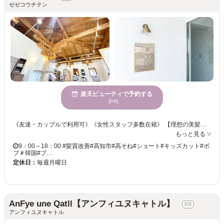
ゼゼコウチテン
楽天ビューティで予約する
[PR]
《友達・カップルで利用可》《女性スタッフ多数在籍》 【理想の美髪でヘアスタイルを楽しむ♪オリジナルの髪質改善トリートメントが大人気◎】 豊富なカラー剤取扱い☆ツヤが欲しい・透明感のあるカラーを希望など様々ご要望にお応え！！ 「骨格×髪質」を見極め、計算しつくされたカット技術をご提供☆彡 アナタのなりたかったイメージを当サロンのスタイリストが叶えます♪♪
もっと見る
9：00～18：00 #髪質改善#高知市#高そね#ショート#キッズカット#ボ
ブ＃韓国#ブ…
定休日：
毎週月曜日
AnFye une Qatll【アンフィユヌキャトル】
アンフィユヌキャトル