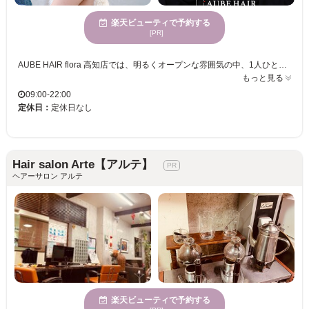
楽天ビューティで予約する
[PR]
AUBE HAIR flora 高知店では、明るくオープンな雰囲気の中、1人ひとりの髪質や骨格に合ったスタイルをご提案いたします。当サロンでは、男女を問わずライフスタイルに合わせた“自分に似合う”スタイルを大切にし、トレンドを取り入れつつ“私らしい可愛さ”を演出します。また、何度も通えるお手頃価格で、理想のヘアスタイルを持続可能。若い女性に特に支持されており、毎日がより楽しくなるようなお手伝いをいたします。心地よい、自分史上最高の似合わせヘアをAUBE HAIR flora 高知店で体験してみませんか。マンツーマンの丁寧なカウンセリングと施術で、お客様一人ひとりに寄り添います。ぜひ一度お越しください。
もっと見る
09:00-22:00
定休日：
定休日なし
Hair salon Arte【アルテ】
ヘアーサロン アルテ
楽天ビューティで予約する