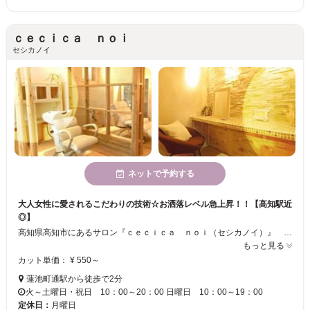
ｃｅｃｉｃａ ｎｏｉ
セシカノイ
ネットで予約する
大人女性に愛されるこだわりの技術☆お洒落レベル急上昇！！【高知駅近
◎】
高知県高知市にあるサロン『ｃｅｃｉｃａ ｎｏｉ（セシカノイ）』 店内は隠れ家のようなプライベート空間になっているのでお客様お一人お一人と丁寧に向き合い施術致します☆こだわりのカットメニューが大人気！大人女性に愛されるヘアサロンです。もちろんお子様や男性のお客様も大歓迎！高知駅から徒歩10分、とさでん桟橋線蓮池町通駅からは徒歩2分とアクセスも抜群です。お気軽にお越し下さい♪
もっと見る
カット単価： ¥ 550～
蓮池町通駅から徒歩で2分
火～土曜日・祝日 10：00～20：00 日曜日 10：00～19：00
定休日：
月曜日