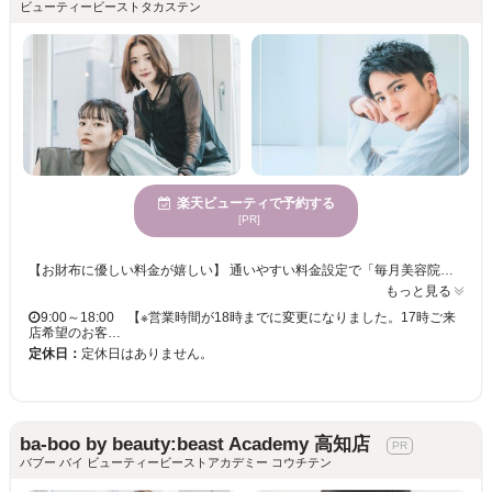
ビューティービーストタカステン
楽天ビューティで予約する
[PR]
【お財布に優しい料金が嬉しい】 通いやすい料金設定で「毎月美容院に行きたい」「美容院で楽しく過ごしたい」というお客様の綺麗をずっと応援します！ スタイリストの技術や使用する薬剤に一切の妥協ナシ！丁寧なカウンセリングであなたの“なりたい”を叶えてくれるサロンです☆ 【メンズカットならココ】 一人一人の個性を活かし、あらゆるシーンに対応したスタイルをご提案するメンズヘアはカットがキメ手！月1のメンテナンス感覚で通える価格設定も人気の秘訣◎ 楽にキマるスタイリングや、自宅でも再現性もバッチリ！ ◇新木駅より 徒歩3分 ◇当日予約・飛び込みでのご来店OK ◇クレジットカード／PayPay／楽天ペイ利用可 ◇スパ専門店並みの極上ヘッドスパメニューあり ショート/レイヤー/髪質改善/インナー/ハイライト/キッズカット/ヘアセット/前髪カット/ヘッドスパ/縮毛矯正/ブリーチ/学割U24/白髪ぼかし/白髪染め
もっと見る
9:00～18:00 【※営業時間が18時までに変更になりました。17時ご来
店希望のお客…
定休日：
定休日はありません。
ba-boo by beauty:beast Academy 高知店
バブー バイ ビューティービーストアカデミー コウチテン