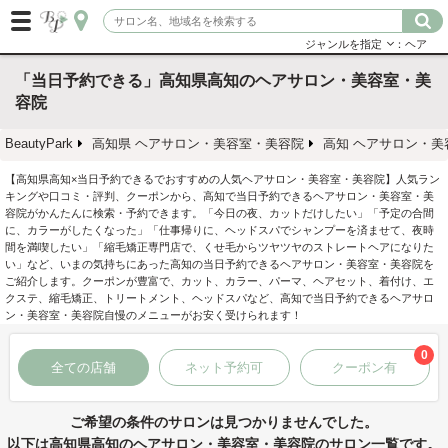
ジャンルを指定
：ヘア
「当日予約できる」高知県高知のヘアサロン・美容室・美
容院
BeautyPark
高知県 ヘアサロン・美容室・美容院
高知 ヘアサロン・美
【高知県高知×当日予約できるでおすすめの人気ヘアサロン・美容室・美容院】人気ラン
キングや口コミ・評判、クーポンから、高知で当日予約できるヘアサロン・美容室・美
容院がかんたんに検索・予約できます。「今日の夜、カットだけしたい」「予定の合間
に、カラーがしたくなった」「仕事帰りに、ヘッドスパでシャンプーを済ませて、夜時
間を満喫したい」「縮毛矯正専門店で、くせ毛からツヤツヤのストレートヘアになりた
い」など、いまの気持ちにあった高知の当日予約できるヘアサロン・美容室・美容院を
ご紹介します。クーポンが豊富で、カット、カラー、パーマ、ヘアセット、着付け、エ
クステ、縮毛矯正、トリートメント、ヘッドスパなど、高知で当日予約できるヘアサロ
ン・美容室・美容院自慢のメニューがお安く受けられます！
0
全ての店舗
ネット予約可
クーポン有
ご希望の条件のサロンは見つかりませんでした。
以下は高知県高知のヘアサロン・美容室・美容院のサロン一覧です。