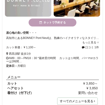
ネットで予約する
居心地の良い空間・・・
高知市にあるBONNEY Pont Neufは、熟練のハイクオリティなスタイリストから新進気鋭のハイセンスな若いスタッフまで、個性豊かなスタッフが沢山居ます！きっと貴方に合った、お気に入りのスタイリストが見つかるはず・・・。 気さくで明るい雰囲気で、お客様に居心地の良さを感じて頂けるような、優雅な癒しの空間作りをしています。
もっと見る
カット単価： ¥ 1,100～
口コミ 1件
西高須駅 徒歩1分
AM9：00～PM18：30 *最終受付時間 カットは１時間、パーマorカラ
ーは2時間…
定休日：
月曜日
メニュー
カット
¥ 3,850～
ヘアセット
¥ 3,850
着付け（付下げ）
要問い合わせ
すべてのメニューを見る