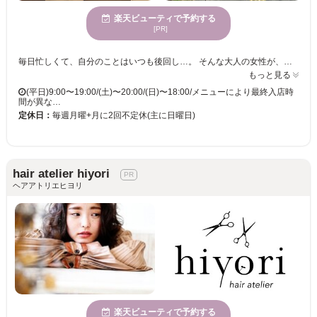
楽天ビューティで予約する
[PR]
毎日忙しくて、自分のことはいつも後回し…。 そんな大人の女性が、ふっと力を抜ける場所でありたいと思っています。 髪のうねり・パサつき・広がりが気になり始める30代〜40代の方には、髪への負担を抑え、自然な仕上がりになる「髪質改善ストレート(縮毛矯正)」で、乾かすだけでまとまる扱いやすい髪へ。 朝の支度がラクになり、「もっと早く来ればよかった」と感じていただけるような仕上がりを目指しています。 さらに、ダメージを抑えた「髪質改善カラー」や「髪質改善白髪染め」など、大人女性が安心して続けられる施術にもこだわっています。 また、ストレスや疲れが抜けにくくなる年代の女性には、「ドライヘッドスパ」が人気です。 目の重さや頭のコリをじんわりほぐし、終わった頃には視界が明るくなるような、深いリラックス時間をご提供しています。 毎月のご褒美として通われるお客様も多いメニューです。 ★お電話でのご予約、お問い合わせには対応しておりません。ネット予約にご協力お願い致します★
もっと見る
(平日)9:00〜19:00/(土)〜20:00/(日)〜18:00/メニューにより最終入店時
間が異な…
定休日：
毎週月曜+月に2回不定休(主に日曜日)
hair atelier hiyori
ヘアアトリエヒヨリ
楽天ビューティで予約する