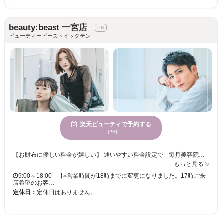
beauty:beast 一宮店
ビューティービーストイックテン
楽天ビューティで予約する
[PR]
【お財布に優しい料金が嬉しい】 通いやすい料金設定で「毎月美容院に行きたい」「美容院で楽しく過ごしたい」というお客様の綺麗をずっと応援します！ スタイリストの技術や使用する薬剤に一切の妥協ナシ！丁寧なカウンセリングであなたの“なりたい”を叶えてくれるサロンです☆ 【メンズカットならココ】 一人一人の個性を活かし、あらゆるシーンに対応したスタイルをご提案するメンズヘアはカットがキメ手！月1のメンテナンス感覚で通える価格設定も人気の秘訣◎ 楽にキマるスタイリングや、自宅でも再現性もバッチリ！ ◇土佐一宮駅より 徒歩5分 ◇当日予約・飛び込みでのご来店OK ◇クレジットカード／PayPay／楽天ペイ利用可 ◇スパ専門店並みの極上ヘッドスパメニューあり ショート/レイヤー/髪質改善/インナー/ハイライト/キッズカット/ヘアセット/前髪カット/ヘッドスパ/縮毛矯正/ブリーチ/学割U24/白髪ぼかし/白髪染め
もっと見る
9:00～18:00 【※営業時間が18時までに変更になりました。17時ご来
店希望のお客…
定休日：
定休日はありません。