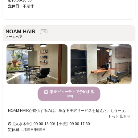
10:00-18:30
定休日：
不定休
NOAM HAIR
ノームヘア
楽天ビューティで予約する
[PR]
NOAM HAIRが提供するのは、単なる美容サービスを超えた、もう一度自分を好きになれる特別な体験です。自然の温もりが感じられる空間で、心からリラックスしながら施術を受けられます。特にメンズスタイルに詳しいスタイリストが、骨格や髪質、ライフスタイルまで丁寧にカウンセリングし、あなただけに最適なヘアスタイルを提案します。駐車場やクレジットカード、QR決済も対応しており、アクセスや支払いも便利です。髪質改善から縮毛矯正、カラーリングまで幅広く対応し、日常生活をより輝かせるスタイルを実現します。この機会に「NOAM HAIR」で、新しい自分に出会いませんか。
もっと見る
【火水木金】09:00-18:00/【土祝】09:00-17:30
定休日：
月曜日/日曜日