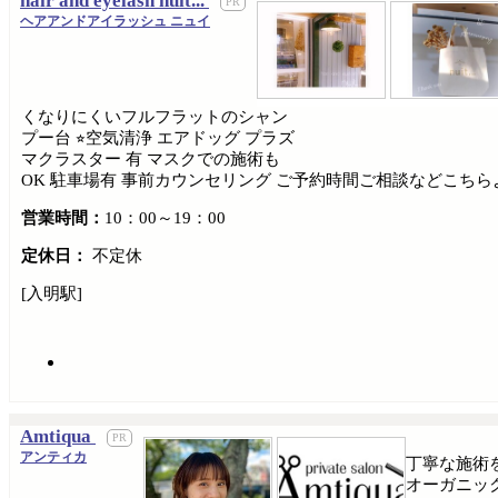
hair and eyelash nuit...
ヘアアンドアイラッシュ ニュイ
くなりにくいフルフラットのシャン
プー台 ⭐︎空気清浄 エアドッグ プラズ
マクラスター 有 マスクでの施術も
OK 駐車場有 事前カウンセリング ご予約時間ご相談などこちらよりお願いします
営業時間：
10：00～19：00
定休日：
不定休
[入明駅]
Amtiqua
アンティカ
丁寧な施術
オーガニッ