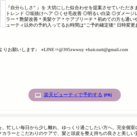
『自分らしさ” 』を 大切にした似合わせを提案させていただきま
トレンド ◎垢抜けヘア ◎くせ毛改善 ◎明るい白染 ◎ダメージ
ラー＊艶髪改善＊美髪ケア＊ケアブリーチ＊初めての方も通いや
ューティ以外の予約入ってるお時間は”ご予約確定後” 日時変更
♩ ⭐︎LINE⇒@395zwwuy ⭐︎hair.nuit@gmail.com
楽天ビューティで予約する
[PR]
を。忙しい毎日から少し離れ、ゆっくり過ごしたい方へ。完全個室
クカラーとこだわりのケアで、髪と頭皮を整え持ちの良さと美しい